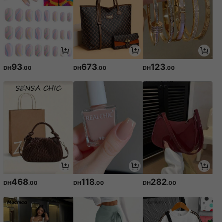
93
673
123
DH
.00
DH
.00
DH
.00
468
118
282
DH
.00
DH
.00
DH
.00