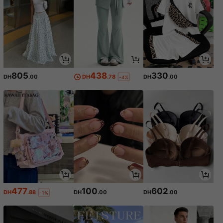
805
438
330
DH
.00
DH
.78
DH
.00
-4%
477
100
602
DH
.88
DH
.00
DH
.00
-1%