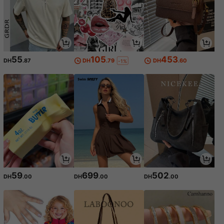
55
105
453
DH
.87
DH
.79
DH
.60
-1%
59
699
502
DH
.00
DH
.00
DH
.00