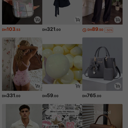
103
321
89
DH
.53
DH
.00
DH
.50
-50%
331
59
765
DH
.00
DH
.00
DH
.00