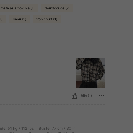
matelas amovible (1)
doux/douce (2)
1)
beau (1)
trop court (1)
Utile (1)
g / 112 lbs, Buste: 77 cm / 30 in, Taille: 67 cm / 26 in, Hanches: 91 cm / 36 in, Forme 
ids:
51 kg / 112 lbs
Buste:
77 cm / 30 in