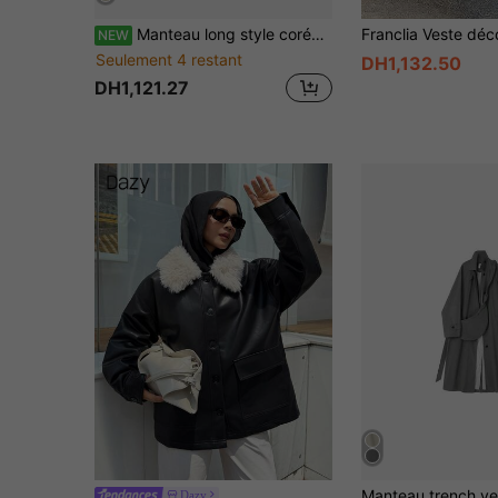
Manteau long style coréen décontracté, veste à col montant et boutons, tenue d'aéroport, voyage, quotidien, printemps, automne
NEW
Seulement 4 restant
DH1,132.50
DH1,121.27
Dazy