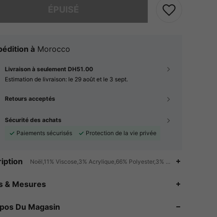
ÉPUISÉ
édition à
Morocco
Livraison à seulement DH51.00
Estimation de livraison:
le 29 août et le 3 sept.
Retours acceptés
Sécurité des achats
Paiements sécurisés
Protection de la vie privée
iption
Noël,11% Viscose,3% Acrylique,66% Polyester,3% Polyamide,Oktober
4.91
13K
2M
es & Mesures
4.91
13K
2M
opos Du Magasin