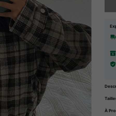
Exp
Descr
Taill
À Pr