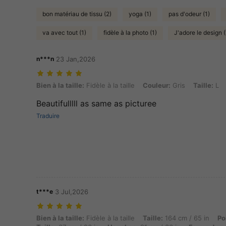
bon matériau de tissu (2)
yoga (1)
pas d'odeur (1)
va avec tout (1)
fidèle à la photo (1)
J'adore le design (
n***n
23 Jan,2026
Bien à la taille: Fidèle à la taille, Couleur: Gris, Taille: L
Bien à la taille:
Fidèle à la taille
Couleur:
Gris
Taille:
L
Beautifulllll as same as picturee
Traduire
t***e
3 Jul,2026
Bien à la taille: Fidèle à la taille, Taille: 164 cm / 65 in, Poids: 51 k
Bien à la taille:
Fidèle à la taille
Taille:
164 cm / 65 in
Po