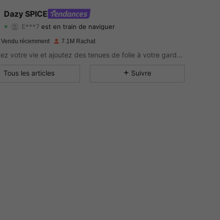
4.91
13K
2M
Dazy SPICE
E***7
est en train de naviguer
4.91
13K
2M
Evaluation
Articles
Suiveurs
 Vendu récemment
7.1M Rachat
4.91
13K
2M
Pimentez votre vie et ajoutez des tenues de folie à votre garde-robe.
4.91
13K
2M
Tous les articles
Suivre
4.91
13K
2M
4.91
13K
2M
4.91
13K
2M
4.91
13K
2M