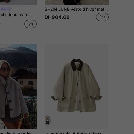
SHEIN LUNE Veste d'hiver matelassée imprimé léopard pour femmes
OMWE
eller pour femmes, avec col en fourrure. Nouveau manteau matelassé hiver 2025
DH904.00
2
Veste coupe régulière pour femme avec fermeture à boutons devant, col montant, élégante & polyvalente pour les trajets et le port décontracté, automne/hiver
Imperméable utilitaire à deux poches avec fermeture éclair, style décontracté élégant pour l'université, le bureau, le port quotidien, le printemps/automne, les vacances et les voyages