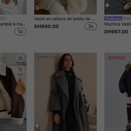
22
Veste en velours de teddy de couleur unie avec broderie en forme de cœur pour femmes, confortable et mignonne pour le port en hiver
XY
Mu
SHEIN SXY Blouse ample à manches longues et à l'épaule tombante en tartan, pour le printemps et l'automne
DH900.00
DH997.00