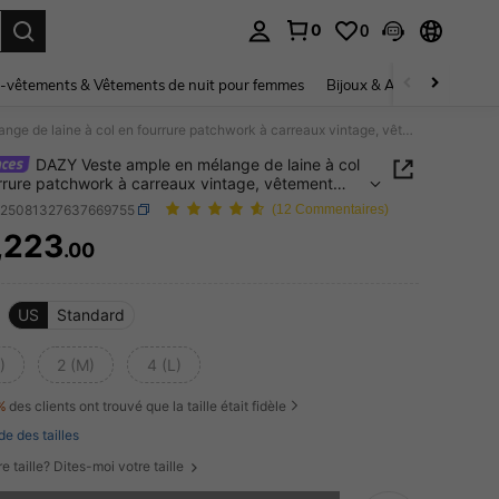
0
0
ouver. Press Enter to select.
-vêtements & Vêtements de nuit pour femmes
Bijoux & Accessoires pou
DAZY Veste ample en mélange de laine à col en fourrure patchwork à carreaux vintage, vêtement décontracté à manches longues pour femmes, automne/hiver Y2k
DAZY Veste ample en mélange de laine à col
rrure patchwork à carreaux vintage, vêtement
racté à manches longues pour femmes,
z25081327637669755
(12 Commentaires)
e/hiver Y2k
,223
.00
ICE AND AVAILABILITY
US
Standard
)
2 (M)
4 (L)
%
des clients ont trouvé que la taille était fidèle
de des tailles
e taille? Dites-moi votre taille
 ce produit est épuisé.