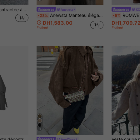
Franclia Veste décontractée à manches longues avec fermeture éclair et col pour femmes, et polaire teddy, bicolore marron, pour l'hiver
Anewsta
R
Anewsta Manteau élégant à col cranté pour femme, pour l'automne/hiver
ROMWE Manteau matelassé à capuche best-s
-28%
-5%
DH1,583.00
DH1,709.7
Estimé
Estimé
16
Manteau trench veste décontractée polyvalente de mode couleur unie pour femmes grandes tailles
AnnWears