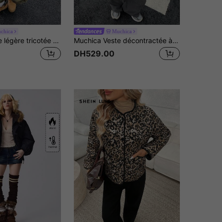
chica
Muchica
Muchica Veste légère tricotée marron chocolat pour femmes
Muchica Veste décontractée à manches longues rayées avec design de boutons, coupe régulière pour femmes
DH529.00