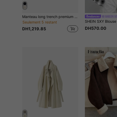
Manteau long trench premium à carreaux bleu marine avec patchwork et poches, manches longues, pour rendez-vous en soirée, style universitaire, port quotidien, printemps et automne
SHEIN S
Seulement 5 restant
DH570.00
DH1,219.85