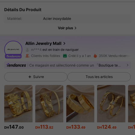
122K Suiveurs
4.86
Détails Du Produit
Matériel:
Acier inoxydable
122K Suiveurs
4.86
Voir plus
122K Suiveurs
4.86
Allin Jewelry Mall
m***4
est en train de naviguer
122K Suiveurs
4.86
Clients très fidèles
Créé il y a 1 an
350K Vendu récemmen
Ce magasin est sélectionné comme un
「Boutique tendance」
122K Suiveurs
4.86
Suivre
Tous les articles
122K Suiveurs
4.86
122K Suiveurs
4.86
122K Suiveurs
4.86
147
113
133
124
DH
.00
DH
.82
DH
.49
DH
.49
DH
122K Suiveurs
4.86