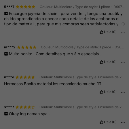
5***7
Couleur: Multicolore / Type de style: 1 pièce - D997445B
Encargue
joyeria
de
shein
,
para
vender
,
tengo
una
boutik
y
eh
ido
aprendiendo
a
checar
cada
detalle
de
los
acabados
el
tipo
de
material
,
para
que
mis
compras
sean
satisfactorias
y
que
mis
clientas
est
é
n
muy
contentas
,
la
verdad
no
me
Utile
(0)
arrepiento
,
todo
lo
de
este
ultimo
pedido
me
llego
hermoso
,
cumplio
con
todas
mis
espectativas
m***2
Couleur: Multicolore / Type de style: 1 pièce - D2695353B
Muito
bonito
.
Com
detalhes
que
s
ã
o
especiais
.
Utile
(0)
n***e
Couleur: Multicolore / Type de style: Ensemble de 2 bracelets
Hermosos
Bonito
material
los
recomiendo
mucho
👌🏻
Utile
(0)
s***7
Couleur: Multicolore / Type de style: Ensemble de 2 bracelets
Okay
lng
naman
sya
.
Utile
(0)