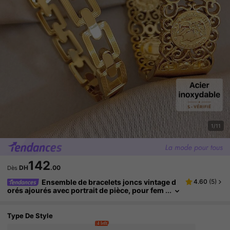
1/11
142
DH
.00
Dès
Ensemble de bracelets joncs vintage d
4.60
(
5
)
orés ajourés avec portrait de pièce, pour fem
mes, bijoux en acier inoxydable, cadeau boh
ème d'été pour maman, pour le quotidien, les fête
s, les anniversaires et la Saint-Valentin
Type De Style
4 left