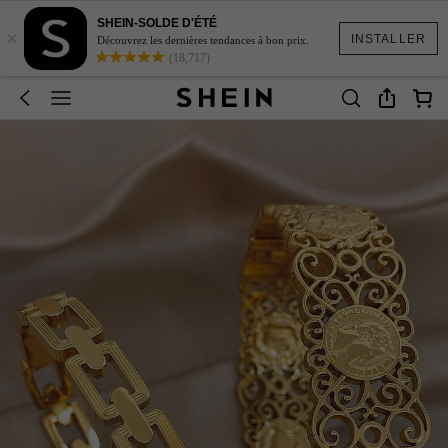
SHEIN-SOLDE D'ÉTÉ
×
INSTALLER
Découvrez les dernières tendances à bon prix.
(18,717)