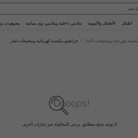
ل جينز
Use up and down arrow keys to البحث الأخير and البحث والعثور. Press Enter to select.
أطفال
الأطفال والأمومة
ملابس داخلية وملابس نوم نسائية
مجوهرات وإ
سة كهربائية ومجمعات الغبار
خراطيم مكنسة كهربائية ومجمعات غبار
/
لا يوجد منتج متطابق. يرجى المحاولة عبر خيارات أخرى.