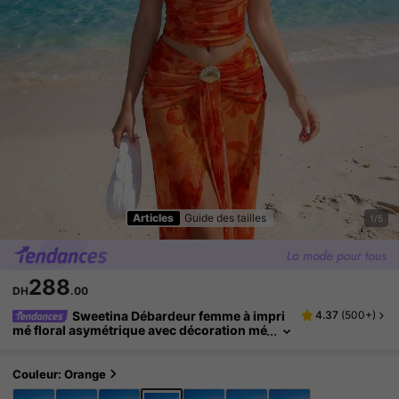
Articles
Guide des tailles
1/5
288
DH
.00
Sweetina Débardeur femme à impri
4.37
(
500+
)
mé floral asymétrique avec décoration mé
tallique, idéal pour les vacances
Couleur: Orange