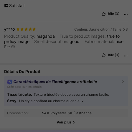
Satisfait
Utile
(0)
y***0
Couleur: Jaune citron / Taille: XS
Product Quality:
maganda
True to product images:
true
to
prdicy
image
Smell description:
good
Fabric material:
nice
Fit:
fit
Utile
(0)
Détails Du Produit
Caractéristiques de l'intelligence artificielle
Créé basé sur les détails
Tissu tricoté:
Texture tricotée douce avec un charme facile.
489K Suiveurs
4.91
Sexy:
Un style confiant au charme audacieux.
Composition:
94% Polyester, 6% Élasthanne
489K Suiveurs
4.91
Voir plus
489K Suiveurs
4.91