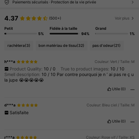
Paiements sécurisés · Protection de la vie privée
4.37
(500+)
Voir plus
Petit
Fidèle à la taille
Grand
5%
94%
1%
rachètera
(3)
bon matériau de tissu
(32)
pas d'odeur
(21)
h***a
Couleur: Vert / Taille: M
Product Quality:
10
/
0
True to product images:
10
/
10
Smell description:
10
/
10
Par
contre
pourquoi
je
n
’
ai
pas
re
ç
u
la
jupe
😭😭😭😭😭
Utile
(0)
d***a
Couleur: Bleu ciel / Taille: M
Satisfaite
Utile
(0)
r***a
Couleur: Rose vif / Taille: XS