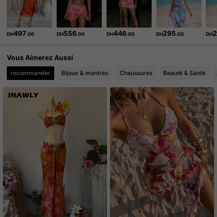
497
556
446
295
2
DH
.00
DH
.00
DH
.00
DH
.00
DH
Vous Aimerez Aussi
recommander
Bijoux & montres
Chaussures
Beauté & Santé