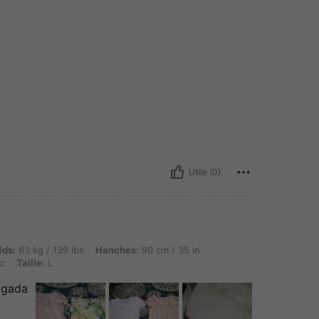
Utile (0)
g / 139 lbs, Hanches: 90 cm / 35 in, Taille: 90 cm / 35 in, Buste: 100 cm / 39 in, Coul
ids:
63 kg / 139 lbs
Hanches:
90 cm / 35 in
c
Taille:
L
elgada