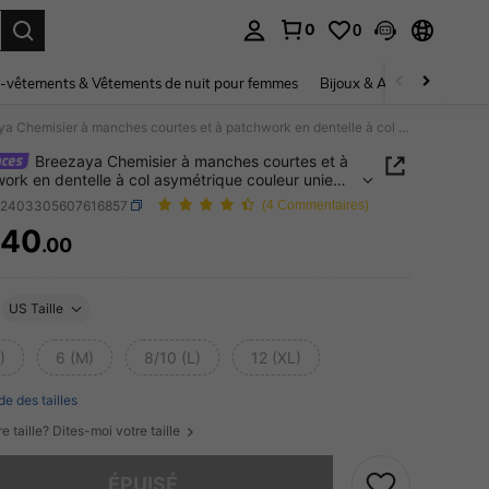
0
0
ouver. Press Enter to select.
-vêtements & Vêtements de nuit pour femmes
Bijoux & Accessoires pou
Breezaya Chemisier à manches courtes et à patchwork en dentelle à col asymétrique couleur unie pour loisirs et vacances
Breezaya Chemisier à manches courtes et à
ork en dentelle à col asymétrique couleur unie
oisirs et vacances
z2403305607616857
(4 Commentaires)
340
.00
ICE AND AVAILABILITY
US Taille
)
6 (M)
8/10 (L)
12 (XL)
de des tailles
e taille? Dites-moi votre taille
 ce produit est épuisé.
ÉPUISÉ