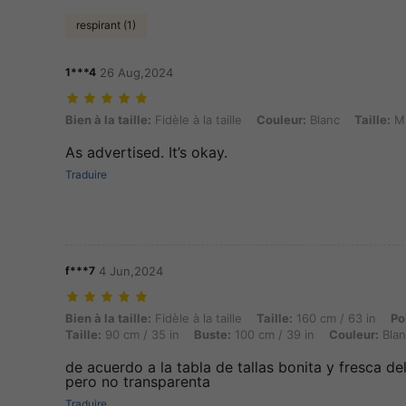
respirant (1)
1***4
26 Aug,2024
Bien à la taille: Fidèle à la taille, Couleur: Blanc, Taille: M
Bien à la taille:
Fidèle à la taille
Couleur:
Blanc
Taille:
M
As advertised. It’s okay.
Traduire
f***7
4 Jun,2024
Bien à la taille: Fidèle à la taille, Taille: 160 cm / 63 in, Poids: 63 k
Bien à la taille:
Fidèle à la taille
Taille:
160 cm / 63 in
Po
Taille:
90 cm / 35 in
Buste:
100 cm / 39 in
Couleur:
Blan
de acuerdo a la tabla de tallas bonita y fresca d
pero no transparenta
Traduire