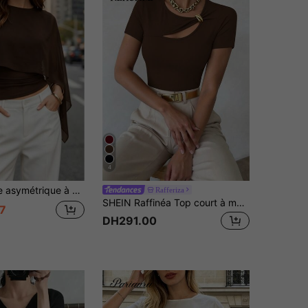
4
souris de couleur unie, rentrée scolaire d'automne, soirée en amoureux
Rafferiza
SHEIN Raffinéa Top court à manches courtes noir avec décoration métallique ajourée et encolure asymétrique, printemps/été pour femmes
7
DH291.00