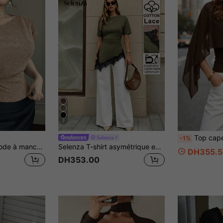
7
Top cape asymétrique à manches chauve-
Selenza
-1%
DAZY T-shirt de mode à manches chauve-souris asymétriques et épaules pour femmes, couleur unie
Selenza T-shirt asymétrique en coton vert armée avec patchwork de dentelle, coupe slim, plis latéraux, col rond, manches courtes, minimaliste élégant, polyvalent pour le quotidien et les trajets, nouveau Top d'été
DH355.5
DH353.00