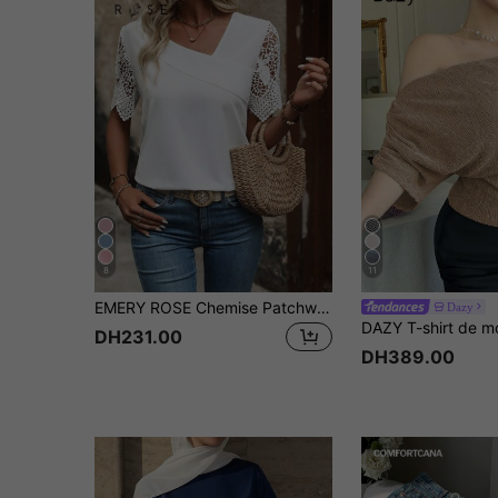
8
11
EMERY ROSE Chemise Patchwork En Dentelle À Col Asymétrique Pour Femme
Dazy
DH231.00
DH389.00