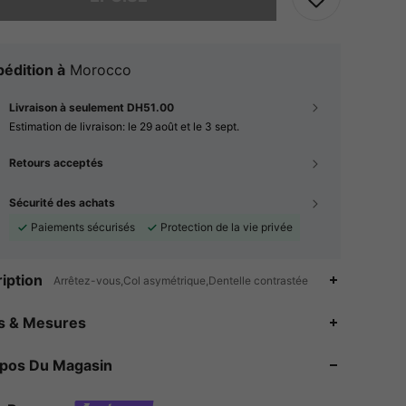
édition à
Morocco
Livraison à seulement DH51.00
Estimation de livraison:
le 29 août et le 3 sept.
Retours acceptés
Sécurité des achats
Paiements sécurisés
Protection de la vie privée
iption
Arrêtez-vous,Col asymétrique,Dentelle contrastée
es & Mesures
4.86
11K
615K
opos Du Magasin
4.86
11K
615K