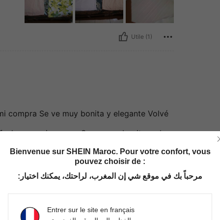
Utile (1)
mi compra Se ve muy bonita y elegante Volvé
sfecha con mi compra Se ve muy bonita y eleg
Bienvenue sur SHEIN Maroc. Pour votre confort, vous
 mi compra Se ve muy bonita y elegante Volv
pouvez choisir de :
مرحباً بك في موقع شي إن المغرب، لراحتك، يمكنك اختيار:
Utile (0)
Entrer sur le site en français