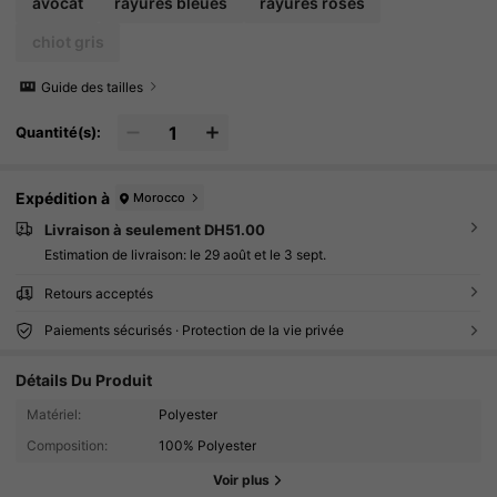
avocat
rayures bleues
rayures roses
chiot gris
Guide des tailles
Quantité(s):
Expédition à
Morocco
Livraison à seulement DH51.00
Estimation de livraison:
le 29 août et le 3 sept.
Retours acceptés
Paiements sécurisés · Protection de la vie privée
Détails Du Produit
3.1K Suiveurs
4.83
Matériel:
Polyester
Composition:
100% Polyester
3.1K Suiveurs
4.83
Voir plus