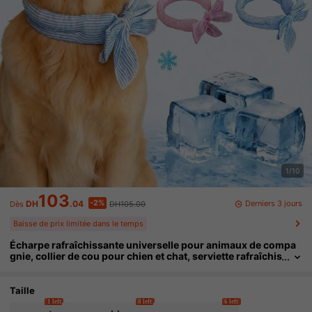
1/10
103
-2%
Derniers 3 jours
DH
.04
DH105.00
Dès
Baisse de prix limitée dans le temps
Écharpe rafraîchissante universelle pour animaux de compa
gnie, collier de cou pour chien et chat, serviette rafraîchis
sante, tour de cou rafraîchissant pour l'extérieur
Taille
1 left
8 left
6 left