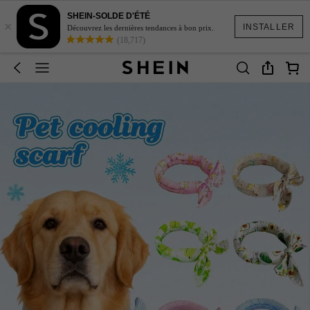
SHEIN-SOLDE D'ÉTÉ
×
INSTALLER
Découvrez les dernières tendances à bon prix.
(18,717)