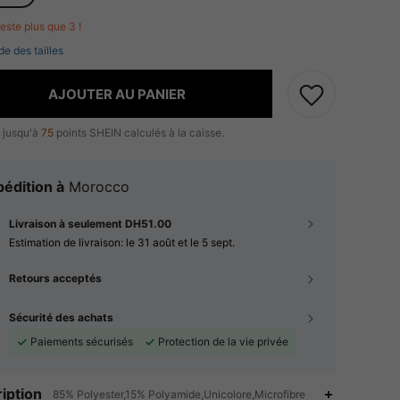
 reste plus que 3 !
de des tailles
AJOUTER AU PANIER
 jusqu'à
75
points SHEIN calculés à la caisse.
édition à
Morocco
Livraison à seulement DH51.00
Estimation de livraison:
le 31 août et le 5 sept.
Retours acceptés
Sécurité des achats
Paiements sécurisés
Protection de la vie privée
iption
85% Polyester,15% Polyamide,Unicolore,Microfibre