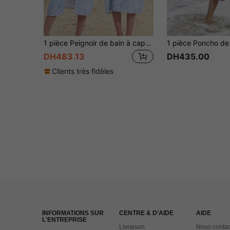
1 pièce Peignoir de bain à capuche zippé style cachemire, ultra doux microfibre absorbante et séchage rapide, cape de bain chaude, serviette de plage pour adultes hommes et femmes, coupe-vent, protection UPF, utilisation intérieure, extérieure, mariage, décoration de salle de bain, tenue de plage, rentrée scolaire
DH483.13
DH435.00
Clients très fidèles
INFORMATIONS SUR
CENTRE & D'AIDE
AIDE
L'ENTREPRISE
Livraison
Nous contac