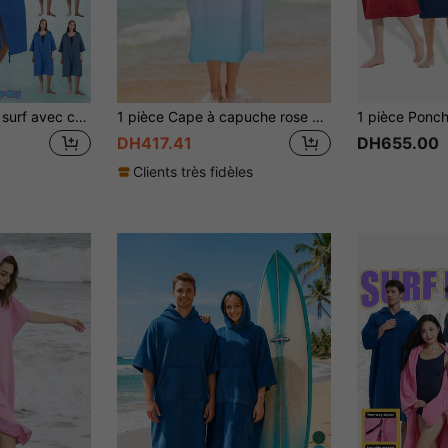
1 pièce Poncho de surf avec capuche, serviette de plage sans sable et compacte facile à transporter, matériau en suède à séchage rapide avec fermeture éclair double sens pour le surf, la piscine, l'extérieur, hommes et femmes, décoration de salle de bain
1 pièce Cape à capuche rose dégradé, Serviette de bain de style simple unisexe, Peignoir en fibre super fine séchage rapide, Parasol coupe-vent pour usage à la plage, à l'extérieur, à la maison, au mariage, à la salle de bain, à la décoration, au port de plage, à la rentrée scolaire
DH417.41
DH655.00
Clients très fidèles