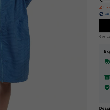
Il ne
Gui
Gagnez
Exp
Descr