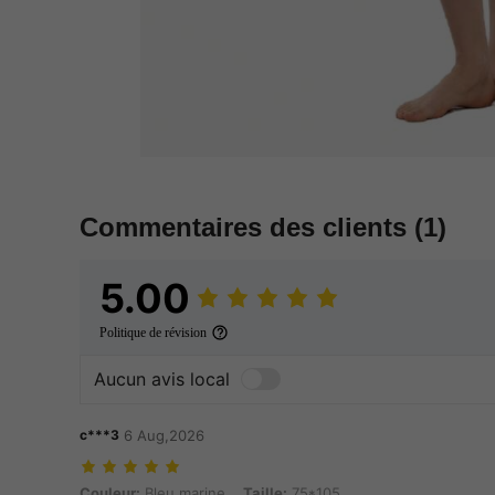
Commentaires des clients
(1)
5.00
Politique de révision
Aucun avis local
c***3
6 Aug,2026
Couleur: Bleu marine, Taille: 75*105
Couleur:
Bleu marine
Taille:
75*105