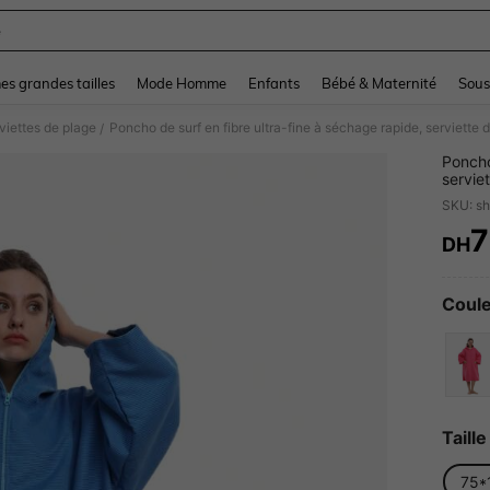
e
and down arrow keys to navigate search Dernière recherche and Rechercher et Tr
s grandes tailles
Mode Homme
Enfants
Bébé & Maternité
Sous
viettes de plage
/
Poncho
servie
cape c
SKU: s
DH
PR
Coule
Taille
75*