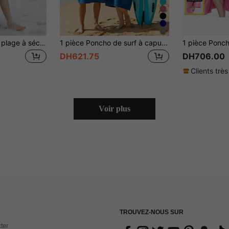
1 pièce Poncho de plage à séchage rapide avec capuche, grande taille (forme H), unisexe adulte, serviette de plage portable, matériau en microfibre, convient pour la plage, la natation, le surf, la plongée, la maison, les sources chaudes, le bain, la décoration de salle de bain, la rentrée scolaire et plus encore
1 pièce Poncho de surf à capuche, fabriqué en microfibre très absorbante et séchage rapide, idéal pour les surfeurs, unisexe, parfait pour la rentrée scolaire
DH621.75
DH706.00
Clients très
Voir plus
TROUVEZ-NOUS SUR
ter