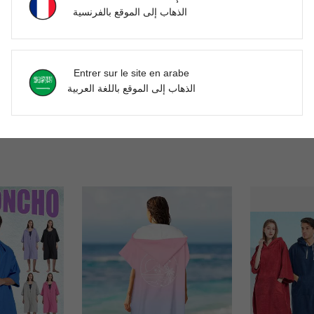
الذهاب إلى الموقع بالفرنسية
Entrer sur le site en arabe
21
الذهاب إلى الموقع باللغة العربية
Cape de style peignoir épaissie en fibre ultra-fine, douce et absorbante, avec broderie unie. Convient pour la maison, la natation, la remise en forme, les voyages et le surf. 1 pièce Décoration de salle de bain de mariage d'été, tenue de plage, rentrée scolaire
1 pièce Peignoir sans manches pour femmes, poncho absorbant et portable, peignoir de bain séchage rapide, poncho à capuche, peignoir de plage, de surf et de natation pour l'extérieur
1 pièce Poncho à capuche pour le surf, très absorbant, unisexe, en ma
-1%
DH556.00
DH583.41