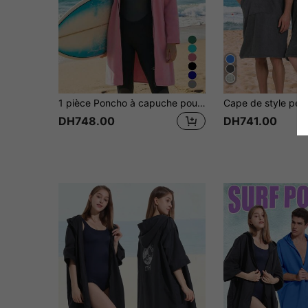
1 pièce Poncho à capuche pour le surf, peignoir de changement réversible à capuche, peignoir de changement de combinaison de plongée de très grande taille avec 2 poches latérales et manches, en microfibre super douce, convient pour la maison, la plage, la piscine, la salle de bain
DH748.00
DH741.00