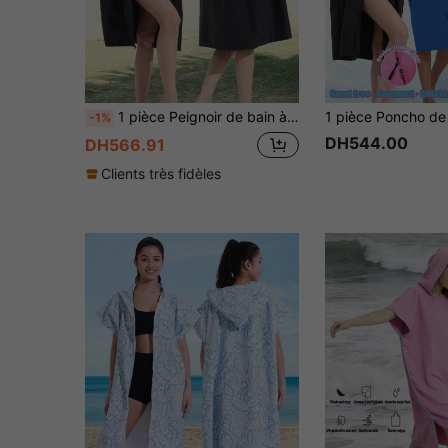
1 pièce Peignoir de bain à capuche zippé de couleur unie, en fibre super fine, séchage rapide. Peignoir de plage unisexe pour adultes. Coupe-vent, protection solaire, isolant. Utilisation en extérieur, mariage, maison, salle de bain, plage, rentrée scolaire
-1%
DH544.00
DH566.91
Clients très fidèles