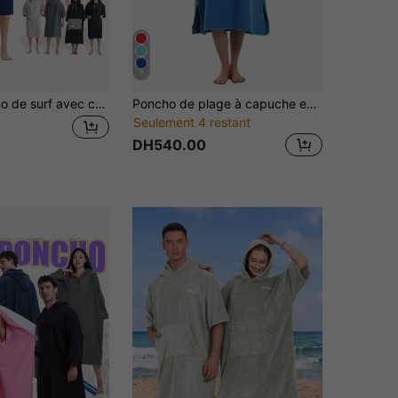
7
1 pièce Poncho de surf avec capuche, serviette de plage portable, serviette de changement de combinaison en microfibre à séchage rapide avec poche pour le surf hommes femmes
Poncho de plage à capuche en microfibre séchage rapide - Super absorbant, robe de change légère pour le surf & la natation, idéal pour les activités de plein air, disponible en plusieurs couleurs
Seulement 4 restant
DH540.00