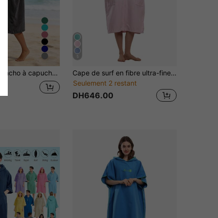
5
tériau en fibre super doux et séchage rapide, avec poche, convient pour le surf, la plage, la natation et les sports de plein air
Cape de surf en fibre ultra-fine à séchage rapide, serviette de plage à capuche zippée, peignoir enveloppant chaud, cape de plage pour adulte
Seulement 2 restant
DH646.00