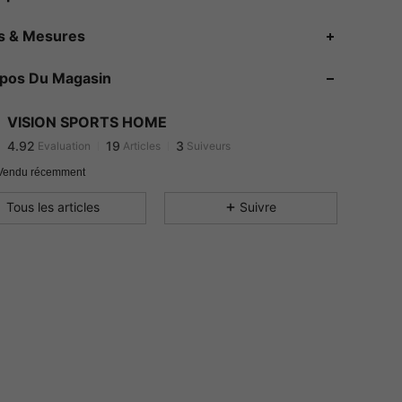
es & Mesures
opos Du Magasin
4.92
19
3
4.92
19
3
VISION SPORTS HOME
4.92
19
3
Evaluation
Articles
Suiveurs
9***2
a suivi
Il y a 1 jour
Vendu récemment
Tous les articles
Suivre