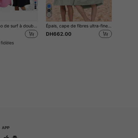
1 pièce Poncho de surf à double zip, serviette à capuche surdimensionnée, robe de changement de combinaison avec deux poches latérales et manches en microfibre éponge. Vêtement de bain pour la maison, la plage, la piscine
Épais, cape de fibres ultra-fines, douce et absorbante, de couleur unie avec broderie. Idéale pour la maison, la natation, le fitness, les voyages, le surf et le bain. 1 pièce pour le mariage d'été, la décoration de la salle de bain de la maison, la tenue de plage, la rentrée scolaire
DH662.00
 fidèles
APP