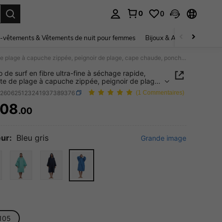
0
0
ouver. Press Enter to select.
-vêtements & Vêtements de nuit pour femmes
Bijoux & Accessoires pou
Poncho de surf en fibre ultra-fine à séchage rapide, serviette de plage à capuche zippée, peignoir de plage, cape chaude, poncho de plage pour adulte
 de surf en fibre ultra-fine à séchage rapide,
tte de plage à capuche zippée, peignoir de plage,
haude, poncho de plage pour adulte
h260625123241937389376
(1 Commentaires)
708
.00
ICE AND AVAILABILITY
ur:
Bleu gris
Grande image
105