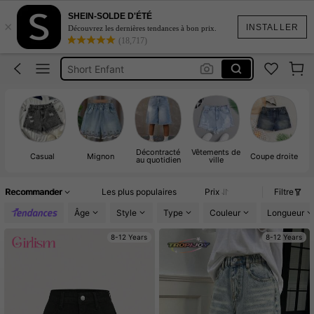
Short Jeans
SHEIN-SOLDE D'ÉTÉ
×
Short Fille
INSTALLER
Découvrez les dernières tendances à bon prix.
(18,717)
Short Enfant
Short Adolescente
Short En Jeans Fille
Short Jeans
Short Fille
Décontracté
Vêtements de
Casual
Mignon
Coupe droite
au quotidien
ville
Recommander
Les plus populaires
Prix
Filtre
Âge
Style
Type
Couleur
Longueur
8-12 Years
8-12 Years