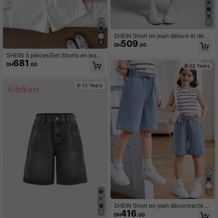
11
SHEIN Short en jean délavé et déch
509
iré, taille élastique, style streetwear
6
DH
.00
décontracté pour jeunes filles
SHEIN 3 pièces/Set Shorts en jean
681
blanc, bleu, gris pour filles
DH
.00
8-12 Years
8-12 Years
5
SHEIN Short en jean décontracté à j
416
ambes larges pour fille préadolesce
4
DH
.00