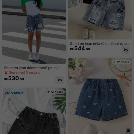
Short en jean délavé et déchiré, styl
544
e minimaliste à la mode pour les jeu
DH
.00
nes filles
8-12 Years
Short en jean décontracté pour jeun
es filles à taille élastique avec étoil
Seulement 5 restant
e à cinq branches appliquée, broder
530
DH
.00
ie et délavage moyen
8-12 Years