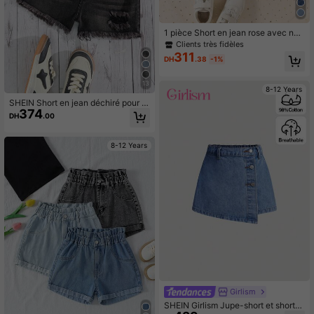
1 pièce Short en jean rose avec nœ
ud brodé, mode quotidienne pour fill
Clients très fidèles
es
311
DH
.38
-1%
13
8-12 Years
SHEIN Short en jean déchiré pour a
374
dolescentes, léger, nouvelle arrivée
DH
.00
pour l'été, lavage noir, mode de rue,
décontracté, personnalisé, tout ass
orti, minimaliste, ourlet effiloché, tail
8-12 Years
le élastique, tissu en coton conforta
ble, quotidien, fête, école, trajet, no
uvelle collection printemps/été
Girlism
SHEIN Girlism Jupe-short et shorts