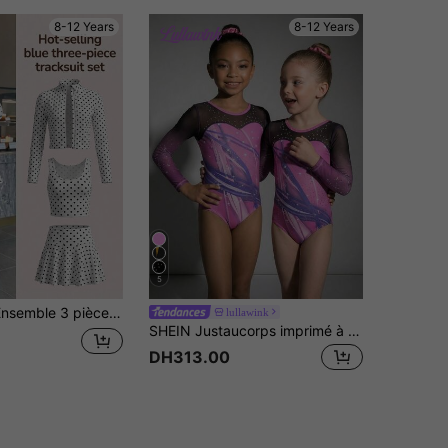
8-12 Years
8-12 Years
5
écontracté, bleu unicolore, t-shirt à manches longues avec col montant et fermeture éclair devant, mini-jupe-short, rentrée scolaire
lullawink
SHEIN Justaucorps imprimé à manches longues extensible pour préadolescentes, léotard de gymnastique en maille colorée pour l'entraînement, la compétition et le port quotidien, tenue de sport confortable avec design de strass
DH313.00