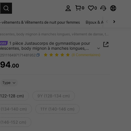
0
0
ouver. Press Enter to select.
-vêtements & Vêtements de nuit pour femmes
Bijoux & Accessoires pou
1 pièce Justaucorps de gymnastique pour préadolescentes, body mignon à manches longues, vêtement de danse, tenue de gymnastique noire extensible
1 pièce Justaucorps de gymnastique pour
lescentes, body mignon à manches longues,
nt de danse, tenue de gymnastique noire
k251116497171481952
(8 Commentaires)
ible
294
.00
ICE AND AVAILABILITY
Type
(122-128 cm)
9Y (128-134 cm)
 (134-140 cm)
11Y (140-146 cm)
 (146-152 cm)