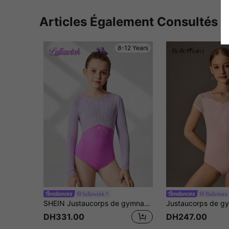
Articles Également Consultés
8-12 Years
lullawink
Balletiara
SHEIN Justaucorps de gymnastique violet ajusté pour préadolescentes, entraînement sportif, compétition. Design mode avec strass, très extensible et confortable, une pièce, convient pour toutes les saisons
DH331.00
DH247.00