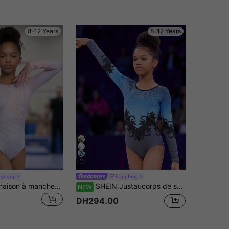
8-12 Years
8-12 Years
6
guloop
Laguloop
SHEIN Combinaison à manches longues pour préadolescentes avec imprimé blocs de couleurs et strass
SHEIN Justaucorps de sport une pièce à manches longues pour fille préadolescente, col rond, coupe slim, haute élasticité, motif dégradé tie-dye, imprimé exquis, stretch confortable, convient pour l'entraînement quotidien, l'uniforme d'équipe, les performances de gymnastique et les récitals de danse scolaire
NEW
DH294.00