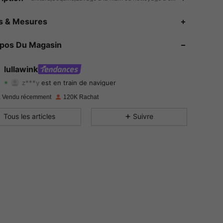
4.90
681
38K
es & Mesures
4.90
681
38K
opos Du Magasin
4.90
681
38K
lullawink
z***y
est en train de naviguer
4.90
681
38K
Evaluation
Articles
Suiveurs
 Vendu récemment
120K Rachat
4.90
681
38K
Tous les articles
Suivre
4.90
681
38K
4.90
681
38K
4.90
681
38K
4.90
681
38K
4.90
681
38K