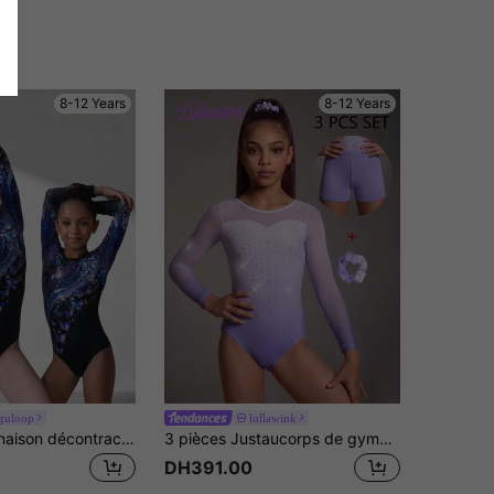
8-12 Years
8-12 Years
guloop
lullawink
SHEIN Combinaison décontractée à col rond et imprimé papillon pour préadolescentes
3 pièces Justaucorps de gymnastique à manches longues et short haute élasticité pour les préadolescentes. Tenue de gymnastique 4 saisons fabriquée en tissu haute élasticité avec imprimés dégradés et diamants brillants. Spécialement conçue pour l'entraînement et la compétition de gymnastique
DH391.00