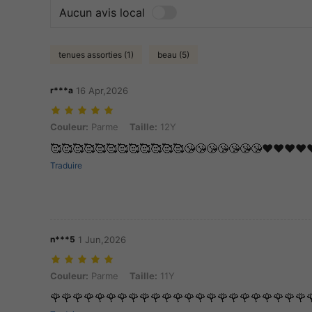
Aucun avis local
tenues assorties (1)
beau (5)
r***a
16 Apr,2026
Couleur: Parme, Taille: 12Y
Couleur:
Parme
Taille:
12Y
🥰🥰🥰🥰🥰🥰🥰🥰🥰🥰🥰🥰😘😘😘😘😘😘😘❤️❤️❤️❤️❤
Traduire
n***5
1 Jun,2026
Couleur: Parme, Taille: 11Y
Couleur:
Parme
Taille:
11Y
🌹🌹🌹🌹🌹🌹🌹🌹🌹🌹🌹🌹🌹🌹🌹🌹🌹🌹🌹🌹🌹🌹🌹