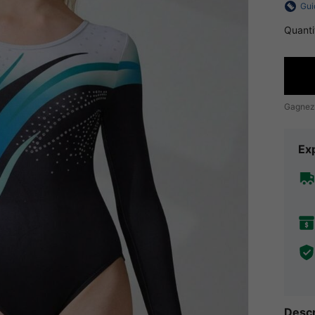
Gui
Quanti
Gagnez
Exp
Descr