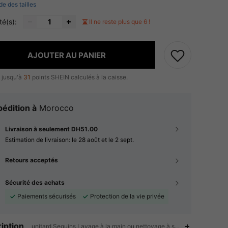
de des tailles
té(s):
Il ne reste plus que 6 !
AJOUTER AU PANIER
 jusqu'à
31
points SHEIN calculés à la caisse.
édition à
Morocco
Livraison à seulement DH51.00
Estimation de livraison:
le 28 août et le 2 sept.
Retours acceptés
Sécurité des achats
Paiements sécurisés
Protection de la vie privée
iption
unitard,Sequins,Lavage à la main ou nettoyage à sec professionnel