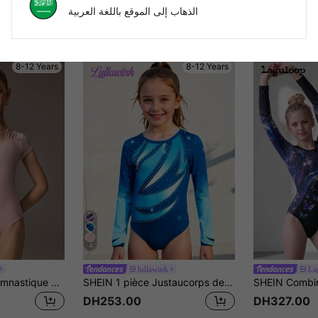
الذهاب إلى الموقع باللغة العربية
8-12 Years
8-12 Years
4
lullawink
La
Justaucorps de gymnastique pour préadolescentes, gymnastique et danse professionnelles, motif scintillant violet à haute élasticité et respirant, body avec strass
SHEIN 1 pièce Justaucorps de gymnastique pour préadolescentes, combinaison mignonne à manches longues, tenue de danse, ensemble de gymnastique noir extensible
DH253.00
DH327.00