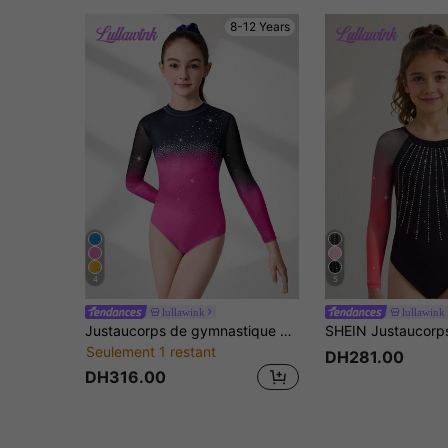
8-12 Years
4
5
lullawink
lullawink
Justaucorps de gymnastique à manches longues pour préadolescentes, imprimé sur les manches et décoré de strass, motif imprimé à l'avant et ornements de strass, design brillant convient pour le fitness, les sports de plein air, la danse, le yoga, la gymnastique
Seulement 1 restant
DH281.00
DH316.00