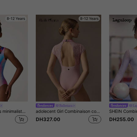
8-12 Years
8-12 Years
Balletiara
La
SHEIN Justaucorps minimaliste décontracté ajusté et confortable pour jeunes filles, adapté à la gymnastique
adolecent Girl Combinaison courte à manches courtes avec dos nu et dentelle contrastée, vêtements de sport
DH327.00
DH255.00