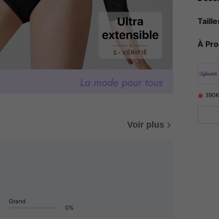
Taill
À Pr
390K
Voir plus
Grand
0%