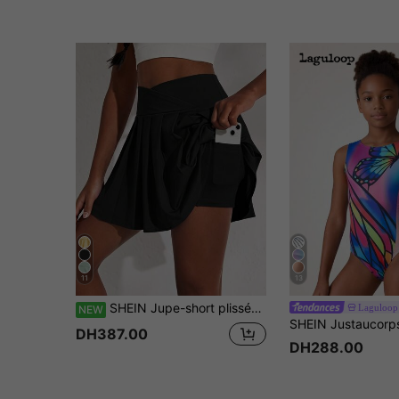
11
13
SHEIN Jupe-short plissée évasée pour fille préadolescente, style sport décontracté printemps/été, taille croisée, haute élasticité, confortable, avec poche pour téléphone, tenue de yoga, noir
Laguloop
NEW
DH387.00
DH288.00