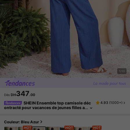
1/10
347
DH
.00
Dès
SHEIN Ensemble top camisole déc
4.93
(
1000+
)
ontracté pour vacances de jeunes filles a
vec décoration nœud 3D et pantalon larg
e en tissu
Couleur: Bleu Azur