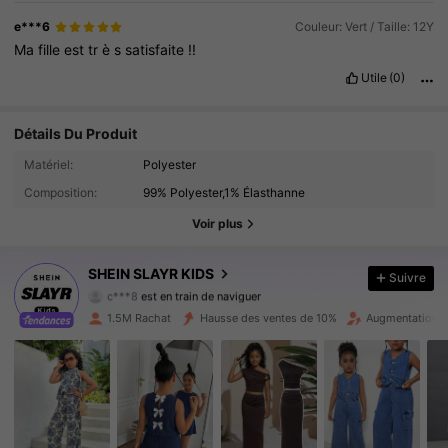
e***6
Couleur: Vert / Taille: 12Y
Ma
fille
est
tr
è
s
satisfaite
!!
Utile
(0)
Détails Du Produit
Matériel:
Polyester
298K Suiveurs
4.92
Composition:
99% Polyester,1% Élasthanne
298K Suiveurs
4.92
Voir plus
298K Suiveurs
4.92
SHEIN SLAYR KIDS
Suivre
c***8
est en train de naviguer
298K Suiveurs
4.92
1.5M Rachat
Hausse des ventes de 10%
Augmentation d
298K Suiveurs
4.92
298K Suiveurs
4.92