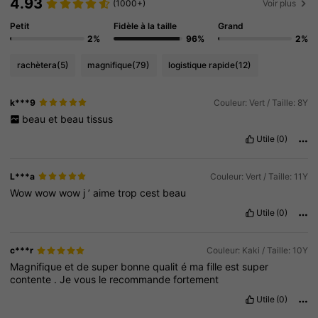
4.93
(1000+)
Voir plus
Petit
Fidèle à la taille
Grand
2%
96%
2%
rachètera
(5)
magnifique
(79)
logistique rapide
(12)
k***9
Couleur: Vert / Taille: 8Y
beau
et
beau
tissus
Utile
(0)
L***a
Couleur: Vert / Taille: 11Y
Wow
wow
wow
j
’
aime
trop
cest
beau
Utile
(0)
c***r
Couleur: Kaki / Taille: 10Y
Magnifique
et
de
super
bonne
qualit
é
ma
fille
est
super
contente
.
Je
vous
le
recommande
fortement
Utile
(0)