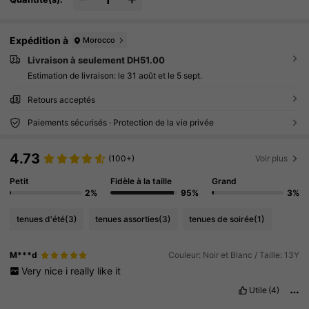
Expédition à
Morocco
Livraison à seulement DH51.00
Estimation de livraison:
le 31 août et le 5 sept.
Retours acceptés
Paiements sécurisés · Protection de la vie privée
4.73
(100+)
Voir plus
Petit
Fidèle à la taille
Grand
2%
95%
3%
tenues d'été
(3)
tenues assorties
(3)
tenues de soirée
(1)
M***d
Couleur: Noir et Blanc / Taille: 13Y
Very
nice
i
really
like
it
Utile
(4)