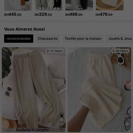
445
329
498
479
DH
.00
DH
.00
DH
.00
DH
.00
Vous Aimerez Aussi
recommander
Chaussures
Textile pour la maison
Jouets & Jeux
8-12 Years
8-12 Years
13
19