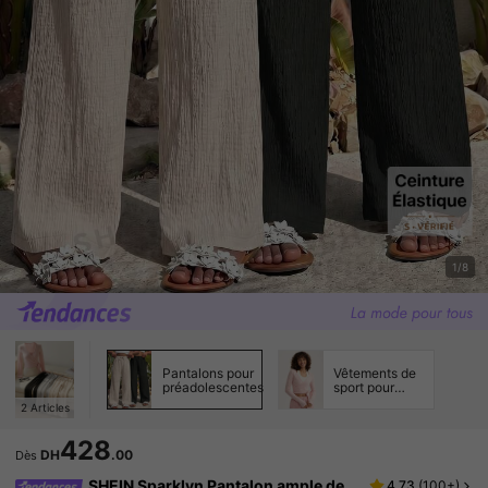
1/8
Pantalons pour
Vêtements de
préadolescentes
sport pour
préadolescentes
2
Articles
428
DH
.00
Dès
SHEIN Sparklyn Pantalon ample de
4.73
(
100+
)