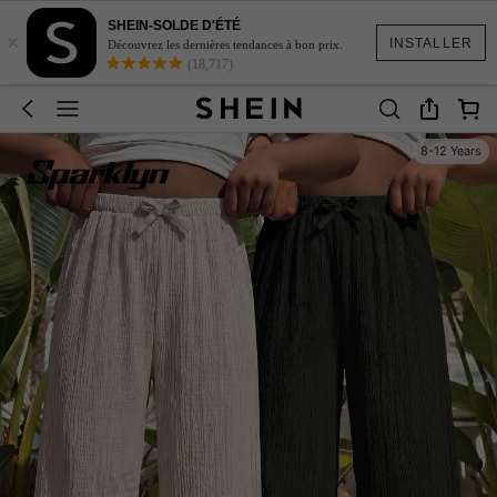
SHEIN-SOLDE D'ÉTÉ
×
INSTALLER
Découvrez les dernières tendances à bon prix.
(18,717)
8-12 Years