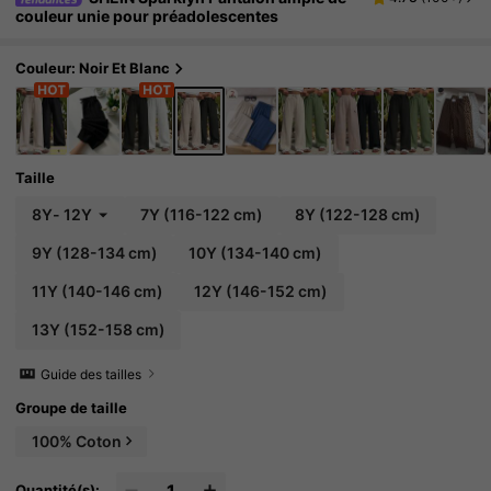
couleur unie pour préadolescentes
Couleur: Noir Et Blanc
Taille
8Y
-
12Y
7Y
(116-122 cm)
8Y
(122-128 cm)
9Y
(128-134 cm)
10Y
(134-140 cm)
11Y
(140-146 cm)
12Y
(146-152 cm)
13Y
(152-158 cm)
Guide des tailles
Groupe de taille
100% Coton
Quantité(s):