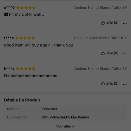
s***0
Couleur: Noir et Blanc / Taille: 8Y
Fit
my
doter
well
..
Utile
(0)
f***a
Couleur: Multicolore / Taille: 10Y
good
item
will
buy
again
.
thank
you
Utile
(0)
h***v
Couleur: Noir et Blanc / Taille: 8Y
Niceeeeeeeeeeeeeeeeeeee
Utile
(0)
Détails Du Produit
Matériel:
Polyester
134K Suiveurs
4.86
Composition:
99% Polyester,1% Élasthanne
134K Suiveurs
4.86
Voir plus