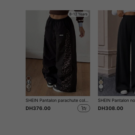
8-12 Years
31
9
SHEIN Pantalon parachute color-block streetwear pour concert printemps et été, pour fille pré-ado
DH376.00
DH308.00