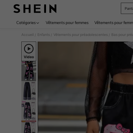
Pant
Use up 
Catégories
Vêtements pour femmes
Vêtements pour femme
Accueil
Enfants
Vêtements pour préadolescentes
Bas pour pré
/
/
/
Video