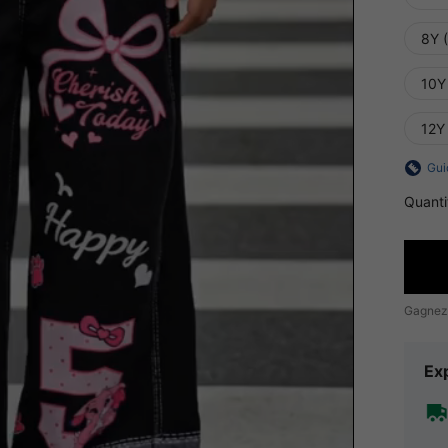
8Y 
10Y
12Y
Gui
Quanti
Gagnez
Exp