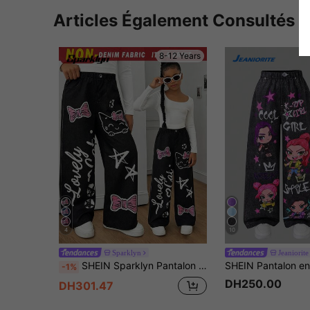
Articles Également Consultés
8-12 Years
4
10
Sparklyn
Jeaniorite
SHEIN Sparklyn Pantalon ample à taille élastique et imprimé pour préadolescentes, convient pour la rue et le port quotidien, printemps/automne
-1%
DH250.00
DH301.47