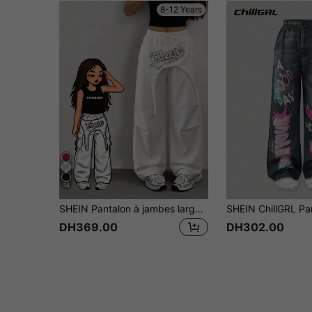
8-12 Years
34
SHEIN Pantalon à jambes larges avec imprimé lettres, taille élastique et design déconstruit pour fille préadolescente
DH369.00
DH302.00