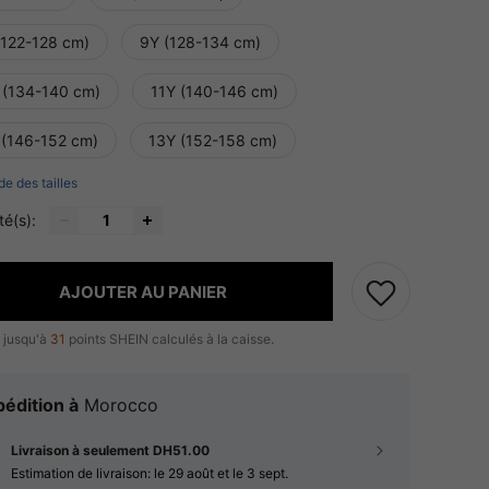
(122-128 cm)
9Y (128-134 cm)
 (134-140 cm)
11Y (140-146 cm)
 (146-152 cm)
13Y (152-158 cm)
de des tailles
té(s):
AJOUTER AU PANIER
 jusqu'à
31
points SHEIN calculés à la caisse.
édition à
Morocco
Livraison à seulement DH51.00
Estimation de livraison:
le 29 août et le 3 sept.