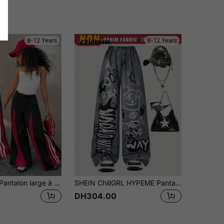
8-12 Years
8-12 Years
Coolane Kids Pantalon large à taille haute rouge pour préadolescentes, style streetwear printemps/été
SHEIN ChillGRL HYPEME Pantalon large effet imprimé denim ample pour fille préadolescente, convient pour le style décontracté, les vacances, le style de rue et les fêtes automne-hiver
DH304.00