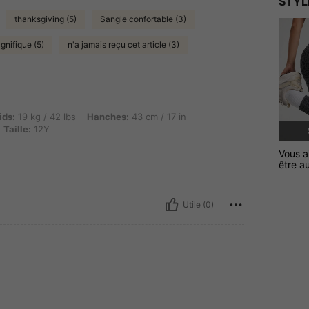
STYL
thanksgiving (5)
Sangle confortable (3)
gnifique (5)
n'a jamais reçu cet article (3)
 / 42 lbs, Hanches: 43 cm / 17 in, Taille: 42 cm / 17 in, Buste: 40 cm / 16 in, Couleur:
ids:
19 kg / 42 lbs
Hanches:
43 cm / 17 in
Taille:
12Y
Vous a
être a
Utile (0)