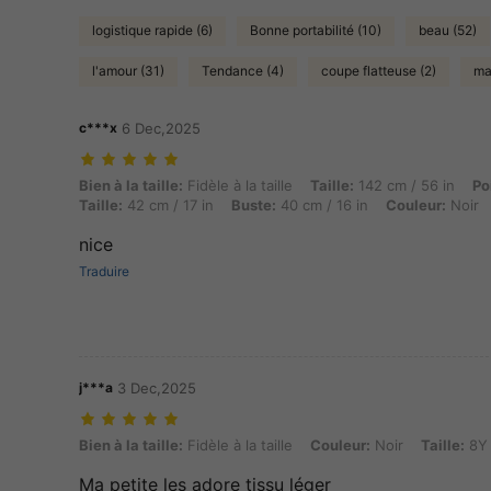
logistique rapide (6)
Bonne portabilité (10)
beau (52)
l'amour (31)
Tendance (4)
coupe flatteuse (2)
ma
c***x
6 Dec,2025
Bien à la taille: Fidèle à la taille, Taille: 142 cm / 56 in, Poids: 19 kg
Bien à la taille:
Fidèle à la taille
Taille:
142 cm / 56 in
Po
Taille:
42 cm / 17 in
Buste:
40 cm / 16 in
Couleur:
Noir
nice
Traduire
j***a
3 Dec,2025
Bien à la taille: Fidèle à la taille, Couleur: Noir, Taille: 8Y
Bien à la taille:
Fidèle à la taille
Couleur:
Noir
Taille:
8Y
Ma petite les adore tissu léger