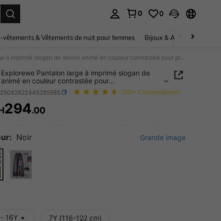
0
0
ouver. Press Enter to select.
-vêtements & Vêtements de nuit pour femmes
Bijoux & Accessoires pou
SHEIN Explorewe Pantalon large à imprimé slogan de dessin animé en couleur contrastée pour préadolescentes
Explorewe Pantalon large à imprimé slogan de
 animé en couleur contrastée pour
lescentes
k25062822445285585
(500+ Commentaires)
294
H
.00
ICE AND AVAILABILITY
ur:
Noir
Grande image
 - 16Y
7Y (116-122 cm)