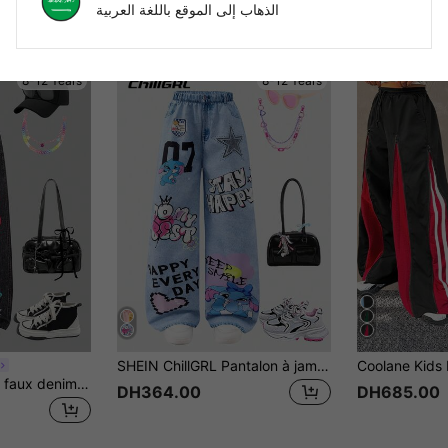
الذهاب إلى الموقع باللغة العربية
8-12 Years
8-12 Years
SHEIN ChillGRL Pantalon à jambes larges avec imprimé de dessin animé pour fille préadolescente
SHEIN Pantalon en faux denim élastique avec imprimé dessin animé, style streetwear décontracté pour la rentrée scolaire, printemps-été, pour filles préadolescentes
DH364.00
DH685.00