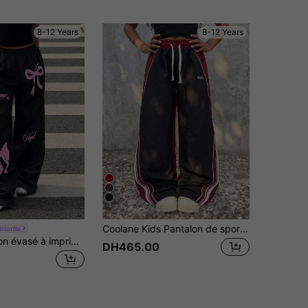
8-12 Years
8-12 Years
4
Coolane Kids Pantalon de sport d'été pour préadolescentes, avec blocs de couleurs et texture à bandes décoratives
niorite
SHEIN Pantalon évasé à imprimé papillon pour préadolescentes
DH465.00