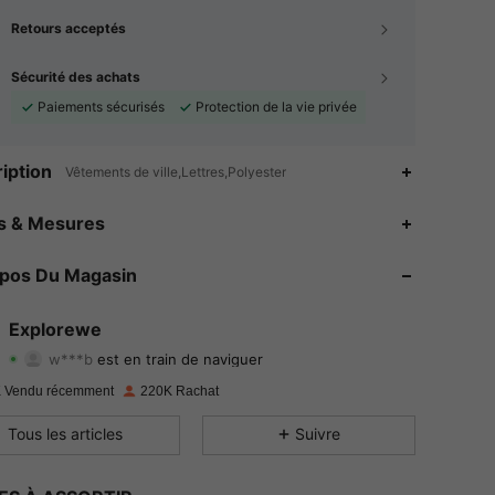
Retours acceptés
Sécurité des achats
Paiements sécurisés
Protection de la vie privée
iption
Vêtements de ville,Lettres,Polyester
4.89
2.8K
28K
es & Mesures
4.89
2.8K
28K
opos Du Magasin
4.89
2.8K
28K
Explorewe
w***b
est en train de naviguer
4.89
2.8K
28K
Evaluation
Articles
Suiveurs
 Vendu récemment
220K Rachat
4.89
2.8K
28K
Tous les articles
Suivre
4.89
2.8K
28K