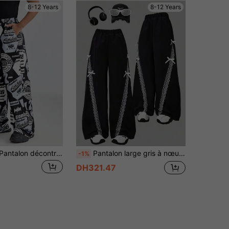
8-12 Years
8-12 Years
Coolane Kids Pantalon décontracté pour jeunes filles avec imprimé lettre, taille avec cordon de serrage et poches en biais, automne
Pantalon large gris à nœud et bordure en dentelle, à la mode, doux, décontracté, minimaliste, convient aux filles, pour le printemps et l'automne, port extérieur, fête, vacances, Saint-Valentin, campus et port quotidien.
-1%
DH321.47