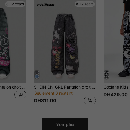
8-12 Years
8-12 Years
SHEIN ChillGRL Pantalon droit pour fille préadolescente avec imprimé ours de dessin animé et lettres graffiti
SHEIN ChillGRL Pantalon droit décontracté avec graphique de lettre tissé pour préadolescentes
Seulement 3 restant
DH429.00
DH311.00
Voir plus