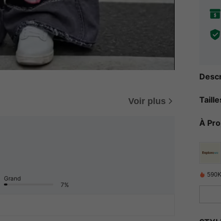
Descr
Taill
Voir plus
À Pr
590K
Grand
7%