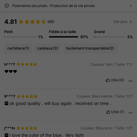
Paiements sécurisés · Protection de la vie privée
4.81
(69)
Voir plus
Petit
Fidèle à la taille
Grand
1%
97%
2%
rachètera
(1)
cadeaux
(3)
facilement transportable
(2)
h***7
Couleur: Vert / Taille: 11Y
❤️❤️❤️
Utile
(0)
6***7
Couleur: Bleu marine / Taille: 12Y
ok
good
quality
.
will
buy
again
.
received
on
time
.
Utile
(1)
j***m
Couleur: Bleu azur / Taille: 12Y
I
love
the
color
of
the
blue
.
Very
light