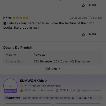
Utile
(0)
j***m
Couleur: Vert / Taille: 12Y
I
always
buy
here
because
I
love
the
texture
of
the
cloth
.
Looks
like
u
buy
in
mall
Utile
(0)
Détails Du Produit
288K Suiveurs
4.94
Matériel:
Polyester
Composition:
76% Polyester, 20% Coton, 4% Élasthanne
288K Suiveurs
4.94
Voir plus
288K Suiveurs
4.94
SUMWON Kids
9***7
est en train de naviguer
288K Suiveurs
4.94
240K Vendu récemment
170K Rachat
Augmentation du no
Ce magasin est sélectionné comme un
「Boutique tendance」
288K Suiveurs
4.94