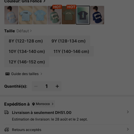
Couleur: Gris Foncé
Taille
Défaut
8Y
(122-128 cm)
9Y
(128-134 cm)
10Y
(134-140 cm)
11Y
(140-146 cm)
12Y
(146-152 cm)
Guide des tailles
Quantité(s):
Expédition à
Morocco
Livraison à seulement DH51.00
Estimation de livraison:
le 28 août et le 2 sept.
Retours acceptés