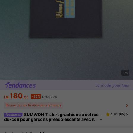
1/5
180
-35%
DH
.55
DH277.76
Baisse de prix limitée dans le temps
SUMWON T-shirt graphique à col ras-
4.81
(
69
)
du-cou pour garçons préadolescents avec n
uméro et impression de club devant et derri
ère, Top d'été à manches courtes