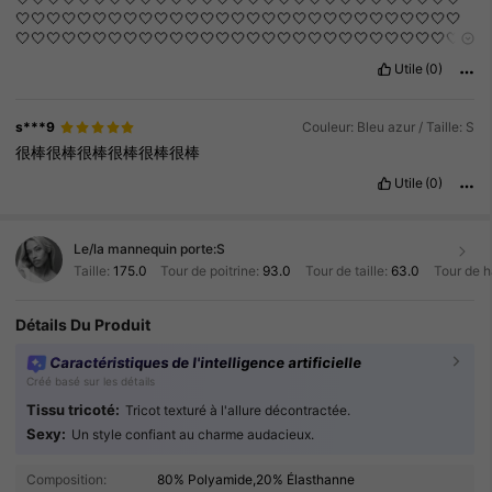
🤍🤍🤍🤍🤍🤍🤍🤍🤍🤍🤍🤍🤍🤍🤍🤍🤍🤍🤍🤍🤍🤍🤍🤍🤍🤍🤍🤍🤍
🤍🤍🤍🤍🤍🤍🤍🤍🤍🤍🤍🤍🤍🤍🤍🤍🤍🤍🤍🤍🤍🤍🤍🤍🤍🤍🤍🤍🤍
🤍🤍🤍🤍🤍🤍🤍🤍🤍🤍🤍🤍🤍🤍🤍
Utile
(0)
s***9
Couleur: Bleu azur / Taille: S
很棒很棒很棒很棒很棒很棒
Utile
(0)
Le/la mannequin porte:
S
Taille:
175.0
Tour de poitrine:
93.0
Tour de taille:
63.0
Tour de 
Détails Du Produit
Caractéristiques de l'intelligence artificielle
Créé basé sur les détails
Tissu tricoté:
Tricot texturé à l'allure décontractée.
Sexy:
Un style confiant au charme audacieux.
870K Suiveurs
4.86
Composition:
80% Polyamide,20% Élasthanne