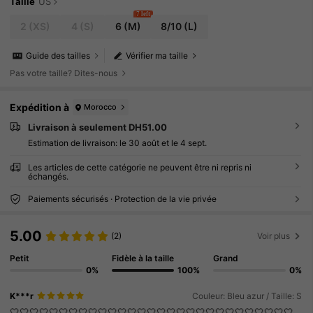
Taille
US
7 left
2
(XS)
4
(S)
6
(M)
8/10
(L)
Guide des tailles
Vérifier ma taille
Pas votre taille? Dites-nous
Expédition à
Morocco
Livraison à seulement DH51.00
Estimation de livraison:
le 30 août et le 4 sept.
Les articles de cette catégorie ne peuvent être ni repris ni
échangés.
Paiements sécurisés · Protection de la vie privée
5.00
(2)
Voir plus
Petit
Fidèle à la taille
Grand
0%
100%
0%
K***r
Couleur: Bleu azur / Taille: S
🤍🤍🤍🤍🤍🤍🤍🤍🤍🤍🤍🤍🤍🤍🤍🤍🤍🤍🤍🤍🤍🤍🤍🤍🤍🤍🤍🤍🤍