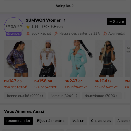
870K Suiveurs
Voir plus
4.86
SUMWON Women
Suivre
870K Suiveurs
4.86
l***u
payé
Il y a 1 jour
500K Rachat
Hausse des ventes de 22%
Augmentation 
870K Suiveurs
4.86
870K Suiveurs
4.86
870K Suiveurs
4.86
147
158
247
104
DH
.05
DH
.06
DH
.64
DH
.18
DH
30% DÉSACTIVÉ
14% DÉSACTIVÉ
22% DÉSACTIVÉ
65% DÉSACTIVÉ
7% 
bonne qualité (9999+)
l'amour (8000+)
doux/douce (7000+)
bo
870K Suiveurs
4.86
Vous Aimerez Aussi
870K Suiveurs
4.86
recommander
Bijoux & montres
Maison
Chaussures
Accesso