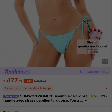
1/6
177
-44%
DH
.79
DH317.48
Baisse de prix limitée dans le temps
SUMWON WOMEN Ensemble de bikini t
5.00
(
2
)
riangle avec strass papillon turquoise, Top a
vec lien devant et bas avec lien sur les côtés.
Maillot de bain d'été deux pièces pour la plage