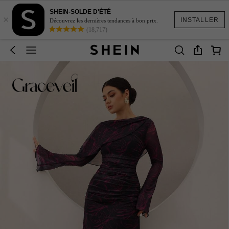
SHEIN-SOLDE D'ÉTÉ
×
INSTALLER
Découvrez les dernières tendances à bon prix.
(18,717)