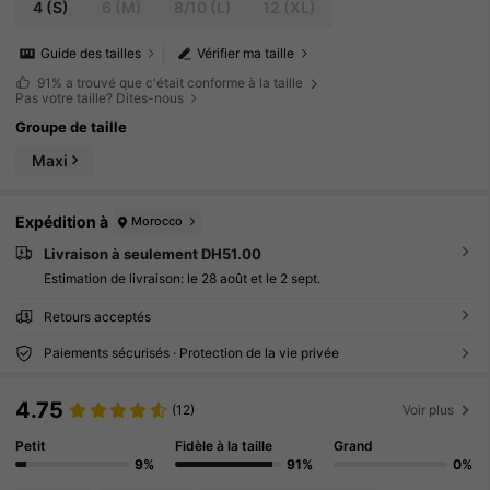
4
(S)
6
(M)
8/10
(L)
12
(XL)
Guide des tailles
Vérifier ma taille
91%
a trouvé que c'était conforme à la taille
Pas votre taille? Dites-nous
Groupe de taille
Maxi
Expédition à
Morocco
Livraison à seulement DH51.00
Estimation de livraison:
le 28 août et le 2 sept.
Retours acceptés
Paiements sécurisés · Protection de la vie privée
4.75
(12)
Voir plus
Petit
Fidèle à la taille
Grand
9%
91%
0%