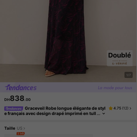
1/7
838
DH
.00
Graceveil Robe longue élégante de styl
4.75
(
12
)
e français avec design drapé imprimé en tull
e pour soirée
Taille
US
1 left