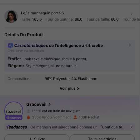
Le/la mannequin porte:
S
Taille:
165.0
Tour de poitrine:
86.0
Tour de taille:
66.0
Tour de h
Détails Du Produit
Caractéristiques de l'intelligence artificielle
Créé basé sur les détails
Étoffe:
Look textile classique, facile à porter.
158K Suiveurs
Élégant:
4.88
Style élégant, allure naturelle.
Composition:
96% Polyester, 4% Élasthanne
158K Suiveurs
4.88
Voir plus
158K Suiveurs
4.88
Graceveil
f***6
est en train de naviguer
158K Suiveurs
4.88
230K Vendu récemment
100K Rachat
Ce magasin est sélectionné comme un
「Boutique tendance」
158K Suiveurs
4.88
Suivre
Tous les articles