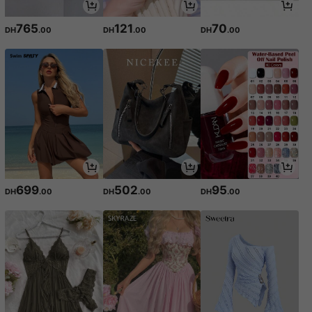
765
121
70
DH
.00
DH
.00
DH
.00
699
502
95
DH
.00
DH
.00
DH
.00