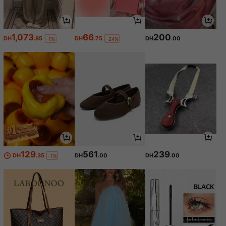
1,073
66
200
DH
.85
DH
.75
DH
.00
-1%
-24%
129
561
239
DH
.35
DH
.00
DH
.00
-1%