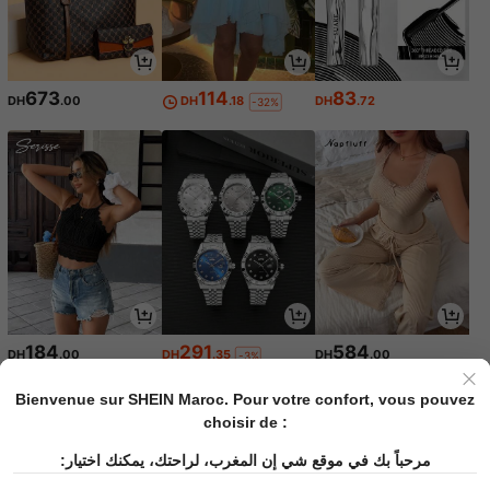
673
114
83
DH
.00
DH
.18
DH
.72
-32%
184
291
584
DH
.00
DH
.35
DH
.00
-3%
Bienvenue sur SHEIN Maroc. Pour votre confort, vous pouvez
choisir de :
مرحباً بك في موقع شي إن المغرب، لراحتك، يمكنك اختيار: