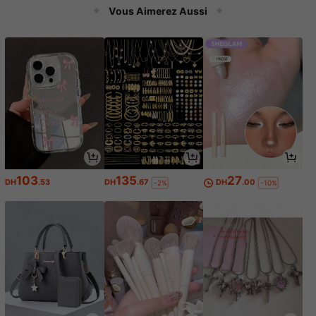
ion de style campagnard, égalemen
Vous Aimerez Aussi
t un cadeau parfait pour les passion
nés d'automobiles et les proches
103
135
27
DH
.53
DH
.67
DH
.00
-2%
-10%