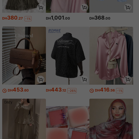
380
1,001
368
DH
.27
DH
.00
DH
.00
-1%
453
443
416
DH
.60
DH
.12
DH
.56
-26%
-1%