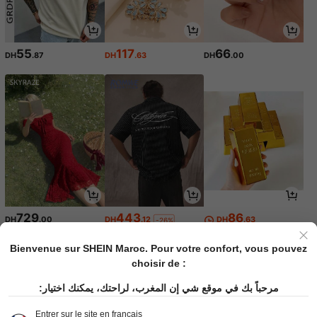
55
117
66
DH
.87
DH
.63
DH
.00
729
443
86
DH
.00
DH
.12
DH
.63
-26%
Bienvenue sur SHEIN Maroc. Pour votre confort, vous pouvez
choisir de :
مرحباً بك في موقع شي إن المغرب، لراحتك، يمكنك اختيار:
Entrer sur le site en français