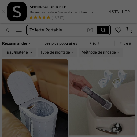
Cuisine
SHEIN-SOLDE D'ÉTÉ
×
Toilette Camping
INSTALLER
Découvrez les dernières tendances à bon prix.
(18,717)
Toilette Portable
Toilette Portative
Camping Car
Recommander
Les plus populaires
Prix
Filtre
Cuisine
Tissu/matériel
Type de montage
Méthode de rinçage
Toilette Camping