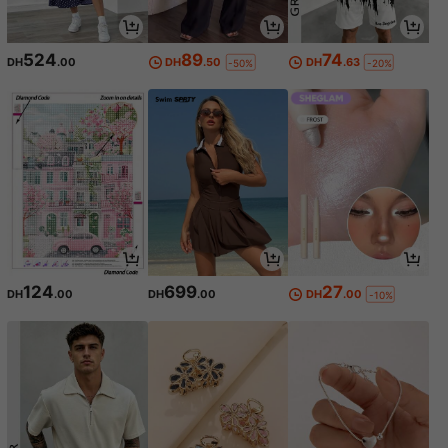
524
89
74
DH
.00
DH
.50
DH
.63
-50%
-20%
124
699
27
DH
.00
DH
.00
DH
.00
-10%