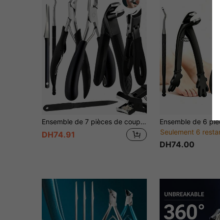
Ensemble de 7 pièces de coupe-ongles épais, coupe-ongles large pour ongles épais et incarnés et pédicure, coupe-ongles robuste, kit de soins de manucure avec étui de voyage
Seulement 6 resta
DH74.91
DH74.00