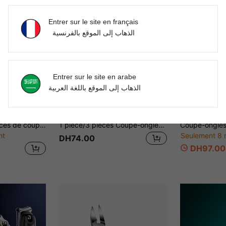
Entrer sur le site en français
الذهاب إلى الموقع بالفرنسية
Entrer sur le site en arabe
الذهاب إلى الموقع باللغة العربية
Ensemble de 6 pièces de coupe-ongles robuste, conçu pour les ongles épais, coupe-ongles à large ouverture, peut enlever les ongles incarnés, comprend une fonction anti-éclaboussures, lime à ongles et autres caractéristiques, inodore, cadeau pour Halloween, la Fête des Pères, la remise des diplômes
1 pièce/3 pièces Coupe-ongles professionnel, lames inclinées à 25° - Acier inoxydable robuste, design à prise large pour couper facilement les ongles épais, incarnés, difficiles - Design anti-éclaboussures, bords tranchants inclinés pour un découpage précis - Convient pour la maison, les salons de manucure, la pédicure - Outil essentiel pour les soins des ongles et des pieds, manche ergonomique, durable, instrument de beauté indispensable
nt
Seulement 8 
DH74.00
DH97.00