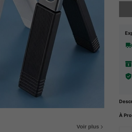
Désolés,
Exp
Descr
À Pr
Voir plus