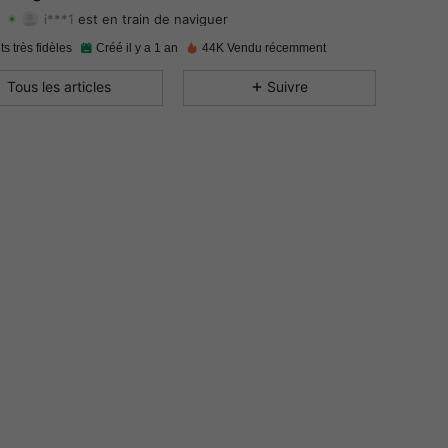
i***1
est en train de naviguer
4.90
60
1.4K
Evaluation
Articles
Suiveurs
ts très fidèles
Créé il y a 1 an
44K Vendu récemment
4.90
60
1.4K
Tous les articles
Suivre
4.90
60
1.4K
4.90
60
1.4K
4.90
60
1.4K
4.90
60
1.4K
4.90
60
1.4K