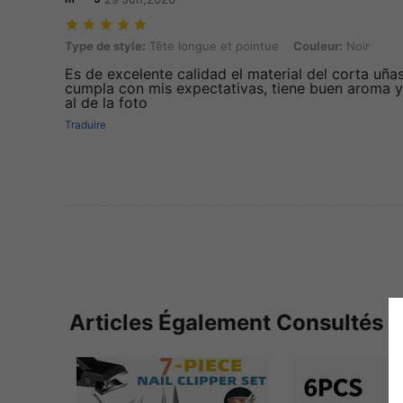
Type de style: Tête longue et pointue, Couleur: Noir
Type de style:
Tête longue et pointue
Couleur:
Noir
Es de excelente calidad el material del corta uña
cumpla con mis expectativas, tiene buen aroma y 
al de la foto
Traduire
Articles Également Consultés