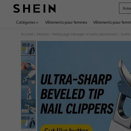
Rob
Use up 
Catégories
Vêtements pour femmes
Vêtements pour femme
Accueil
Maison
Nettoyage ménager et soins personnels
Outils
/
/
/