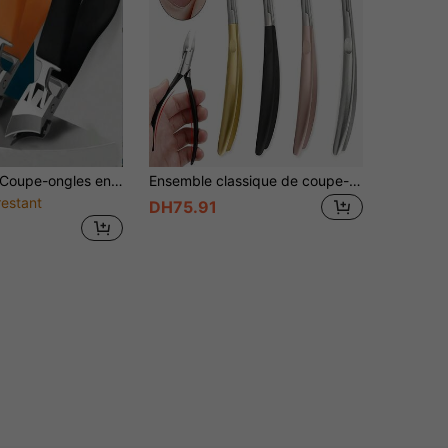
pe-ongles en acier inoxydable, tête de coupe inclinée, résistant aux éclaboussures, grande ouverture, bord incurvé convenant aux ongles épais des orteils, manche long, convient aux hommes, aux femmes et à tous les âges, taille-ongles (Pedicura)
Ensemble classique de coupe-ongles en acier inoxydable, coupe-ongles de doigts et d'orteils précise, lame incurvée, coupe-cuticules, outils de soin des ongles inodores, fournitures pour ongles, outils pour ongles, outils d'art pour ongles, essentiel pour la rentrée scolaire et les voyages
restant
DH75.91