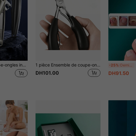
able avec lame tranchante, coupe-ongles et coupe-ongles de pied, convient aux personnes âgées et aux ongles épais
1 pièce Ensemble de coupe-ongles professionnel pour ongles épais, outil pour ongles incarnés, coupe-latéral, ciseaux à manucure, outil de pédicure, fournitures pour ongles, outils pour ongles, outils pour nail art, rentrée scolaire, ongles, outils pour ongles pour faux ongles, outils de manucure et pédicure
Coup
-25%
Derniers 2 jours
DH101.00
DH91.50