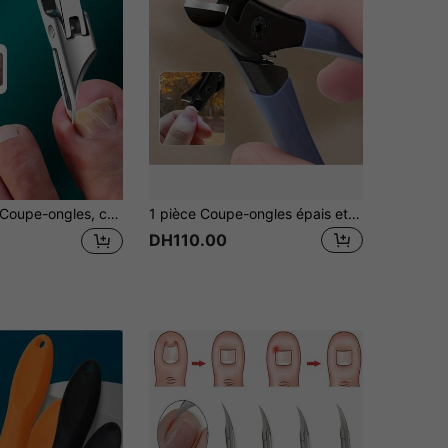
e-ongles, convient pour les ongles épais et les ongles incarnés, fabriqué en acier inoxydable de haute qualité, avec une prise en main douce et une lame ultra-tranchante à 25 degrés, spécialement conçu pour les ongles épais des personnes âgées, anti-éclaboussures, pour la beauté/l'épilation/les outils/les coupe-ongles/les soins des pieds/les soins des pieds
1 pièce Coupe-ongles épais et dur à grande capacité, coupe-ongles incarnés ultra résistants avec protection anti-éclaboussures, sac, organiseur, rangement
DH110.00