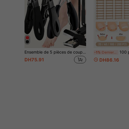
Ensemble de 5 pièces de coupe-ongles épais pour personnes âgées, comprenant un coupe-ongles large à grande mâchoire pour tailler les ongles épais et incarnés
100 pièces Patchs de correction d'ongles d'orteils, uti
-1%
Derniers 2 jours
DH75.91
DH86.16