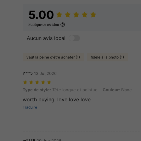
5.00
Politique de révision
Aucun avis local
vaut la peine d'être acheter (1)
fidèle à la photo (1)
j***5
13 Jul,2026
Type de style: Tête longue et pointue, Couleur: Blanc
Type de style:
Tête longue et pointue
Couleur:
Blanc
worth buying. love love love
Traduire
m***5
29 Jun,2026