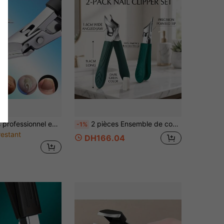
Coupe-ongles professionnel en acier inoxydable épais et dur, avec coupe-ongles à économie d'effort, coupe-ongles à ouverture large et inclinée, convient pour les ongles épais et les ongles incurvés, pour les ongles de pied et les soins des pieds
2 pièces Ensemble de coupe-ongles robuste & pince à cuticules, coupe-ongles à large ouverture, manche ergonomique antidérapant, outil de nettoyage de pédicure pour les soins des pieds, outil professionnel pour couper les ongles épais/incarnés, kit de soins podologiques pour la maison et les voyages
-1%
restant
DH166.04