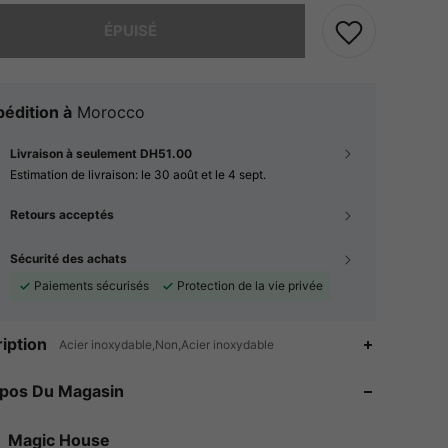
 ce produit est épuisé.
ÉPUISÉ
édition à
Morocco
Livraison à seulement DH51.00
Estimation de livraison:
le 30 août et le 4 sept.
Retours acceptés
Sécurité des achats
Paiements sécurisés
Protection de la vie privée
4.90
60
1.4K
iption
Acier inoxydable,Non,Acier inoxydable
4.90
60
1.4K
opos Du Magasin
4.90
60
1.4K
Magic House