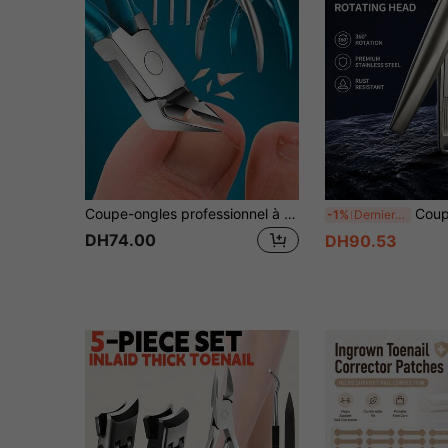
Coupe-ongles professionnel à bec allemand - Coupe-ongles de précision pour ongles épais, idéal pour les soins de manucure & pédicure, coupe-ongles pour ongles épais, coupe-ongles pour hommes, coupe-ongles professionnel, ensemble de coupe-ongles, coupe-ongles pour hommes pour ongles d'orteils épais
Coupe-ongles incliné à 360° rotatif en acier inoxyd
-1%
Derniers 2 jours
DH74.00
DH90.53