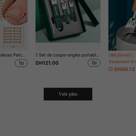
lisés pour la réparation des ongles d'orteils incarnés, patchs de correction d'ongles d'orteils, outils de soins des pieds
1 Set de coupe-ongles portable premium en acier inoxydable, lame tranchante, coupe précise, structure robuste, convient pour tailler les ongles des mains et des pieds. Comprend des coupe-ongles à tête plate et à tête inclinée, outils de manucure, 4-en-1.
Cou
-3%
Derniers 3 jours
Seulement 9 
DH121.00
DH56.13
Voir plus