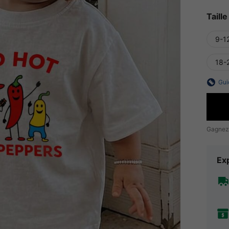
Taille
9-1
18-
Gui
Gagnez
Exp