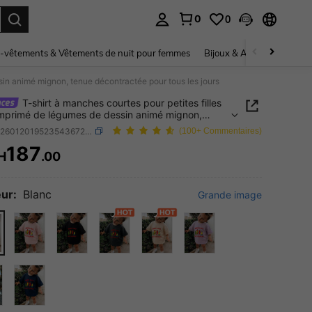
0
0
ouver. Press Enter to select.
-vêtements & Vêtements de nuit pour femmes
Bijoux & Accessoires pou
sin animé mignon, tenue décontractée pour tous les jours
T-shirt à manches courtes pour petites filles
mprimé de légumes de dessin animé mignon,
décontractée pour tous les jours
SKU: sa260120195235436728447
(100+ Commentaires)
187
H
.00
ICE AND AVAILABILITY
ur:
Blanc
Grande image