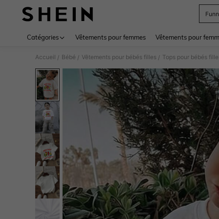
Funn
Use up 
Catégories
Vêtements pour femmes
Vêtements pour femme
Accueil
Bébé
Vêtements pour bébés filles
Tops pour bébés fille
/
/
/