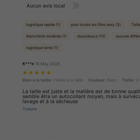
Aucun avis local
logistique rapide (1)
pour toutes les filles sexy (3)
Taill
étanchéité modérée (1)
doux/douce (15)
aucune différ
logistique lente (1)
K***e
16 May,2026
Bien à la taille: Fidèle à la taille, Couleur: Blanc, Taille: 2-3Y
Bien à la taille:
Fidèle à la taille
Couleur:
Blanc
Taille:
2
La taille est juste et la matière est de bonne quali
semble être un autocollant moyen, mais à survéc
lavage et à la sécheuse
Traduire