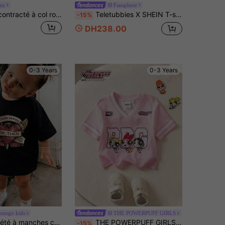
zy
Fansphere
DAZY Top décontracté à col rond pour bébé fille avec broderie de dessin animé, vêtements d'été et de printemps pour tout-petites filles
Teletubbies X SHEIN T-shirt blanc à manches courtes avec imprimé de lettres de dessin animé mignon, pour fille, décontracté, pour tous les jours, pour les trajets
-15%
DH238.00
0-3 Years
0-3 Years
amingo kids
THE POWERPUFF GIRLS
s courtes basique noir doux pour bébé fille
THE POWERPUFF GIRLS X SHEIN Top à manches courtes décontracté et polyvalent pour bébé fille, col en V, imprimé lettre et dessin animé, pour tous les jours
-15%