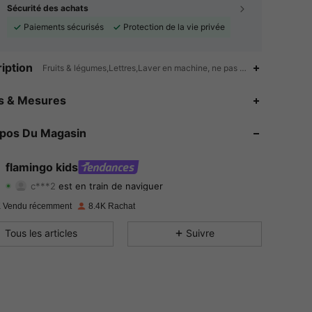
Sécurité des achats
Paiements sécurisés
Protection de la vie privée
iption
Fruits & légumes,Lettres,Laver en machine, ne pas nettoyer à sec, la
4.82
263
19K
es & Mesures
4.82
263
19K
opos Du Magasin
4.82
263
19K
flamingo kids
c***2
est en train de naviguer
4.82
263
19K
Evaluation
Articles
Suiveurs
 Vendu récemment
8.4K Rachat
4.82
263
19K
Tous les articles
Suivre
4.82
263
19K
4.82
263
19K
4.82
263
19K