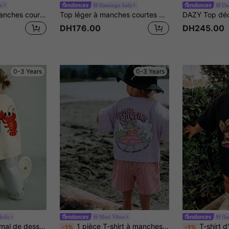
s
flamingo kids
Da
1 pièce T-shirt à manches courtes col rond imprimé pour bébé fille, vêtements d'été pour enfants - Un t-shirt adorable qui apporte joie et bonheur à chaque enfant !
Top léger à manches courtes polyvalent pour bébé fille, T-shirt élastique et confortable pour le port quotidien, vêtement d'été essentiel et polyvalent pour bébé fille
DH176.00
DH245.00
0-3 Years
0-3 Years
kids
Mini Vibes
fl
T-shirt imprimé animal de dessin animé pour bébé fille, top d'été décontracté confortable et respirant
1 pièce T-shirt à manches courtes pour bébé/tout-petit fille avec imprimé ananas et surf, Top décontracté à col rond, t-shirt bébé "Gone Surfing" avec motif ananas, style vacances vêtements d'été
T-shirt d'été à manche
-1%
-1%