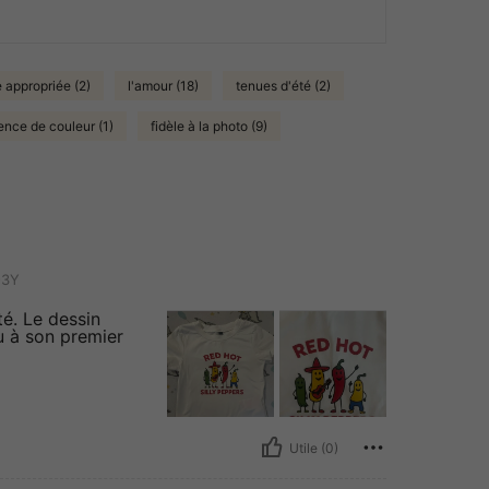
e appropriée (2)
l'amour (18)
tenues d'été (2)
ence de couleur (1)
fidèle à la photo (9)
-3Y
té. Le dessin
u à son premier
Utile (0)