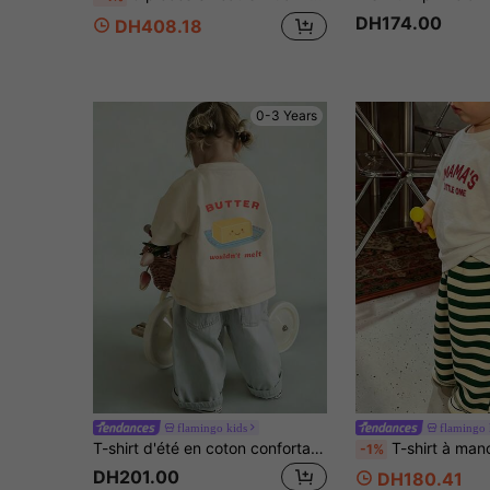
DH174.00
DH408.18
0-3 Years
flamingo kids
flamingo 
T-shirt d'été en coton confortable et respirant pour filles
T-shirt à manches courtes léger et frais pour bébé fille, top souple et élastique polyvalent 
-1%
DH201.00
DH180.41