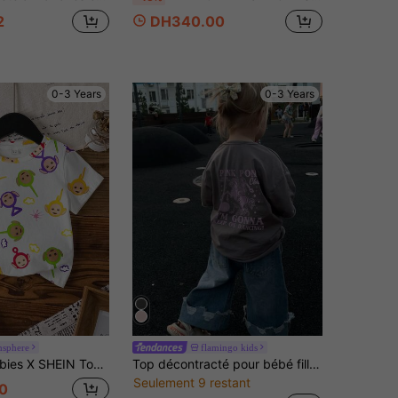
2
DH340.00
0-3 Years
0-3 Years
nsphere
flamingo kids
s courtes col rond motif dessin animé décontracté pour bébé fille, été
Top décontracté pour bébé fille avec imprimé lettre et cheval, col rond, manches courtes, mignon
Seulement 9 restant
0