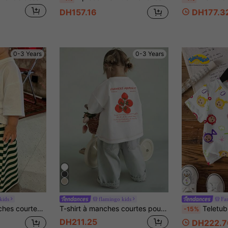
DH157.16
DH177.3
0-3 Years
0-3 Years
kids
flamingo kids
Fa
pour le quotidien, adapté à l'aire de jeux, aux vacances et au port quotidien
T-shirt à manches courtes pour bébé fille avec imprimé tomate "Marché fermier", top décontracté à col rond
Teletubbies X SHEIN Top à manche
-15%
DH211.25
DH222.7