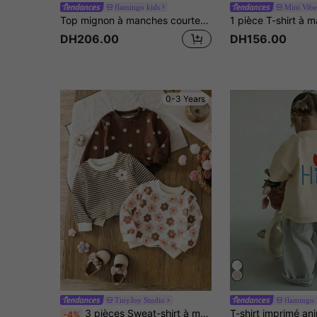
flamingo kids
Mini Vibe
Top mignon à manches courtes, col rond, imprimé de graffitis et de lettres minimalistes à carreaux pour bébé fille
DH206.00
DH156.00
0-3 Years
TinyJoy Studio
flamingo 
3 pièces Sweat-shirt à manches longues pour bébé fille nouveau-né, motif floral contrasté rayé mignon, petit motif floral de dessin animé, légère élasticité, convient pour le port quotidien des nouveau-nés, ensemble cadeau, hauts de combinaison de printemps
-4%