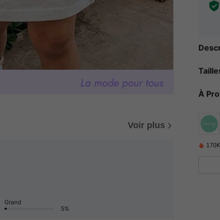
Descr
Taill
À Pr
Voir plus
170K
Grand
5%