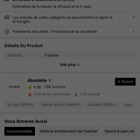
Estimation de livraison:
le 29 août et le 3 sept.
Les articles de cette catégorie ne peuvent être ni repris ni
échangés.
Paiements sécurisés · Protection de la vie privée
59K Suiveurs
4.88
Détails Du Produit
59K Suiveurs
4.88
Matériel:
Papetier
Voir plus
59K Suiveurs
4.88
Abodelia
Suivre
59K Suiveurs
4.88
a***0
a suivi
Il y a 8 heures
3.1M Vendu récemment
1.3M Rachat
59K Suiveurs
4.88
si cool (9999+)
bonne qualité (9999+)
durable (9999+)
beau (99
59K Suiveurs
4.88
Vous Aimerez Aussi
59K Suiveurs
4.88
recommander
Outils & amélioration de l'habitat
Sports & plein air