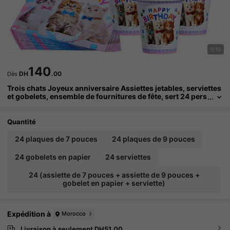
1/10
140
DH
.00
Dès
Trois chats Joyeux anniversaire Assiettes jetables, serviettes
et gobelets, ensemble de fournitures de fête, sert 24 pers
onnes, vaisselle de fête en papier jetable, convient pour l
es anniversaires, les mariages, les fêtes à thème et les pique-
niques en famille.
Quantité
24 plaques de 7 pouces
24 plaques de 9 pouces
24 gobelets en papier
24 serviettes
24 (assiette de 7 pouces + assiette de 9 pouces +
gobelet en papier + serviette)
Expédition à
Morocco
Livraison à seulement DH51.00