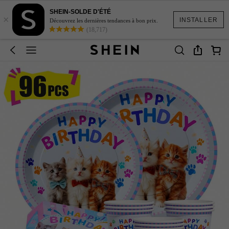
SHEIN-SOLDE D'ÉTÉ
×
INSTALLER
Découvrez les dernières tendances à bon prix.
(18,717)