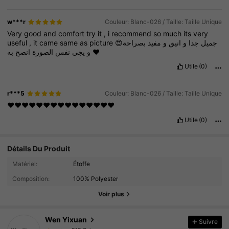
w***r
Couleur: Blanc-026 / Taille: Taille Unique
Very
good
and
comfort
try
it
,
i
recommend
so
much
its
very
useful
,
it
came
same
as
picture
بصراحة
مفيد
و
انيق
و
جدا
😍جميل
انصح
الصورة
نفس
يجي
و
به
❤️
Utile
(0)
r***5
Couleur: Blanc-026 / Taille: Taille Unique
❤️❤️❤️❤️❤️❤️❤️❤️❤️❤️❤️❤️❤️❤️❤️
Utile
(0)
Détails Du Produit
515 Suiveurs
4.91
Matériel:
Étoffe
515 Suiveurs
4.91
Composition:
100% Polyester
515 Suiveurs
4.91
Voir plus
515 Suiveurs
4.91
Wen Yixuan
Suivre
515 Suiveurs
4.91