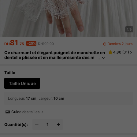
1/9
81
-25%
Derniers 2 jours
DH
.75
DH109.00
Ce charmant et élégant poignet de manchette en
4.80
(
31
)
dentelle plissée et en maille présente des m
anchettes décoratives, de fausses manches
et des manches bouffantes, convenant aux fête
s, aux représentations, aux mariées et demoisell
Taille
es d'honneur, aux anniversaires, aux rassemble
ments, à Noël et au Nouvel An, aux voyages, aux
Taille Unique
festivals, aux gants, aux soirées
Longueur
:
17 cm
Largeur
:
10 cm
Guide des tailles
Quantité(s):