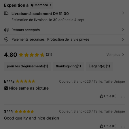
Expédition à
Morocco
Livraison à seulement DH51.00
Estimation de livraison:
le 30 août et le 4 sept.
Retours acceptés
Paiements sécurisés · Protection de la vie privée
4.80
(31)
Voir plus
pour les déguisements
(1)
thanksgiving
(1)
Élégant(e)
(1)
b***a
Couleur: Blanc-026 / Taille: Taille Unique
Nice
same
as
picture
Utile
(0)
S***i
Couleur: Blanc-026 / Taille: Taille Unique
Good
quality
and
nice
design
Utile
(0)