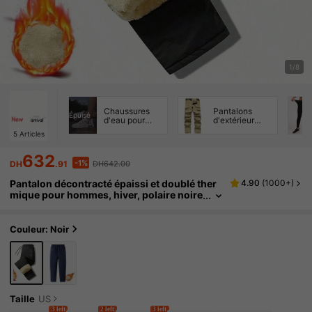
1/8
Chaussures
Pantalons
Épuisé
d'eau pour
d'extérieur
hommes
pour hommes
5
Articles
632
-1%
DH
.91
DH642.00
Pantalon décontracté épaissi et doublé ther
4.90
(
1000+
)
mique pour hommes, hiver, polaire noire
de sport
Couleur: Noir
Taille
US
3 left
2 left
3 left