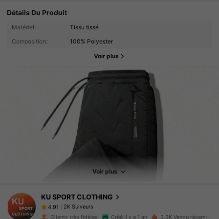
Détails Du Produit
Matériel:
Tissu tissé
Composition:
100% Polyester
Voir plus
2K Suiveurs
4.91
2K Suiveurs
4.91
2K Suiveurs
4.91
Voir plus
2K Suiveurs
4.91
KU SPORT CLOTHING
2K Suiveurs
4.91
w***y
a suivi
Il y a 1 jour
Clients très fidèles
Créé il y a 1 an
3.3K Vendu récemment
2K Suiveurs
4.91