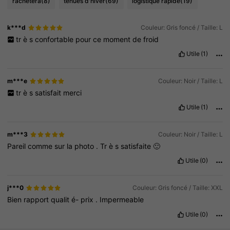
rachètera
(8)
tenues d'hiver
(69)
logistique rapide
(19)
k***d
Couleur: Gris foncé / Taille: L
tr
è
s
confortable
pour
ce
moment
de
froid
Utile
(1)
m***e
Couleur: Noir / Taille: L
tr
è
s
satisfait
merci
Utile
(1)
m***3
Couleur: Noir / Taille: L
Pareil
comme
sur
la
photo
.
Tr
è
s
satisfaite
🙂
Utile
(0)
j***0
Couleur: Gris foncé / Taille: XXL
Bien
rapport
qualit
é-
prix
.
Impermeable
Utile
(0)