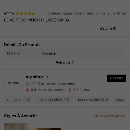
e***a
Couleur: Jaune citron / Taille: Simba jaune 12 cm
LOVE
IT
SO
MUCH
!
I
LOVE
SIMBA
Utile
(0)
Détails Du Produit
435 Suiveurs
4.91
Matériel:
Polyester
435 Suiveurs
4.91
Voir plus
435 Suiveurs
4.91
toy shop.
Suivre
z***d
est en train de naviguer
435 Suiveurs
4.91
5.1K Vendu récemment
216 Rachat
435 Suiveurs
4.91
si mignon (42)
fidèle à la photo (41)
bonne qualité (30)
beau (18
435 Suiveurs
4.91
Styles À Assortir
Vous pourriez aimer
435 Suiveurs
4.91