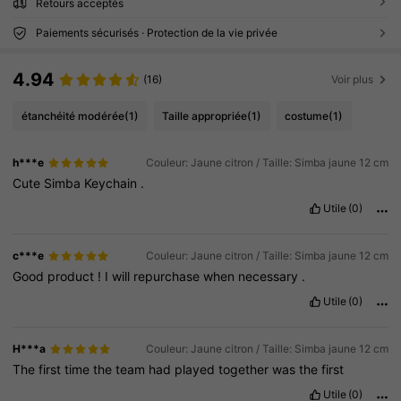
Retours acceptés
Paiements sécurisés · Protection de la vie privée
4.94
(16)
Voir plus
étanchéité modérée
(1)
Taille appropriée
(1)
costume
(1)
h***e
Couleur: Jaune citron / Taille: Simba jaune 12 cm
Cute
Simba
Keychain
.
Utile
(0)
c***e
Couleur: Jaune citron / Taille: Simba jaune 12 cm
Good
product
!
I
will
repurchase
when
necessary
.
Utile
(0)
H***a
Couleur: Jaune citron / Taille: Simba jaune 12 cm
The
first
time
the
team
had
played
together
was
the
first
Utile
(0)