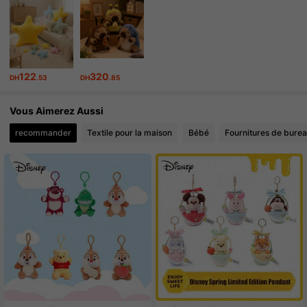
435 Suiveurs
4.91
435 Suiveurs
4.91
122
320
DH
.53
DH
.85
435 Suiveurs
4.91
Vous Aimerez Aussi
435 Suiveurs
4.91
recommander
Textile pour la maison
Bébé
Fournitures de burea