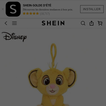
SHEIN-SOLDE D'ÉTÉ
×
INSTALLER
Découvrez les dernières tendances à bon prix.
(18,717)