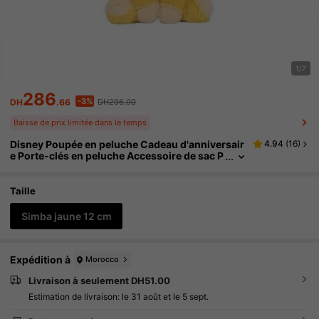
1/7
286
-3%
DH
.66
DH296.00
Baisse de prix limitée dans le temps
Disney Poupée en peluche Cadeau d'anniversair
4.94
(
16
)
e Porte-clés en peluche Accessoire de sac P
endentif Décoration Cadeau de la Saint-Vale
ntin Décoration de fête Petit cadeau Souvenir Fa
veur de fête
Taille
Simba jaune 12 cm
Expédition à
Morocco
Livraison à seulement DH51.00
Estimation de livraison:
le 31 août et le 5 sept.