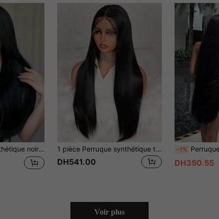
 pour les perruques de fête quotidienne, 26 pouces
1 pièce Perruque synthétique très douce à front en dentelle, cheveux noirs soyeux lisses, super longue de 32 pouces, densité de 180, pour femmes, avec ligne de cheveux naturelle et cheveux bébé afro lisses
Perruques noires Extra longues de 40 ''100c
-1%
DH541.00
DH350.55
Voir plus