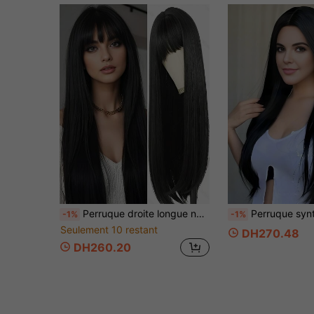
Perruque droite longue noire pour femmes, couleur sombre pour le port quotidien, avec frange, fibre résistante à la chaleur, texture de cheveux naturels
Perruque synthétique noire longue et droite avec frange
-1%
-1%
Seulement 10 restant
DH270.48
DH260.20