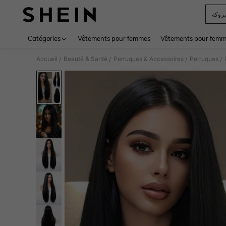
بروكة
Use up 
Catégories
Vêtements pour femmes
Vêtements pour femme
Accueil
Beauté & Santé
Perruques & Accessoires
Perruques
/
/
/
/