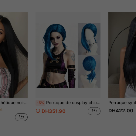
sse, élégante et polyvalente, convient pour l'Halloween, cosplay et l'usage quotidien, adapté à toutes les femmes
Perruque de cosplay chic pour femme, bleu vif avec mèche de surbrillance violette, queue de cheval basse, cheveux synthétiques résistants à la chaleur, raie sur le côté, asymétrique, longueur moyenne, pour costume de personnage d'anime, carnaval, fête de vacances, déguisement, jeu, COS show et Comic Con
-5%
nt
DH422.00
DH351.90