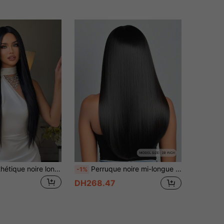
Perruque synthétique noire longue et droite pour femmes avec frange, convient pour le port quotidien et les fêtes, 26 pouces
Perruque noire mi-longue de 28 pouces avec raie au milieu - fibre résistante à la chaleur, à haute densité, style élégant pour le port quotidien et les fêtes, perruque pour tous les jours | Faux cheveux lisses | Perruque durable
-1%
DH268.47