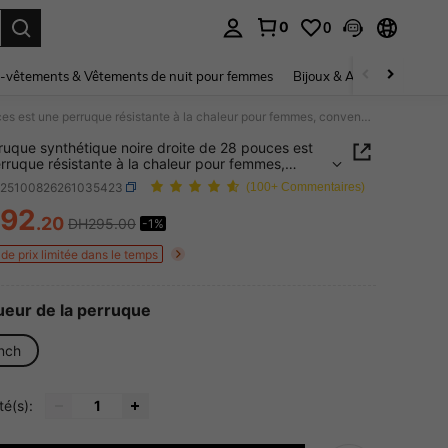
0
0
ouver. Press Enter to select.
-vêtements & Vêtements de nuit pour femmes
Bijoux & Accessoires pou
La perruque synthétique noire droite de 28 pouces est une perruque résistante à la chaleur pour femmes, convenant pour les fêtes quotidiennes et les perruques d'Halloween
ruque synthétique noire droite de 28 pouces est
rruque résistante à la chaleur pour femmes,
ant pour les fêtes quotidiennes et les perruques
b25100826261035423
(100+ Commentaires)
oween
92
.20
DH295.00
-1%
ICE AND AVAILABILITY
de prix limitée dans le temps
eur de la perruque
inch
té(s):