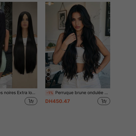
12
m pour femmes, cheveux lisses, perruques noires naturelles pour fête d'halloween
Perruque brune ondulée de 28 pouces avec frange, faite de fibre synthétique résistante à la chaleur, aspect naturel, convient pour un port quotidien, les fêtes et l'école
-1%
DH450.47