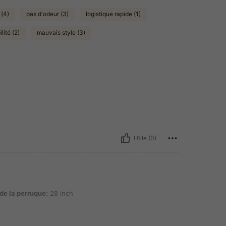
 (4)
pas d'odeur (3)
logistique rapide (1)
lité (2)
mauvais style (3)
Utile (0)
que: 28 inch
de la perruque:
28 inch