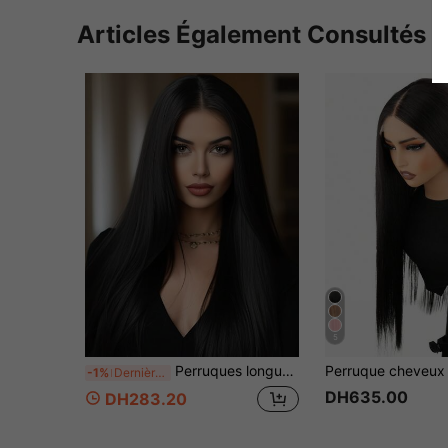
Articles Également Consultés
5
Perruques longues droites noires pour femmes, perruque droite noire synthétique, perruques cheveux longs noirs 76,2 cm (noir)
-1%
Dernières 2 heures
DH635.00
DH283.20