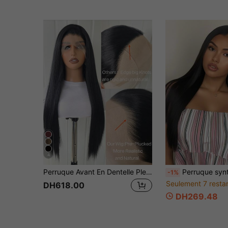
4
Perruque Avant En Dentelle Pleine Droite De 24 Pouces De Longueur Noire Synthétique Pour Un Port Quotidien, Avec Sangles Réglables
Perruque synthétique noire droite de 28 pouces avec raie au milieu pour femmes, résistante à la haute température, soyeuse et li
-1%
Seulement 7 resta
DH618.00
DH269.48