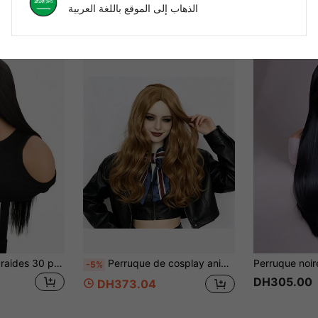
الذهاب إلى الموقع باللغة العربية
Perruque cheveux raides 30 pouces, perruque cheveux longs, perruque synthétique noire, perruque frontale en dentelle T-Part, perruque cheveux raides pré-épilée, perruque sans colle pour femmes 30 pouces
Perruque de cosplay anime longue et ondulée avec raie au milieu, marron châtaigne chaud, pour femmes, en fibres synthétiques résistantes à la chaleur, douce et volumineuse, pour fête de vacances, costume, scène, séance photo, tenue quotidienne et événements de jeu de rôle, kit d'accessoires avec nœud papillon rayé bleu marine et rouge disponible
-5%
DH305.00
DH373.04