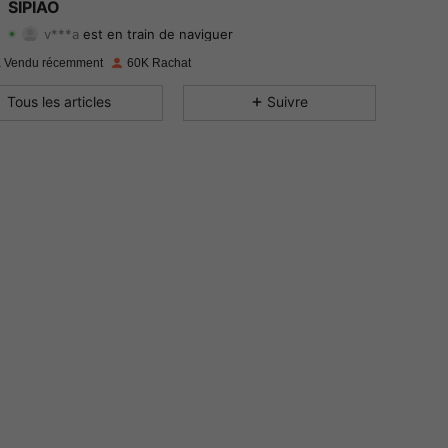
SIPIAO
v***a
est en train de naviguer
4.89
149
11K
Evaluation
Articles
Suiveurs
 Vendu récemment
60K Rachat
4.89
149
11K
Tous les articles
Suivre
4.89
149
11K
4.89
149
11K
4.89
149
11K
4.89
149
11K
4.89
149
11K