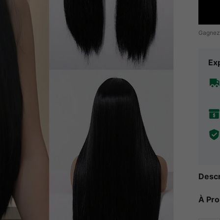
Gagnez
Exp
Descr
À Pr