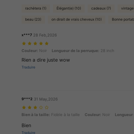
rachètera (1)
Élégant(e) (10)
cadeaux (7)
vintage
beau (23)
on dirait de vrais cheveux (10)
Bonne portabi
x***7
28 Feb,2026
Couleur: Noir, Longueur de la perruque: 28 inch
Couleur:
Noir
Longueur de la perruque:
28 inch
Rien a dire juste wow
Traduire
9***2
31 May,2026
Bien à la taille: Fidèle à la taille, Couleur: Noir, Longueur de la perru
Bien à la taille:
Fidèle à la taille
Couleur:
Noir
Longueur 
Bien
Traduire