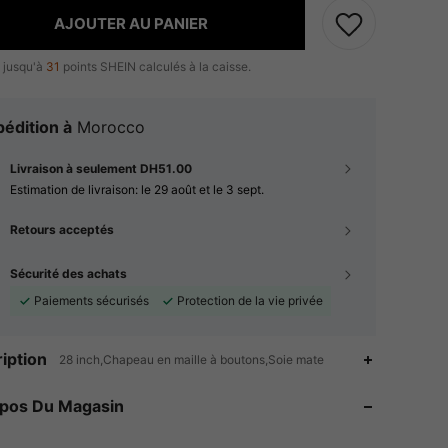
AJOUTER AU PANIER
 jusqu'à
31
points SHEIN calculés à la caisse.
édition à
Morocco
Livraison à seulement DH51.00
Estimation de livraison:
le 29 août et le 3 sept.
Retours acceptés
Sécurité des achats
Paiements sécurisés
Protection de la vie privée
4.89
149
11K
iption
28 inch,Chapeau en maille à boutons,Soie mate
4.89
149
11K
opos Du Magasin
4.89
149
11K