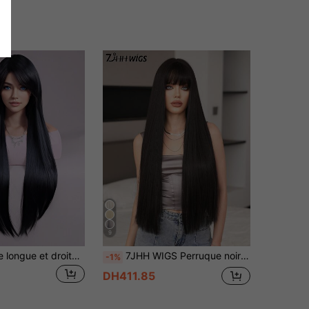
9
Perruque noire longue et droite pour femme, perruque de cheveux noirs synthétiques droits, perruque de cheveux noirs longs de 76 cm (noir), convient pour une utilisation en soirée
7JHH WIGS Perruque noire droite extra longue de 28 pouces pour femmes - Perruque synthétique droite élégante et volumineuse avec frange, fibre synthétique résistante à la chaleur de qualité supérieure, perruque de cheveux bourgogne pour un port quotidien, le cosplay et les fêtes, cadeau de remise des diplômes et cadeau pour la mère, accessoires de perruque
-1%
DH411.85