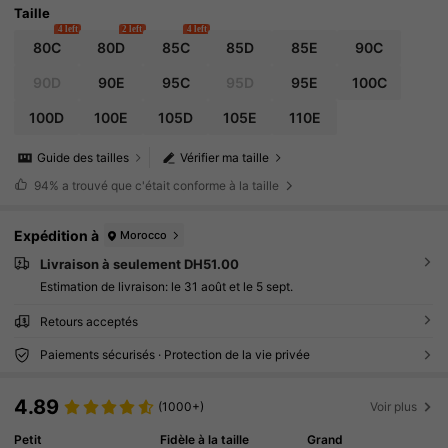
Taille
4 left
2 left
4 left
80C
80D
85C
85D
85E
90C
90D
90E
95C
95D
95E
100C
100D
100E
105D
105E
110E
Guide des tailles
Vérifier ma taille
94%
a trouvé que c'était conforme à la taille
Expédition à
Morocco
Livraison à seulement DH51.00
Estimation de livraison:
le 31 août et le 5 sept.
Retours acceptés
Paiements sécurisés · Protection de la vie privée
4.89
(1000+)
Voir plus
Petit
Fidèle à la taille
Grand