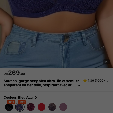
1/6
269
DH
.00
Soutien-gorge sexy bleu ultra-fin et semi-tr
4.89
(
1000+
)
ansparent en dentelle, respirant avec ar
matures. Élégance à la française pour fe
mmes grandes tailles
Couleur: Bleu Azur