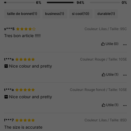
6%
94%
0%
taille de bonnet
(1)
business
(1)
si cool
(10)
durable
(1)
s***5
Couleur: Lilas / Taille: 95C
Tres
bon
article
!!!!!
Utile
(0)
t***a
Couleur: Rouge / Taille: 105E
Nice
colour
and
pretty
Utile
(1)
t***a
Couleur: Rouge foncé / Taille: 105E
Nice
colour
and
pretty
Utile
(1)
f***7
Couleur: Lilas / Taille: 85D
The
size
is
accurate