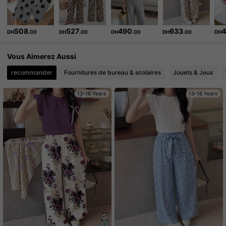
11K Suiveurs
4.87
508
527
490
633
DH
.00
DH
.00
DH
.00
DH
.00
DH
11K Suiveurs
4.87
Vous Aimerez Aussi
11K Suiveurs
4.87
recommander
Fournitures de bureau & scolaires
Jouets & Jeux
13-16 Years
13-16 Years