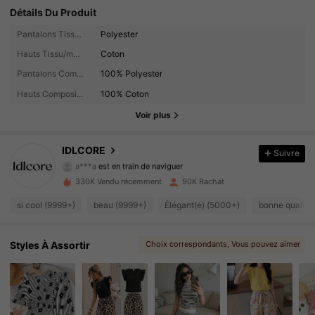
Détails Du Produit
Pantalons Tissu/matériel:
Polyester
Hauts Tissu/matériel:
Coton
11K Suiveurs
Pantalons Composition:
100% Polyester
4.87
Hauts Composition:
100% Coton
11K Suiveurs
4.87
Voir plus
11K Suiveurs
4.87
IDLCORE
Suivre
a***a
est en train de naviguer
11K Suiveurs
4.87
330K Vendu récemment
90K Rachat
11K Suiveurs
si cool (9999+)
beau (9999+)
Élégant(e) (5000+)
bonne qualité
4.87
11K Suiveurs
4.87
Styles À Assortir
Choix correspondants
, Vous pouvez aimer
, Plus de style
, Articles connexes
11K Suiveurs
4.87
11K Suiveurs
4.87