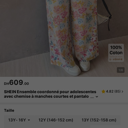
1/6
609
DH
.00
SHEIN Ensemble coordonné pour adolescentes
4.82
(
85
)
avec chemise à manches courtes et pantalo
n imprimé floral rose tressé
Taille
13Y
-
16Y
12Y
(146-152 cm)
13Y
(152-158 cm)