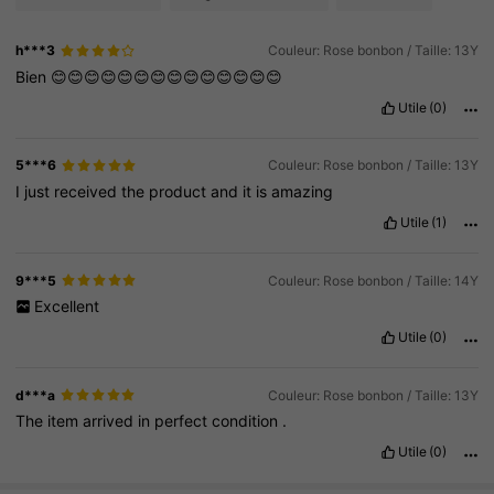
h***3
Couleur: Rose bonbon / Taille: 13Y
Bien
😊😊😊😊😊😊😊😊😊😊😊😊😊😊
Utile
(0)
5***6
Couleur: Rose bonbon / Taille: 13Y
I
just
received
the
product
and
it
is
amazing
Utile
(1)
9***5
Couleur: Rose bonbon / Taille: 14Y
Excellent
Utile
(0)
d***a
Couleur: Rose bonbon / Taille: 13Y
The
item
arrived
in
perfect
condition
.
Utile
(0)