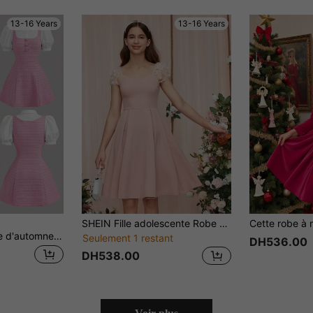
13-16 Years
13-16 Years
SHEIN Fille adolescente Robe applique en tulle manches bouffantes à plis
SHEIN Girlism Robe d'automne en tweed à carreaux roses élégante avec patchwork et manches courtes pour adolescentes, robe d'école preppy pour la remise des diplômes d'été, style pour fête d'anniversaire, bal de promo
Seulement 1 restant
DH536.00
DH538.00