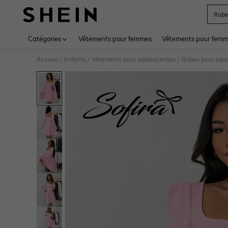
Rob
Use up 
Catégories
Vêtements pour femmes
Vêtements pour femme
Accueil
Enfants
Vêtements pour adolescentes
Robes pour ado
/
/
/