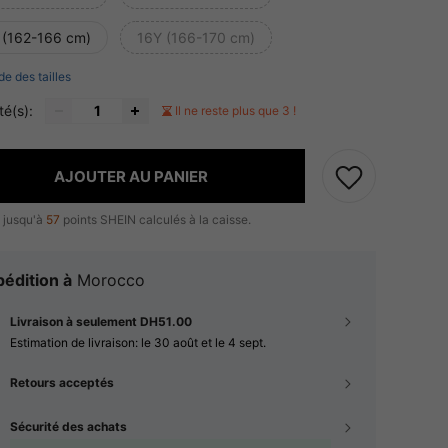
 (162-166 cm)
16Y (166-170 cm)
de des tailles
té(s):
Il ne reste plus que 3 !
AJOUTER AU PANIER
 jusqu'à
57
points SHEIN calculés à la caisse.
édition à
Morocco
Livraison à seulement DH51.00
Estimation de livraison:
le 30 août et le 4 sept.
Retours acceptés
Sécurité des achats