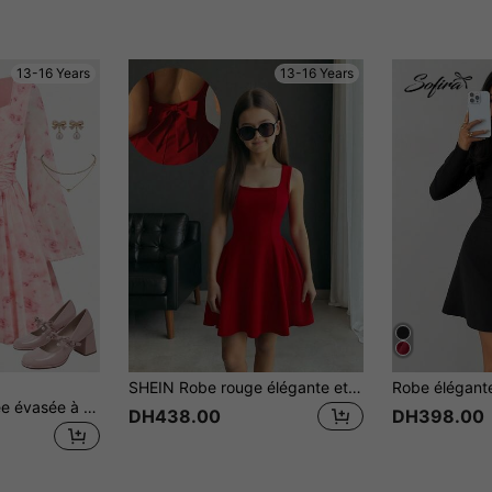
13-16 Years
13-16 Years
SHEIN Robe rouge élégante et mignonne pour adolescente avec encolure carrée, coupe évasée et grand nœud dans le dos
Girlism Robe ajustée évasée à manches évasées avec col carré, motif floral français mignon tricoté. Robe de fée élégante, robe de princesse, imprimé rose, robe d'anniversaire, printemps/automne pour adolescentes
DH438.00
DH398.00