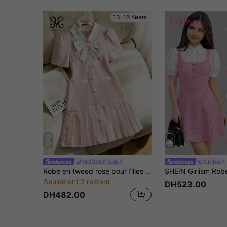
13-16 Years
MODELY Kids
Girlism
Robe en tweed rose pour filles d'été, robe élégante avec col blanc et manches bouffantes avec nœud, décoration de boutons de perle, ourlet plissé, parfaite pour les fêtes, la remise des diplômes et le port quotidien, vêtements de cérémonie chics pour enfants
Seulement 2 restant
DH523.00
DH482.00