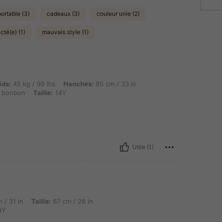
ortable (3)
cadeaux (3)
couleur unie (2)
cté(e) (1)
mauvais style (1)
kg / 99 lbs, Hanches: 85 cm / 33 in, Taille: 58 cm / 23 in, Buste: 85 cm / 33 in, Coule
ids:
45 kg / 99 lbs
Hanches:
85 cm / 33 in
 bonbon
Taille:
14Y
Utile (1)
Taille: 67 cm / 26 in, Hanches: 84 cm / 33 in, Couleur: Rose bonbon, Taille: 14Y
 / 31 in
Taille:
67 cm / 26 in
4Y