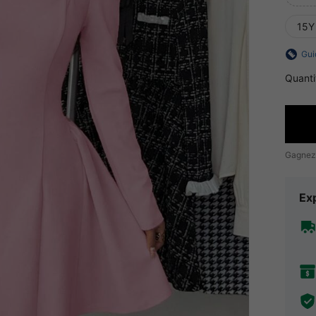
15Y
Gui
Quanti
Gagnez
Exp