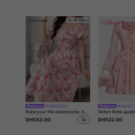
13-16 Years
DRMZ Kids
Girlism
Robe pour fille adolescente, décontractée, polyvalente, confortable, ajustée, élégante, avec manches bouffantes, dos froncé, imprimé floral délicat, rose, douce et confortable, convient pour les rassemblements, les fêtes, les pique-niques, les anniversaires, robe de banquet de référence KIDS
DH543.00
DH522.00