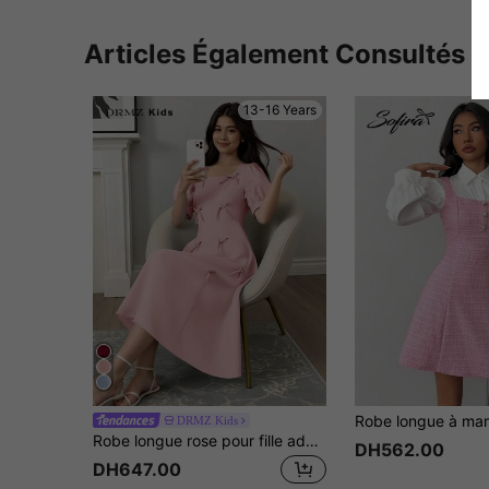
Articles Également Consultés
13-16 Years
DRMZ Kids
Robe longue rose pour fille adolescente, printemps/été, élégante et minimaliste, style quotidien chic, col carré, manches bouffantes, nœud, coupe trapèze, tenue assortie maman et moi pour enfants
DH562.00
DH647.00