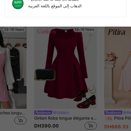
الذهاب إلى الموقع باللغة العربية
13-16 Years
13-16 Years
Robe longue à manches longues élégante en patchwork à carreaux 2-en-1 pour adolescentes, convenant à des tenues élégantes, la rentrée scolaire, les anniversaires, les soirées, les représentations, les mariages, les baptêmes, les cérémonies d'ouverture, l'école, les voyages, Halloween, les bals de promo, les concerts
Girlism
Pit
Girlism Robe longue élégante et décontractée avec encolure carrée et taille cintrée, convient pour les adolescentes, l'automne/l'hiver, les fêtes et les sorties
Pitira Pitira Robe de soirée élégante pour ad
-1%
DH390.00
DH668.53