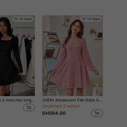
13-16 Years
13-16 Years
5
Robe élégante à manches longues et col carré pour adolescentes, noire
SHEIN Adolescent Fille Robe À Encolure De Cœur À Ruchés Manches Bouffantes
Seulement 2 restant
DH594.00