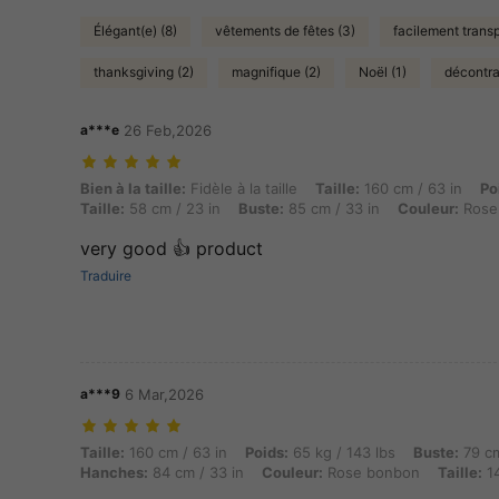
Élégant(e) (8)
vêtements de fêtes (3)
facilement transp
thanksgiving (2)
magnifique (2)
Noël (1)
décontra
a***e
26 Feb,2026
Bien à la taille: Fidèle à la taille, Taille: 160 cm / 63 in, Poids: 45 
Bien à la taille:
Fidèle à la taille
Taille:
160 cm / 63 in
Po
Taille:
58 cm / 23 in
Buste:
85 cm / 33 in
Couleur:
Rose
very good 👍 product
Traduire
a***9
6 Mar,2026
Taille: 160 cm / 63 in, Poids: 65 kg / 143 lbs, Buste: 79 cm / 31 in, 
Taille:
160 cm / 63 in
Poids:
65 kg / 143 lbs
Buste:
79 cm
Hanches:
84 cm / 33 in
Couleur:
Rose bonbon
Taille:
1