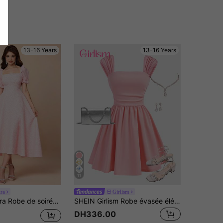
13-16 Years
13-16 Years
11
ira
Girlism
olescentes, col carré rose, manches bouffantes en maille à volants, jacquard floral
SHEIN Girlism Robe évasée élégante de couleur unie avec épaules et buste froncés pour adolescentes
DH336.00