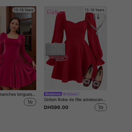
13-16 Years
13-16 Years
Cette robe à manches longues est classique et confortable pour les adolescentes, avec des manches bouffantes, un décolleté carré et une robe mi-longue. Convient pour le port quotidien ou comme robe de soirée pour un Noël.
Girlism
Girlism Robe de fille adolescente à taille marquée, col en cœur et coupe évasée, couleur unie
DH596.00