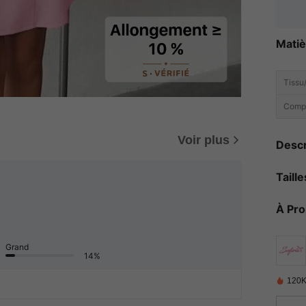
Matiè
Tissu/
Compo
Voir plus
Descr
Taill
À Pr
Grand
14%
120K