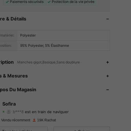
Paiements sécurisés
Protection de la vie privée
re & Détails
matériel:
Polyester
sition:
95% Polyester, 5% Élasthanne
iption
Manches gigot,Basique,Sans doublure
4.86
219
19K
es & Mesures
4.86
219
19K
opos Du Magasin
4.86
219
19K
Sofira
b***8
est en train de naviguer
4.86
219
19K
Evaluation
Articles
Suiveurs
 Vendu récemment
19K Rachat
4.86
219
19K