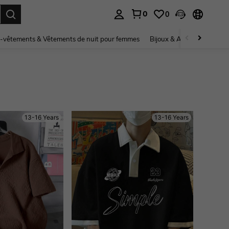
0
0
ouver. Press Enter to select.
-vêtements & Vêtements de nuit pour femmes
Bijoux & Accessoires pou
13-16 Years
13-16 Years