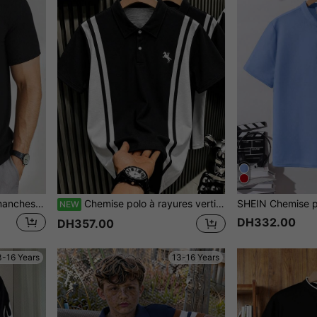
SHEIN Polo à demi-zip à manches courtes décontracté pour adolescent, style streetwear sportif punk rock scolaire, adapté pour le printemps/été, noir
Chemise polo à rayures verticales noir & blanc pour adolescents, coupe slim, flatteur, broderie de petit cheval, col rabattu, manches courtes
NEW
DH332.00
DH357.00
3-16 Years
13-16 Years