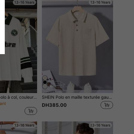
13-16 Years
13-16 Years
SHEIN Chemise polo à col, couleur unie confortable avec imprimé texte universitaire de contraste, style jeune urbain. Convient pour le trajet, l'école, le quotidien, les vacances, les sports, le printemps et l'été
SHEIN Polo en maille texturée gaufre de couleur unie pour adolescents garçons, décontracté et confortable, adapté pour le printemps et l'été
ant
DH385.00
13-16 Years
13-16 Years