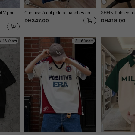
Polo à manches courtes col V pour adolescents, style sport décontracté, design col V classique, tissu confortable, disponible en plusieurs couleurs
Chemise à col polo à manches courtes avec imprimé de lettres à rayures, coupe ample et décontractée, style américain preppy pour les adolescents garçons
DH347.00
DH419.00
3-16 Years
13-16 Years