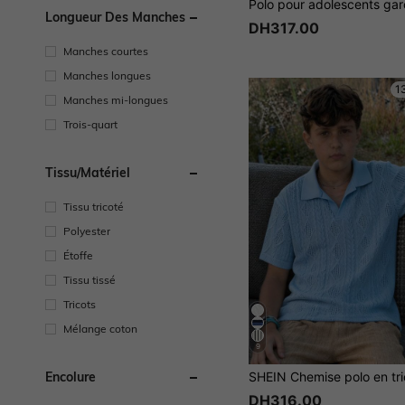
Longueur Des Manches
DH317.00
Manches courtes
Manches longues
1
Manches mi-longues
Trois-quart
Tissu/matériel
Tissu tricoté
Polyester
Étoffe
Tissu tissé
Tricots
Mélange coton
9
Encolure
DH316.00