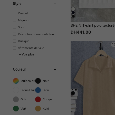
Style
Casual
Mignon
Sport
DH441.00
Décontracté au quotidien
Basique
1
Vêtements de ville
Voir plus
Couleur
Multicolore
Noir
Blanc/Blanche
Bleu
Gris
Rouge
Vert
Kaki