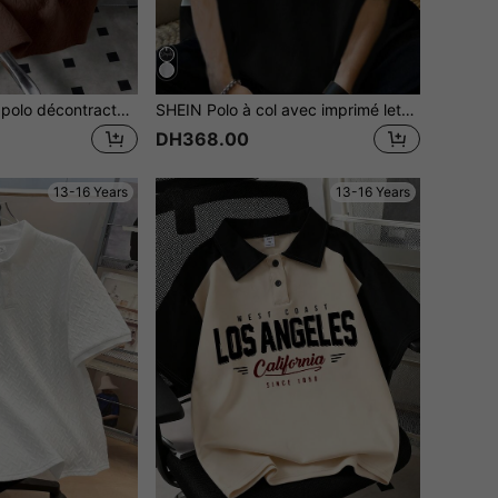
1 pièce Nouveau polo décontracté ample pour l'été, couleur kaki clair, texturé, col classique, pour les trajets quotidiens, à la mode, respirant, indispensable mode pour l'été
SHEIN Polo à col avec imprimé lettre d'école et blocs de couleurs pour adolescents garçons, noir, streetwear d'été, plage, rentrée scolaire, décontracté, collégial, confortable, mode, doux pour adolescents garçons
DH368.00
13-16 Years
13-16 Years