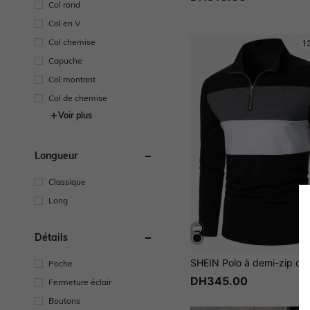
Col rond
Col en V
Col chemise
1
Capuche
Col montant
Col de chemise
Voir plus
Longueur
Classique
Long
Détails
Poche
DH345.00
Fermeture éclair
Boutons