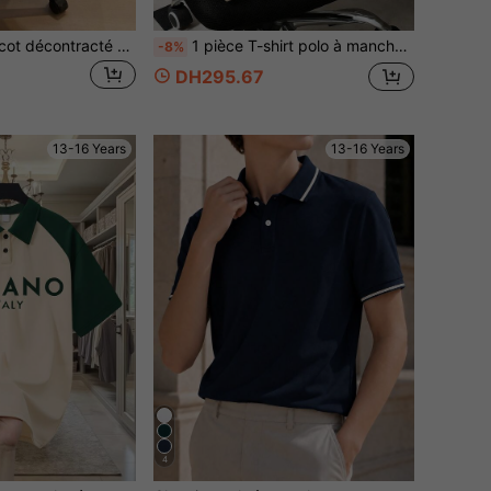
SHEIN Polo en tricot décontracté à col côtelé, à demi-zip, pour adolescent/garçon adolescent. Texture confortable, convient pour l'école, le jardin, la plage, l'anniversaire, le printemps/été/automne/hiver
1 pièce T-shirt polo à manches courtes avec imprimé de monument de ville, coupe ample et décontractée, parfait pour les adolescents garçons, cadeau d'été idéal pour l'école et les activités extérieures, printemps/été
-8%
DH295.67
13-16 Years
13-16 Years
4