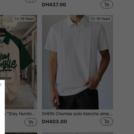
DH437.00
13-16 Years
13-16 Years
s et col rond, tissu doux et confortable, convient pour la rentrée scolaire et le port quotidien en été
SHEIN Chemise polo blanche simple avec détails plissés pour garçons adolescents, décontractée, collégiale, confortable, polyvalente, en tissu doux, convenant pour le port quotidien, l'école, les sorties, la rentrée scolaire, les occasions formelles, les fêtes
DH403.00