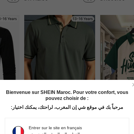
3-16 Years
13-16 Years
Bienvenue sur SHEIN Maroc. Pour votre confort, vous
pouvez choisir de :
مرحباً بك في موقع شي إن المغرب، لراحتك، يمكنك اختيار:
SHEIN Polo à demi-zip color block pour adolescent, chic pour l'automne/hiver
SHEIN Polo décontracté pour adolescents garçons, col polo, couleur contrastée, vert militaire. Style élégant, simple et polyvalent. Mignon, doux et confortable pour le port quotidien, l'école, les voyages, les sports, les vacances à la plage.
Polo graphique "Stay Humble" pour adolescents garçons, T-shirt à manches courte
-1%
DH321.00
DH240.28
Entrer sur le site en français