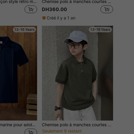
Chemise polo garçon style rétro motif Milan Italie, t-shirt col polo manches raglan ample, tissu doux et confortable, convient pour l'école et les tenues décontractées en été
Chemise polo à manches courtes avec col contrastant rayé bleu marine classique pour les adolescents garçons, convient pour l'école, les rassemblements et le port quotidien
DH360.00
Créé il y a 1 an
13-16 Years
13-16 Years
SHEIN Polo bleu marine pour adolescent, coupe simple et élégante, style décontracté et universitaire, confortable, à la mode et polyvalent. Tissu doux, idéal au quotidien, à l'école, en sortie, pour la rentrée scolaire, les vacances, les fêtes, les vacances d'été à la plage et pour le printemps/été.
Chemise polo à manches courtes minimaliste de couleur unie pour adolescents garçons
Seulement 9 restant