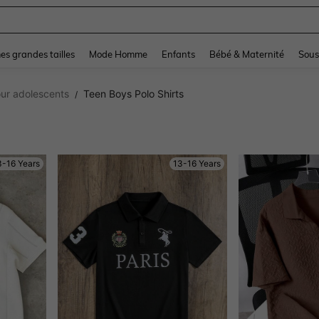
and down arrow keys to navigate search Dernière recherche and Rechercher et Tr
s grandes tailles
Mode Homme
Enfants
Bébé & Maternité
Sous
ur adolescents
Teen Boys Polo Shirts
/
3-16 Years
13-16 Years