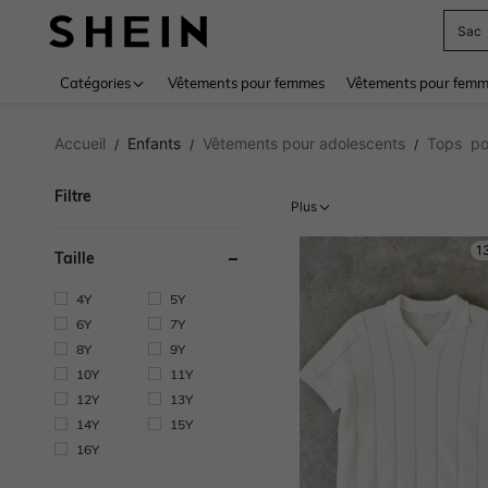
Sac
Use up 
Catégories
Vêtements pour femmes
Vêtements pour femme
Accueil
Enfants
Vêtements pour adolescents
Tops po
/
/
/
Filtre
Plus
1
Taille
4Y
5Y
6Y
7Y
8Y
9Y
10Y
11Y
12Y
13Y
14Y
15Y
16Y