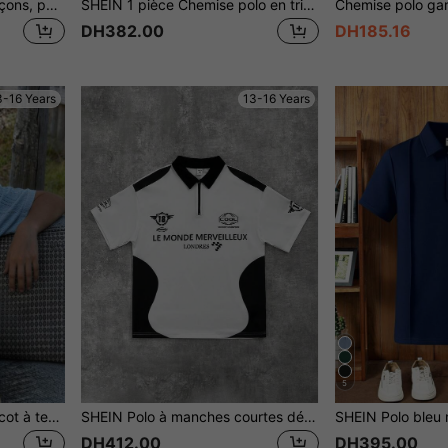
Polo pour adolescents garçons, polo décontracté à manches courtes avec imprimé lettres, col, imprimé "Los Angeles", convient pour le style décontracté, la rentrée scolaire, le style universitaire
SHEIN 1 pièce Chemise polo en tricot à imprimé numérique ample et décontractée au style américain rétro, confortable pour les adolescents. Meilleur choix pour le printemps et la rentrée des classes
DH382.00
DH185.16
3-16 Years
13-16 Years
5
SHEIN Chemise polo en tricot à texture de gaufre de couleur unie pour adolescents garçons, décontractée et confortable, convient pour le printemps et l'été
SHEIN Polo à manches courtes décontracté pour adolescents garçons, bicolore noir et blanc, imprimé voiture de course en anglais, mode sportive et urbaine, punk rock, uniforme scolaire, convient pour les occasions de printemps et d'été, les fêtes, les festivals
DH412.00
DH395.00