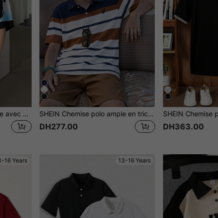
Chemise polo décontractée avec col rabattu et impression de numéros pour adolescents
SHEIN Chemise polo ample en tricot rayée & à blocs de couleurs décontractée pour adolescents garçons,Adolescent garçon
DH277.00
DH363.00
3-16 Years
13-16 Years