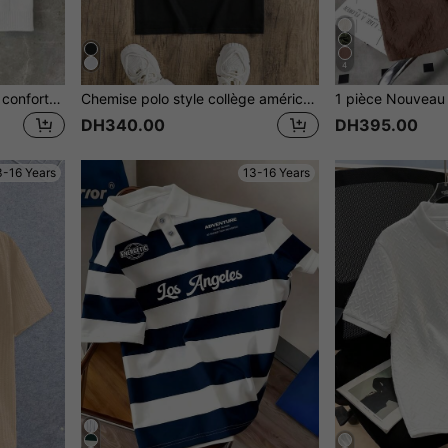
4
SHEIN T-shirt polo texturé confortable au col rabattu, style de rue décontracté pour adolescents. Polyvalent pour les déplacements, l'école, le quotidien, les vacances, les sports. Adapté pour le printemps/l'été
Chemise polo style collège américain décontracté avec imprimé lettres pour adolescents garçons
DH340.00
DH395.00
3-16 Years
13-16 Years