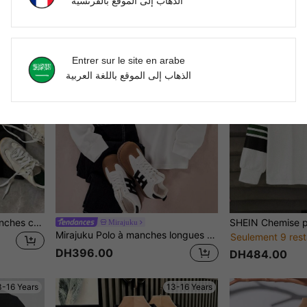
الذهاب إلى الموقع بالفرنسية
3-16 Years
13-16 Years
Entrer sur le site en arabe
الذهاب إلى الموقع باللغة العربية
SHEIN Polo en maille à manches courtes texturé, style décontracté de rue polyvalent et confortable pour adolescents garçons, convient pour les trajets, l'école, le quotidien décontracté, les vacances, les voyages, les sports, les saisons printemps et été
Mirajuku
Mirajuku Polo à manches longues décontracté et sport pour ado, patchwork chic pour l'automne/hiver
Seulement 9 rest
DH396.00
DH484.00
3-16 Years
13-16 Years