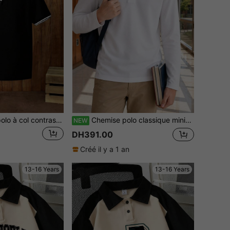
SHEIN Chemise polo à col contrasté noire pour adolescents, décontractée, confortable, , polyvalente, en tissu doux, convenant pour le port quotidien, l'école, les sorties, les activités extérieures
Chemise polo classique minimaliste blanche pure à manches longues avec col, unisexe pour adolescents, convient pour la rentrée scolaire, le port quotidien décontracté, s'accorde avec divers vêtements d'extérieur
NEW
DH391.00
Créé il y a 1 an
13-16 Years
13-16 Years