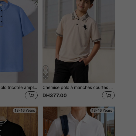
SHEIN Chemise polo tricotée ample à rayures et colorblocking pour adolescents garçons
Chemise polo à manches courtes polyvalente et décontractée pour usage quotidien avec imprimé chevalier pour adolescent
DH377.00
13-16 Years
13-16 Years