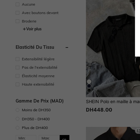
1
Aucune
Avec boutons devant
Broderie
Voir plus
Élasticité Du Tissu
Extensibilité légère
Pas de l'extensibilité
Élasticité moyenne
Haute extensibilité
Gamme De Prix (MAD)
DH448.00
Moins de DH350
DH350 - DH400
Plus de DH400
1
Min:
Max: