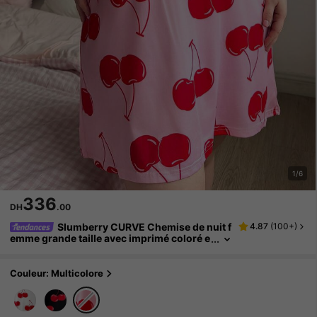
1/6
336
DH
.00
Slumberry CURVE Chemise de nuit f
4.87
(
100+
)
emme grande taille avec imprimé coloré e
t vibrant en forme de cerise
Couleur: Multicolore