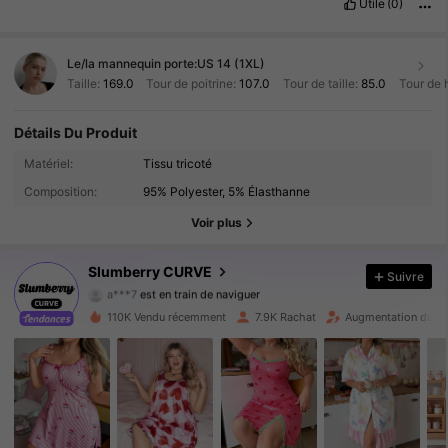
Utile
(0)
Le/la mannequin porte:
US 14 (1XL)
Taille:
169.0
Tour de poitrine:
107.0
Tour de taille:
85.0
Tour de 
Détails Du Produit
10K Suiveurs
4.85
Matériel:
Tissu tricoté
Composition:
95% Polyester, 5% Élasthanne
10K Suiveurs
4.85
Voir plus
10K Suiveurs
4.85
Slumberry CURVE
Suivre
a***7
est en train de naviguer
10K Suiveurs
4.85
110K Vendu récemment
7.9K Rachat
Augmentation du no
10K Suiveurs
4.85
10K Suiveurs
4.85
10K Suiveurs
4.85