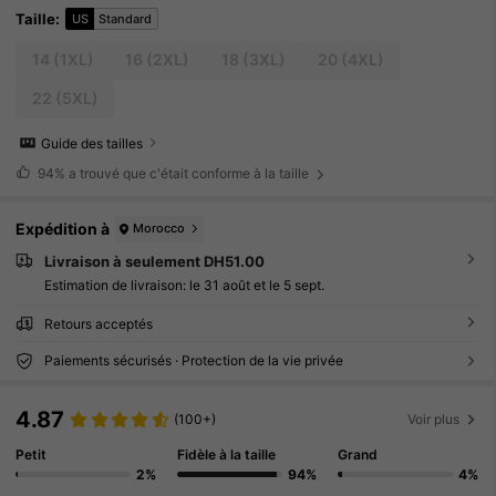
Taille
:
US
Standard
14
(1XL)
16
(2XL)
18
(3XL)
20
(4XL)
22
(5XL)
Guide des tailles
94%
a trouvé que c'était conforme à la taille
Expédition à
Morocco
Livraison à seulement DH51.00
Estimation de livraison:
le 31 août et le 5 sept.
Retours acceptés
Paiements sécurisés · Protection de la vie privée
4.87
(100+)
Voir plus
Petit
Fidèle à la taille
Grand
2%
94%
4%