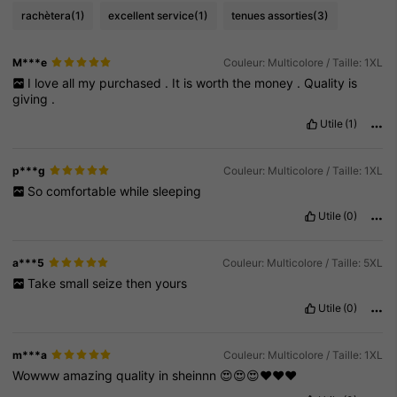
rachètera
(1)
excellent service
(1)
tenues assorties
(3)
M***e
Couleur: Multicolore / Taille: 1XL
I
love
all
my
purchased
.
It
is
worth
the
money
.
Quality
is
giving
.
Utile
(1)
p***g
Couleur: Multicolore / Taille: 1XL
So
comfortable
while
sleeping
Utile
(0)
a***5
Couleur: Multicolore / Taille: 5XL
Take
small
seize
then
yours
Utile
(0)
m***a
Couleur: Multicolore / Taille: 1XL
Wowww
amazing
quality
in
sheinnn
😍😍😍❤️❤️❤️