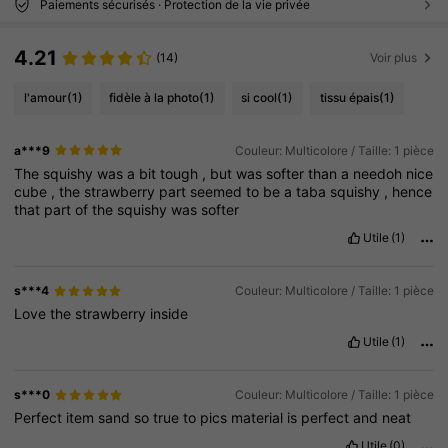
Paiements sécurisés · Protection de la vie privée
4.21
(14)
Voir plus
l'amour
(1)
fidèle à la photo
(1)
si cool
(1)
tissu épais
(1)
a***9
Couleur: Multicolore / Taille: 1 pièce
The
squishy
was
a
bit
tough
,
but
was
softer
than
a
needoh
nice
cube
,
the
strawberry
part
seemed
to
be
a
taba
squishy
,
hence
that
part
of
the
squishy
was
softer
Utile
(1)
s***4
Couleur: Multicolore / Taille: 1 pièce
Love
the
strawberry
inside
Utile
(1)
s***0
Couleur: Multicolore / Taille: 1 pièce
Perfect
item
sand
so
true
to
pics
material
is
perfect
and
neat
Utile
(0)