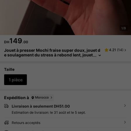
1/9
149
DH
.00
Jouet à presser Mochi fraise super doux, jouet d
4.21
(
14
)
e soulagement du stress à rebond lent, jouet
squishy en silicone mignon, jouet sensoriel
anti-anxiété pour enfants et adultes, jouet de dé
compression de bureau, cadeau et faveur de fête
Taille
(sac d'emballage aléatoire)
1 pièce
Expédition à
Morocco
Livraison à seulement DH51.00
Estimation de livraison:
le 31 août et le 5 sept.
Retours acceptés