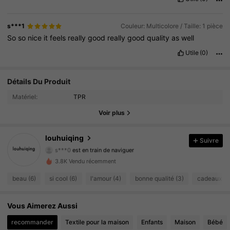
s***1
Couleur: Multicolore / Taille: 1 pièce
So
so
nice
it
feels
really
good
really
good
quality
as
well
Utile
(0)
16 Suiveurs
4.56
Détails Du Produit
Matériel:
TPR
16 Suiveurs
4.56
Voir plus
16 Suiveurs
4.56
louhuiqing
Suivre
s***0
est en train de naviguer
16 Suiveurs
4.56
3.8K Vendu récemment
16 Suiveurs
4.56
beau (6)
si cool (6)
l'amour (4)
bonne qualité (3)
cadeaux (2
16 Suiveurs
4.56
Vous Aimerez Aussi
16 Suiveurs
4.56
recommander
Textile pour la maison
Enfants
Maison
Bébé