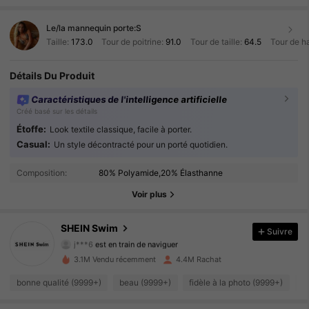
Le/la mannequin porte:
S
Taille:
173.0
Tour de poitrine:
91.0
Tour de taille:
64.5
Tour de h
Détails Du Produit
Caractéristiques de l'intelligence artificielle
Créé basé sur les détails
Étoffe:
Look textile classique, facile à porter.
Casual:
Un style décontracté pour un porté quotidien.
414K Suiveurs
4.93
Composition:
80% Polyamide,20% Élasthanne
414K Suiveurs
4.93
Voir plus
414K Suiveurs
4.93
SHEIN Swim
Suivre
j***6
est en train de naviguer
414K Suiveurs
4.93
3.1M Vendu récemment
4.4M Rachat
414K Suiveurs
bonne qualité (9999+)
beau (9999+)
fidèle à la photo (9999+)
d
4.93