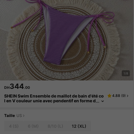
1/8
344
DH
.00
SHEIN Swim Ensemble de maillot de bain d'été co
4.88
(
9
)
l en V couleur unie avec pendentif en forme d
e cloche, style décontracté pour femmes
Taille
US
4
(S)
6
(M)
8/10
(L)
12
(XL)