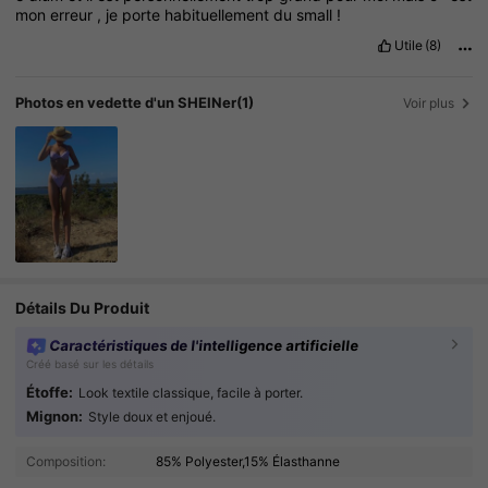
mon
erreur
,
je
porte
habituellement
du
small
!
Utile
(8)
Photos en vedette d'un SHEINer
(1)
Voir plus
Détails Du Produit
Caractéristiques de l'intelligence artificielle
Créé basé sur les détails
Étoffe:
Look textile classique, facile à porter.
Mignon:
Style doux et enjoué.
Composition:
85% Polyester,15% Élasthanne