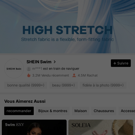
414K Suiveurs
4.93
414K Suiveurs
4.93
414K Suiveurs
4.93
SHEIN Swim
Suivre
m***1
est en train de naviguer
414K Suiveurs
4.93
3.2M Vendu récemment
4.5M Rachat
414K Suiveurs
4.93
bonne qualité (9999+)
beau (9999+)
fidèle à la photo (9999+)
d
414K Suiveurs
4.93
Vous Aimerez Aussi
recommander
Bijoux & montres
Maison
Chaussures
Accesso
414K Suiveurs
4.93
414K Suiveurs
4.93