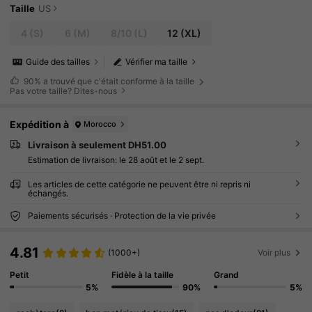
Taille
US
4
(S)
6
(M)
8/10
(L)
12
(XL)
Guide des tailles
Vérifier ma taille
90%
a trouvé que c'était conforme à la taille
Pas votre taille? Dites-nous
Expédition à
Morocco
Livraison à seulement DH51.00
Estimation de livraison:
le 28 août et le 2 sept.
Les articles de cette catégorie ne peuvent être ni repris ni
échangés.
Paiements sécurisés · Protection de la vie privée
4.81
(1000+)
Voir plus
Petit
Fidèle à la taille
Grand
5%
90%
5%