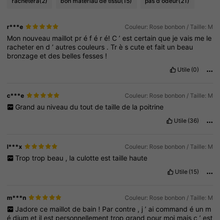
rachètera
(2)
bon matériau de tissu
(15)
pas d'odeur
(21)
r***e
Couleur: Rose bonbon / Taille: M
Mon
nouveau
maillot
pr
é
f
é
r
é!
C
’
est
certain
que
je
vais
me
le
racheter
en
d
’
autres
couleurs
.
Tr
è
s
cute
et
fait
un
beau
bronzage
et
des
belles
fesses
!
Utile
(0)
c***e
Couleur: Rose bonbon / Taille: M
Grand
au
niveau
du
tout
de
taille
de
la
poitrine
Utile
(36)
l***x
Couleur: Rose bonbon / Taille: M
Trop
trop
beau
,
la
culotte
est
taille
haute
Utile
(15)
m***n
Couleur: Rose bonbon / Taille: M
Jadore
ce
maillot
de
bain
!
Par
contre
,
j
’
ai
command
é
un
m
é
dium
et
il
est
personnellement
trop
grand
pour
moi
mais
c
’
est