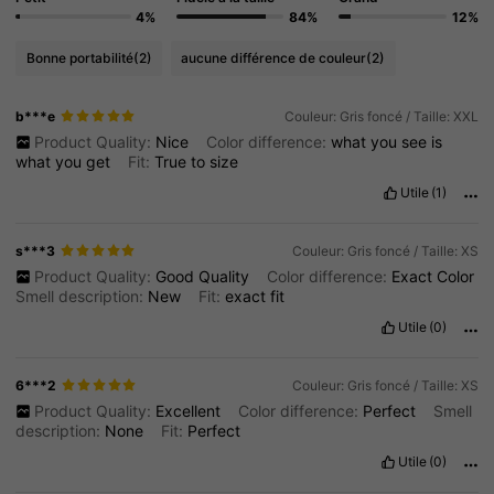
4%
84%
12%
Bonne portabilité
(2)
aucune différence de couleur
(2)
b***e
Couleur: Gris foncé / Taille: XXL
Product Quality:
Nice
Color difference:
what
you
see
is
what
you
get
Fit:
True
to
size
Utile
(1)
s***3
Couleur: Gris foncé / Taille: XS
Product Quality:
Good
Quality
Color difference:
Exact
Color
Smell description:
New
Fit:
exact
fit
Utile
(0)
6***2
Couleur: Gris foncé / Taille: XS
Product Quality:
Excellent
Color difference:
Perfect
Smell
description:
None
Fit:
Perfect
Utile
(0)