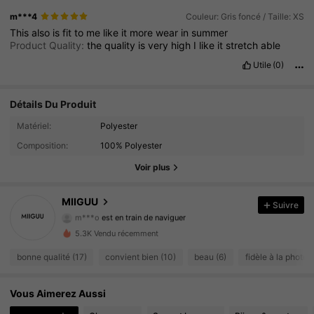
m***4
Couleur: Gris foncé / Taille: XS
This
also
is
fit
to
me
like
it
more
wear
in
summer
Product Quality:
the
quality
is
very
high
I
like
it
stretch
able
Utile
(0)
Détails Du Produit
Matériel:
Polyester
56 Suiveurs
4.70
Composition:
100% Polyester
56 Suiveurs
4.70
Voir plus
56 Suiveurs
4.70
MIIGUU
Suivre
m***o
est en train de naviguer
56 Suiveurs
4.70
5.3K Vendu récemment
bonne qualité (17)
convient bien (10)
beau (6)
fidèle à la photo (
56 Suiveurs
4.70
56 Suiveurs
Vous Aimerez Aussi
4.70