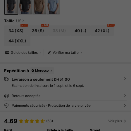
Taille
US
5 left
2 left
9 left
34
(XS)
36
(S)
38
(M)
40
(L)
42
(XL)
44
(XXL)
Guide des tailles
Vérifier ma taille
Expédition à
Morocco
Livraison à seulement DH51.00
Estimation de livraison:
le 1 sept. et le 6 sept.
Retours acceptés
Paiements sécurisés · Protection de la vie privée
4.69
(63)
Voir plus
Petit
Fidèle à la taille
Grand