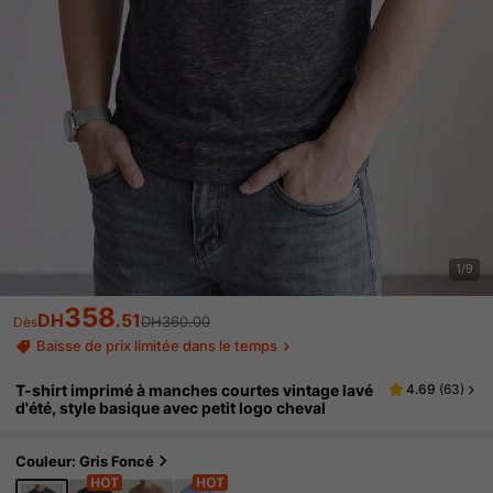
1/9
358
DH
.51
DH360.00
Dès
Baisse de prix limitée dans le temps
T-shirt imprimé à manches courtes vintage lavé
4.69
(
63
)
d'été, style basique avec petit logo cheval
Couleur: Gris Foncé