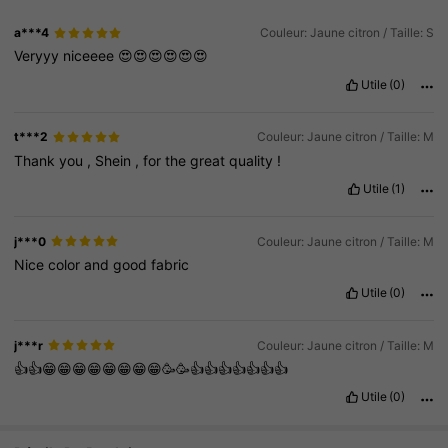
a***4
Couleur: Jaune citron / Taille: S
Veryyy
niceeee
😍😍😍😍😍😍
Utile
(0)
t***2
Couleur: Jaune citron / Taille: M
Thank
you
,
Shein
,
for
the
great
quality
!
Utile
(1)
j***0
Couleur: Jaune citron / Taille: M
Nice
color
and
good
fabric
Utile
(0)
j***r
Couleur: Jaune citron / Taille: M
👍👍😁😁😁😁😁😁😁😁🥳🥳👍👍👍👍👍👍👍
Utile
(0)