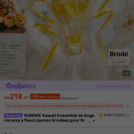
1/5
218
-13%
avec coupon
DH
.37
DH251.00
13% de réduction pour les commandes d’un montant supérieur à DH130.50+
ROMWE Kawaii Ensemble de linge
4.93
(
1000+
)
rie sexy à fleurs jaunes brodées pour fe
mmes, soutien-gorge transparent et cul
otte tanga, ambiance romantique et douce. S