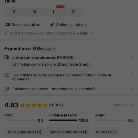
outien-gorge ultra-fin.
Taille
7 left
S
M
L
XL
Guide des tailles
Vérifier ma taille
100%
a trouvé que c'était conforme à la taille
Expédition à
Morocco
Livraison à seulement DH51.00
Estimation de livraison:
le 29 août et le 3 sept.
Les articles de cette catégorie ne peuvent être ni repris ni
échangés.
Paiements sécurisés · Protection de la vie privée
4.93
(1000+)
Voir plus
Petit
Fidèle à la taille
Grand
0%
100%
0%
Taille appropriée
(1)
Sangle confortable
(1)
business
(1)