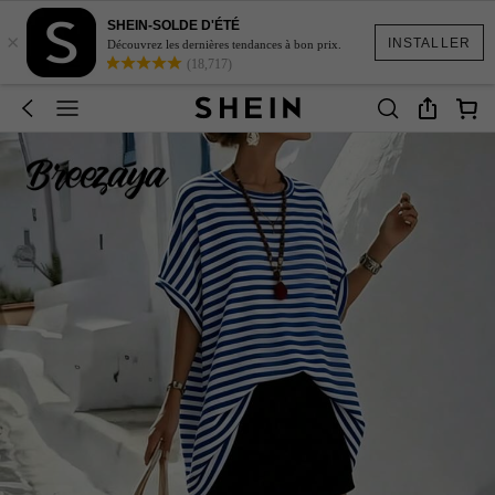
SHEIN-SOLDE D'ÉTÉ
×
INSTALLER
Découvrez les dernières tendances à bon prix.
(18,717)