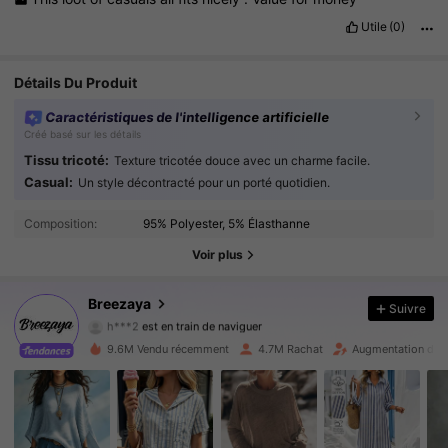
Utile
(0)
Détails Du Produit
Caractéristiques de l'intelligence artificielle
Créé basé sur les détails
Tissu tricoté:
Texture tricotée douce avec un charme facile.
Casual:
Un style décontracté pour un porté quotidien.
619K Suiveurs
4.86
Composition:
95% Polyester, 5% Élasthanne
619K Suiveurs
4.86
Voir plus
619K Suiveurs
4.86
Breezaya
Suivre
h***2
est en train de naviguer
619K Suiveurs
4.86
9.6M Vendu récemment
4.7M Rachat
Augmentation du n
619K Suiveurs
4.86
619K Suiveurs
4.86