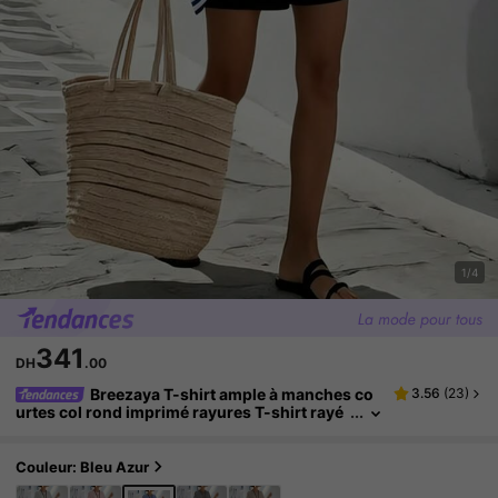
1/4
341
DH
.00
Breezaya T-shirt ample à manches co
3.56
(
23
)
urtes col rond imprimé rayures T-shirt rayé
T-shirt de plage Top de plage pour femmes
T-shirt pour femmes T-shirt rayé d'été
Couleur: Bleu Azur