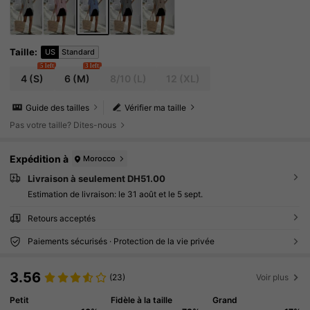
Taille
:
US
Standard
5 left
3 left
4
(S)
6
(M)
8/10
(L)
12
(XL)
Guide des tailles
Vérifier ma taille
Pas votre taille? Dites-nous
Expédition à
Morocco
Livraison à seulement DH51.00
Estimation de livraison:
le 31 août et le 5 sept.
Retours acceptés
Paiements sécurisés · Protection de la vie privée
3.56
(23)
Voir plus
Petit
Fidèle à la taille
Grand