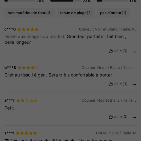
10%
73%
17%
bon matériau de tissu
(3)
tenue de plage
(2)
pas d'odeur
(1)
c***0
Couleur: Noir et Blanc / Taille: XL
Fidèle aux images du produit:
Grandeur
parfaite
,
fait
bien
,
belle
longeur
Utile
(0)
b***8
Couleur: Noir et Blanc / Taille: L
Gilet
au
tissu
l
é
ger
.
Sera
tr
è
s
confortable
à
porter
.
Utile
(0)
a***r
Couleur: Noir et Blanc / Taille: L
Petit
Utile
(0)
z***l
Couleur: Gris / Taille: M
This
loot
of
casuals
all
fits
nicely
.
Value
for
money