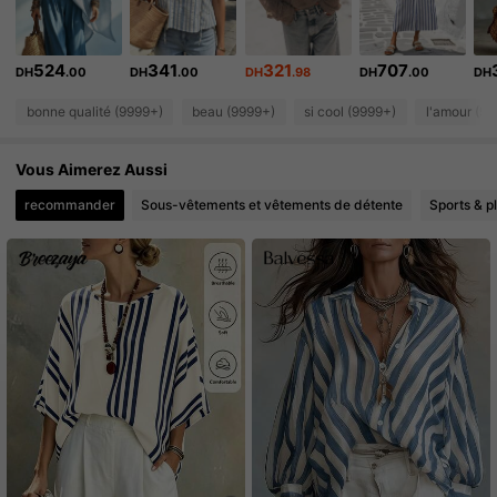
619K Suiveurs
4.86
524
341
321
707
DH
.00
DH
.00
DH
.98
DH
.00
DH
619K Suiveurs
4.86
bonne qualité (9999+)
beau (9999+)
si cool (9999+)
l'amour (9
619K Suiveurs
4.86
Vous Aimerez Aussi
619K Suiveurs
4.86
recommander
Sous-vêtements et vêtements de détente
Sports & pl
619K Suiveurs
4.86