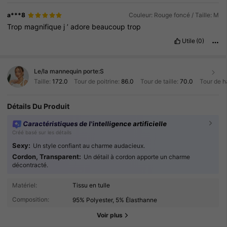
a***8
Couleur: Rouge foncé / Taille: M
Trop
magnifique
j
’
adore
beaucoup
trop
Utile
(0)
Le/la mannequin porte:
S
Taille:
172.0
Tour de poitrine:
86.0
Tour de taille:
70.0
Tour de h
Détails Du Produit
Caractéristiques de l'intelligence artificielle
Créé basé sur les détails
Sexy:
Un style confiant au charme audacieux.
Cordon, Transparent:
Un détail à cordon apporte un charme
décontracté.
872K Suiveurs
4.86
Matériel:
Tissu en tulle
Composition:
95% Polyester, 5% Élasthanne
872K Suiveurs
4.86
Voir plus