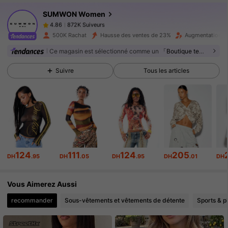
SUMWON Women
872K Suiveurs
4.86
l***u
payé
Il y a 1 jour
500K Rachat
Hausse des ventes de 23%
Augmentation du
Ce magasin est sélectionné comme un
「Boutique tendance」
872K Suiveurs
4.86
Suivre
Tous les articles
872K Suiveurs
4.86
872K Suiveurs
4.86
124
111
124
205
872K Suiveurs
4.86
DH
.95
DH
.05
DH
.95
DH
.01
DH
Vous Aimerez Aussi
872K Suiveurs
4.86
recommander
Sous-vêtements et vêtements de détente
Sports & pl
872K Suiveurs
4.86