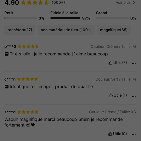
4.90
(1000+)
Voir plus
Petit
Fidèle à la taille
Grand
3%
97%
0%
rachètera
(17)
bon matériau de tissu
(100+)
magnifique
(65)
p***0
Couleur: Crème / Taille: M
Tr
è
s
jolie
,
je
le
recommande
j
’
aime
beaucoup
Utile
(7)
c***n
Couleur: Vert / Taille: M
Identique
à
l
'
image
,
produit
de
qualit
é
Utile
(1)
s***d
Couleur: Crème / Taille: XS
Waouh
magnifique
merci
beaucoup
Shein
je
recommande
fortement
😍❤️
Utile
(0)