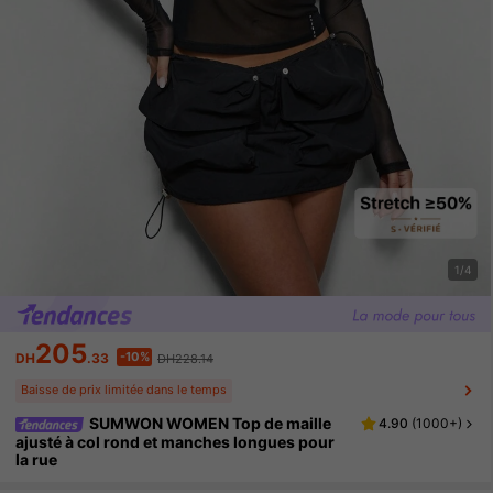
1/4
205
-10%
DH
.33
DH228.14
Baisse de prix limitée dans le temps
SUMWON WOMEN Top de maille
4.90
(
1000+
)
ajusté à col rond et manches longues pour
la rue