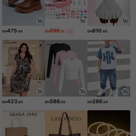
475
696
810
DH
.00
DH
.51
DH
.00
-2%
423
588
286
DH
.00
DH
.00
DH
.00