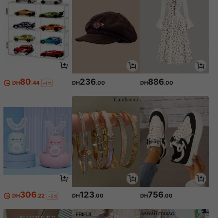
80
236
886
DH
.44
DH
.00
DH
.00
-1%
306
123
756
DH
.22
DH
.00
DH
.00
-2%