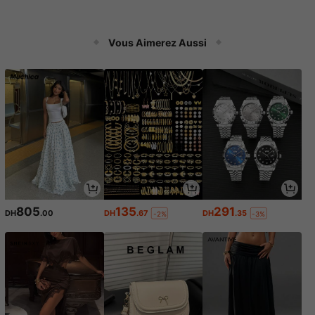
Vous Aimerez Aussi
805
135
291
DH
.00
DH
.67
DH
.35
-2%
-3%