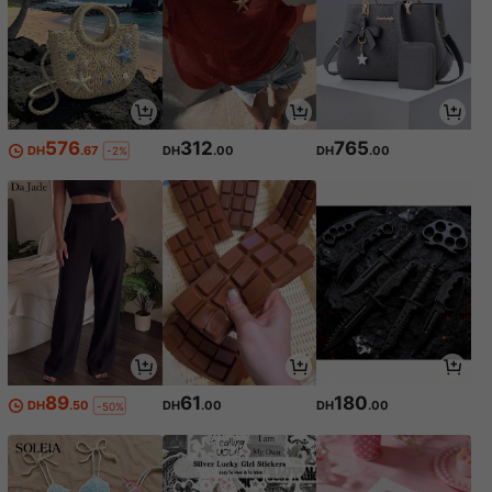
576
312
765
DH
.67
DH
.00
DH
.00
-2%
89
61
180
DH
.50
DH
.00
DH
.00
-50%