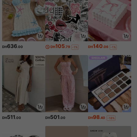
636
105
140
DH
.00
DH
.79
DH
.06
-1%
-1%
511
501
98
DH
.00
DH
.00
DH
.40
-18%