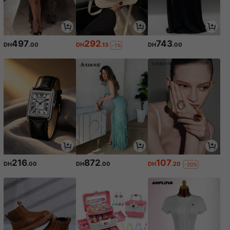
497
292
743
DH
.00
DH
.13
DH
.00
-1%
216
872
107
DH
.00
DH
.00
DH
.20
-20%