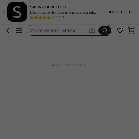
Robe Femme été
SHEIN-SOLDE D'ÉTÉ
×
Coque De Telephone Iphone 15
INSTALLER
Découvrez les dernières tendances à bon prix.
(18,717)
Maillot De Bain Femme
Squishy
Burkini Femme Hijab
Robe Femme été
Coque De Telephone Iphone 15
Aucun article trouvé.