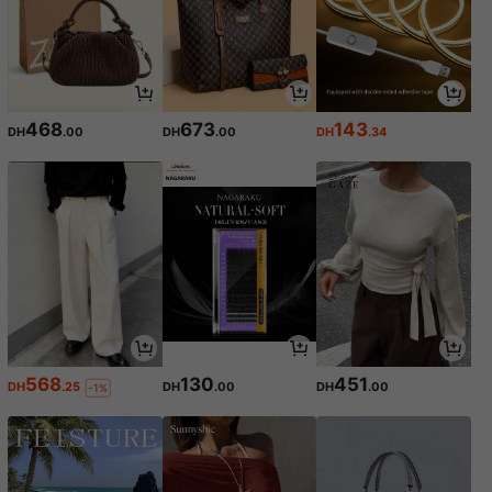
468
673
143
DH
.00
DH
.00
DH
.34
568
130
451
DH
.25
DH
.00
DH
.00
-1%