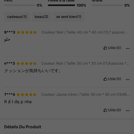
Petit
Fidèle à la taille
Grand
0%
100%
0%
cadeaux
(1)
beau
(2)
se sent bien
(1)
9***3
Couleur: Noir / Taille: 40 cm * 40 cm (15,7 pouces * 15,7 pouces)
حلو
Utile
(0)
n***3
Couleur: Noir / Taille: 30 cm * 30 cm (11,8 pouces * 11,8 pouces)
クッションが気持ちいいです。
Utile
(0)
T***õ
Couleur: Jaune citron / Taille: 50 cm * 50 cm (19,69 pouces * 19,69 pouces)
R
ấ
t
đẹ
p
nhe
Utile
(0)
Détails Du Produit