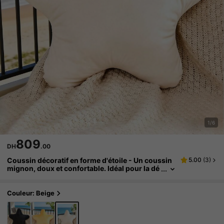
1/6
809
DH
.00
Coussin décoratif en forme d'étoile - Un coussin
5.00
(
3
)
mignon, doux et confortable. Idéal pour la dé
coration intérieure dans les maisons de plag
e, les chambres à coucher et les salons. Un excell
ent cadeau de printemps pour la famille et les ami
Couleur: Beige
s.