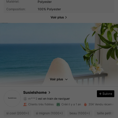
Matériel:
Polyester
Composition:
100% Polyester
Voir plus
2.1K Suiveurs
4.89
2.1K Suiveurs
4.89
Voir plus
2.1K Suiveurs
4.89
Susielshome
Suivre
m***3
est en train de naviguer
2.1K Suiveurs
4.89
Clients très fidèles
Créé il y a 1 an
35K Vendu récemmen
2.1K Suiveurs
4.89
si cool (2000+)
si mignon (1000+)
beau (1000+)
taille petit (1