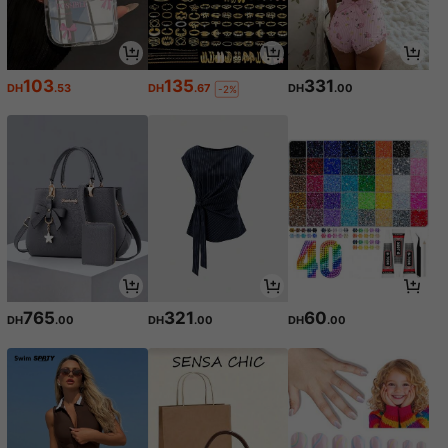
103
135
331
DH
.53
DH
.67
DH
.00
-2%
765
321
60
DH
.00
DH
.00
DH
.00