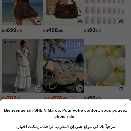
699
468
93
DH
.00
DH
.00
DH
.00
702
576
59
DH
.91
DH
.67
DH
.00
-2%
Bienvenue sur SHEIN Maroc. Pour votre confort, vous pouvez
choisir de :
مرحباً بك في موقع شي إن المغرب، لراحتك، يمكنك اختيار: