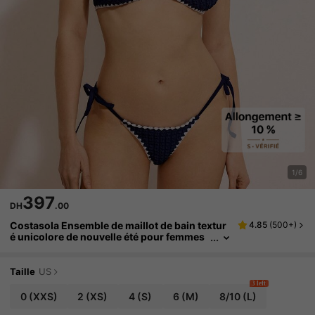
1/6
397
DH
.00
Costasola Ensemble de maillot de bain textur
4.85
(
500+
)
é unicolore de nouvelle été pour femmes
avec des bretelles spaghetti, un dos évas
é et un bas noué sur les côtés. Bikini pour vac
ances à la plage
Taille
US
3 left
0
(XXS)
2
(XS)
4
(S)
6
(M)
8/10
(L)