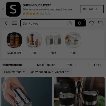
Salière
SHEIN-SOLDE D'ÉTÉ
×
Saliere Et Poivrière
INSTALLER
Découvrez les dernières tendances à bon prix.
(18,717)
Sel Poivre
Saliere Poivrière
Camping
Salière
Saliere Et Poivrière
Multicolore
Non
Non
Non
Recommended
Most Popular
Price
Filtre
Tissu/matériel
convient au lave-vaisselle