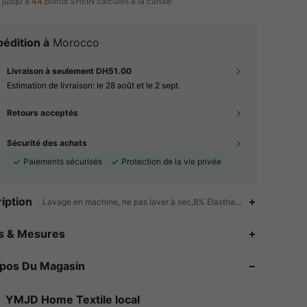
 jusqu'à
44
points SHEIN calculés à la caisse.
édition à
Morocco
Livraison à seulement DH51.00
Estimation de livraison:
le 28 août et le 2 sept.
Retours acceptés
Sécurité des achats
Paiements sécurisés
Protection de la vie privée
iption
Lavage en machine, ne pas laver à sec,8% Élasthanne,92% Polyester
4.54
19
21
es & Mesures
4.54
19
21
opos Du Magasin
4.54
19
21
YMJD Home Textile local