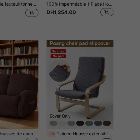
nception élastique fendue antidérapante avec coussin amovible, protecteur de meuble résistant aux plis et lavable
100% Imperméable 1 Place Housse de Fauteuil Inclinable Extensible Housse de Canapé Inclinable pour Canapé Inclinable Fauteuil Relaxant Housses de Meubles
DH1,254.00
1/2/3 places Housses de canapé inclinable Housses de canapé inclinable en jacquard extensible pour canapé inclinable, fauteuil relax, housses de meubles, 4 pièces/6 pièces/8 pièces
1 pièce Housse extensible pour fauteuil à bascule, housse de canapé décontractée pour la détente, convient pour le salon toute l'année, adaptée aux animaux de compagnie
-1%