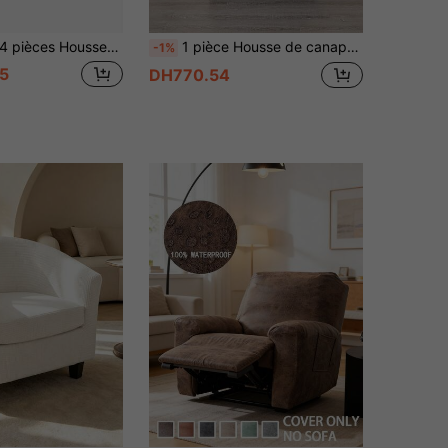
pièces Housses de canapé relax extensibles, housses de canapé 1/2/3 places molles, housses de canapé relax élastiques, housses de canapé relax 1 place, housses de canapé élastiques
1 pièce Housse de canapé club jacquard, housse de chaise longue de baignoire de couleur unie élastique, housse de fauteuil, convient pour le bar, l'hôtel
-1%
5
DH770.54