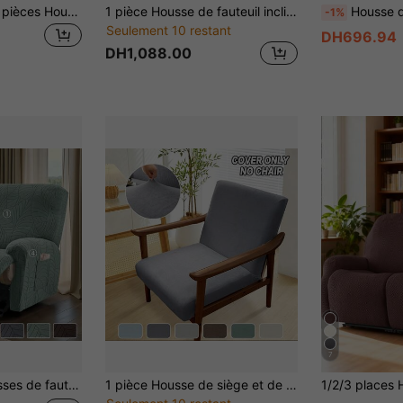
1 pièce/2 pièces/3 pièces Housse de canapé en velours de lait épais, élastique, imperméable, anti-poussière, résistante à l'usure et aux taches, motif patte de chat, style américain, antidérapante, convient pour le salon, la chambre et d'autres scènes multiples
1 pièce Housse de fauteuil inclinable imperméable avec poche, housse de fauteuil inclinable simple, housse de canapé relax Lazyboy
Housse de fauteuil tonneau adaptée aux animaux de compagnie, co
-1%
Seulement 10 restant
DH696.94
DH1,088.00
7
olore de couleur unie, housses de canapé inclinable décontractées pour toutes les saisons
1 pièce Housse de siège et de canapé jacquard, housse de canapé élastique, amovible et lavable, décoration d'intérieur