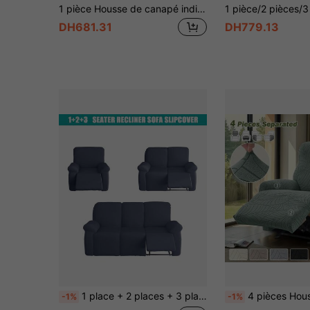
1 pièce Housse de canapé individuel petit en forme de T élastique à motif abstrait à carreaux, décoration de maison, housse de canapé toutes saisons, ensemble complet de housse de canapé, housse anti-poussière, convient pour la chambre et le bureau, parfait pour une utilisation à Noël
DH681.31
DH779.13
1 place + 2 places + 3 places Ensemble de canapés de massage en soie de lait élastique, décoration d'intérieur minimaliste moderne pour la chambre, le salon, la salle à manger, convient aux animaux de compagnie
4 pièces Housses de fauteuil en jacquard, housses de canapé inclinable amovibles, housses de canapé unic
-1%
-1%