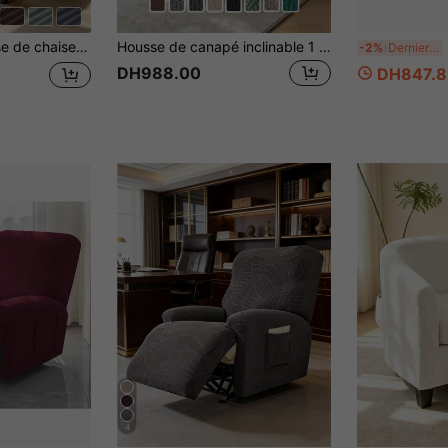
usse de fauteuil inclinable simple, protecteur de fauteuil pour le salon
Housse de canapé inclinable 1 place, ensemble de 4 pièces, housse de fauteuil inclinable, housse de protection pour fauteuil inclinable, protecteur de meubles
4 
-2%
Derniers 2 jours
DH988.00
DH847.8
4