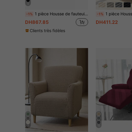
6
1 pièce Housse de fauteuil inclinable matelassée, housse de fauteuil de couleur unie, housse de canapé universelle antidérapante anti-rayures pour chat
1 pièce Housse de chaise longue extensible, housse de coussin de chaise jacquard, ho
-1%
-1%
DH867.85
DH411.22
Clients très fidèles
7
10