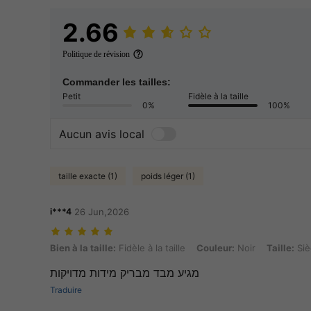
2.66
Politique de révision
Commander les tailles:
Petit
Fidèle à la taille
0%
100%
Aucun avis local
taille exacte (1)
poids léger (1)
i***4
26 Jun,2026
Bien à la taille: Fidèle à la taille, Couleur: Noir, Taille: Siège unique
Bien à la taille:
Fidèle à la taille
Couleur:
Noir
Taille:
Siè
מגיע מבד מבריק מידות מדויקות
Traduire