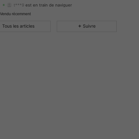
t***9
est en train de naviguer
4.54
19
21
Evaluation
Articles
Suiveurs
 Vendu récemment
4.54
19
21
Tous les articles
Suivre
4.54
19
21
4.54
19
21
4.54
19
21
4.54
19
21
4.54
19
21