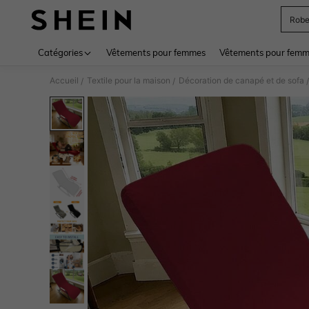
Rob
Use up 
Catégories
Vêtements pour femmes
Vêtements pour femme
Accueil
Textile pour la maison
Décoration de canapé et de sofa
/
/
/