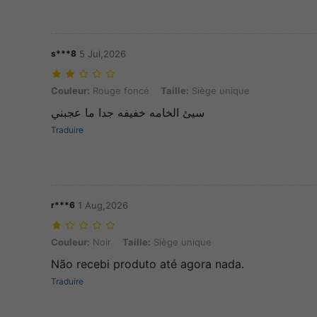
s***8
5 Jul,2026
Couleur: Rouge foncé, Taille: Siège unique
Couleur:
Rouge foncé
Taille:
Siège unique
سيئ الخامه خفيفه جدا ما عجبني
Traduire
r***6
1 Aug,2026
Couleur: Noir, Taille: Siège unique
Couleur:
Noir
Taille:
Siège unique
Não recebi produto até agora nada.
Traduire