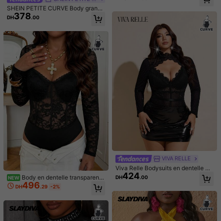
bles, qui soulève les fesses et affin
SHEIN PETITE CURVE Body grande
Its
really
too
bad
that
the
material
for
this
is
bad
,
the
last
body
e la taille, avec fermeture avant, po
378
taille de couleur unie, style minimali
ur l'été
suit
i
got
from
this
brand
had
such
a
nice
material
for
it
,
but
this
DH
.00
ste et décontracté
is
cheap
and
a
bit
uncomfortable
.
Utile
(0)
l***a
Couleur: Multicolore / Taille: 1XL
Me
gust
ó
mucho
pero
si
est
á
grande
pens
é
q
me
quedar
í
a
peque
ñ
o
pero
ya
se
q
soy
talla
m
á
s
chica
Utile
(1)
g***4
Couleur: Multicolore / Taille: 0XL
Hermoso
igual
a
la
descripci
ó
n
de
la
imagen
de
buena
calidad
y
de
buen
tama
ñ
o
lo
recomiendo
VIVA RELLE
Utile
(0)
Viva Relle Bodysuits en dentelle pa
424
tchwork avec strass et découpes p
Body en dentelle transparente
DH
.00
NEW
our femmes grande taille, vous rend
496
à manches longues grande taille, d
DH
.29
-2%
e***a
Couleur: Multicolore / Taille: 1XL
ant le centre d'attention de la soiré
esign col en cœur, style taille cintré
e. Ce Body en dentelle noire transp
e, top noir d'été
可愛いしデブでも楽々着れます！でもデブが着ると丸太、寸胴
普
arente présente un col montant élé
通の人にはおすすめです可愛い、ちょい薄いけど
gant avec bordure en dentelle, un d
esign à manches longues et une co