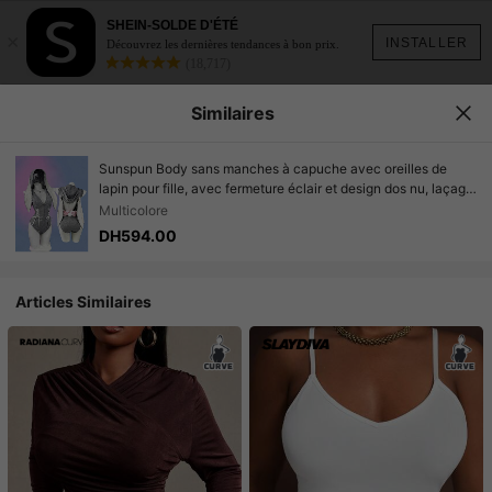
SHEIN-SOLDE D'ÉTÉ
×
INSTALLER
Découvrez les dernières tendances à bon prix.
(18,717)
Similaires
Sunspun Body sans manches à capuche avec oreilles de
lapin pour fille, avec fermeture éclair et design dos nu, laçage
croisé et décoration de nœud surdimensionné, tenue
Multicolore
mignonne et sexy
DH594.00
Articles Similaires