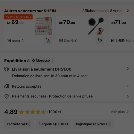
Autres vendeurs sur SHEIN
Afficher tous les 8 vendeurs
Prix le plus bas
69
70
71
DH
.00
DH
.00
DH
.00
gong Ａ
ZhenG Y.
SHEIN Hom
Expédition à
Morocco
Livraison à seulement DH51.00
Estimation de livraison:
le 30 août et le 4 sept.
Retours acceptés
Paiements sécurisés · Protection de la vie privée
4.89
(1000+)
Voir plus
rachètera
(12)
Élégant(e)
(100+)
logistique rapide
(15)