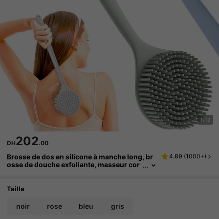
1/12
202
DH
.00
Brosse de dos en silicone à manche long, br
4.89
(
1000+
)
osse de douche exfoliante, masseur cor
porel, sac, organiseur, rangement, pince
s à cheveux
Taille
noir
rose
bleu
gris