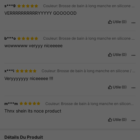
s***9
Couleur: Brosse de bain à long manche en silicone / Taille: bleu
VERRRRRRRRRRYYYYY
GOOOOOD
Utile
(0)
b***o
Couleur: Brosse de bain à long manche en silicone / Taille: gris
wowwwww
veryyy
niceeeee
Utile
(0)
x***i
Couleur: Brosse de bain à long manche en silicone / Taille: bleu
Veryyyyyyy
niceeeee
!!!
Utile
(0)
m***m
Couleur: Brosse de bain à long manche en silicone / Taille: bleu
Thnx
shein
its
noce
product
Utile
(0)
Détails Du Produit
2.1K Suiveurs
4.93