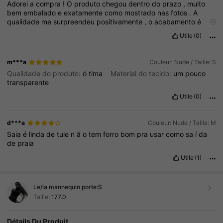
Adorei
a
compra
!
O
produto
chegou
dentro
do
prazo
,
muito
bem
embalado
e
exatamente
como
mostrado
nas
fotos
.
A
qualidade
me
surpreendeu
positivamente
,
o
acabamento
é
bom
e
o
custo
-
benef
í
cio
vale
muito
a
pena
.
O
tamanho
ficou
Utile
(0)
conforme
esperado
seguindo
a
tabela
de
medidas
.
A
cor
,
os
detalhes
e
o
material
correspondem
à
descri
çã
o
do
an
ú
ncio
.
Estou
muito
satisfeita
com
a
compra
e
recomendo
para
quem
m***a
Couleur: Nude / Taille: S
estiver
em
d
ú
vida
.
Foi
uma
ó
tima
experi
ê
ncia
e
com
certeza
Qualidade do produto:
ó
tima
Material do tecido:
um
pouco
compraria
novamente
.
Espero
que
minha
avalia
çã
o
ajude
transparente
outras
pessoas
na
hora
de
escolher
.
Valeu
cada
centavo
investido
Utile
(0)
d***a
Couleur: Nude / Taille: M
Saia
é
linda
de
tule
n
ã
o
tem
forro
bom
pra
usar
como
sa
í
da
de
praia
Utile
(1)
Le/la mannequin porte:
S
Taille:
177.0
Détails Du Produit