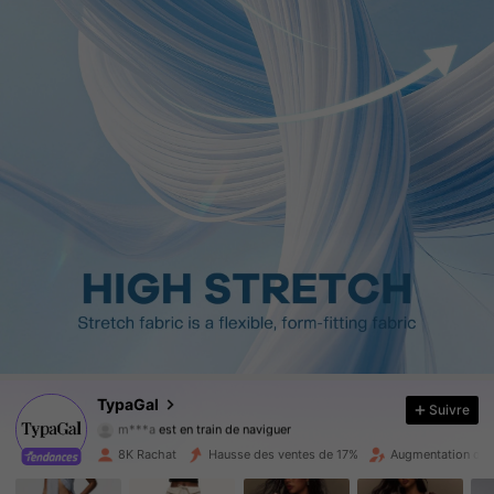
67K Suiveurs
4.85
67K Suiveurs
4.85
67K Suiveurs
4.85
TypaGal
Suivre
m***a
est en train de naviguer
67K Suiveurs
4.85
8K Rachat
Hausse des ventes de 17%
Augmentation du 
67K Suiveurs
4.85