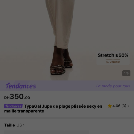
1/6
350
DH
.00
TypaGal Jupe de plage plissée sexy en
4.66
(
3
)
maille transparente
Taille
US