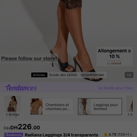
Guide des tailles
recommander
Articles
1/6
Chemisiers et
Leggings pour
chemises pour
femmes
femmes
2
Articles
2
Arti
226
DH
.00
Dès
Radiana Leggings 3/4 transparents
4.79
(
100+
)