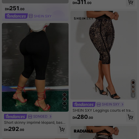
311
DH
.00
le club
251
DH
.00
SHEIN SXY
5
SHEIN SXY
16
SHEIN SXY Leggings courts et trans
parents imprimés léopard sexy, print
280
SDNGED
DH
.00
emps/été
Short skinny imprimé léopard, bas
d'été confortable noir
292
DH
.00