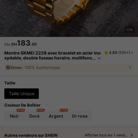
1/16
183
DH
.00
Dès
Montre SKMEI 2228 avec bracelet en acier ino
4.89
(
100+
)
xydable, double fuseau horaire, multifonc
tions, luminescente, étanche, avec compt
Skmei
100% Authentique
e à rebours numérique
Taille
Taille Unique
Couleur De Boîtier
4 left
6 left
5 left
Noir
Doré
Argent
Or rose
Autres vendeurs sur SHEIN
Afficher tous les 1 vendeurs