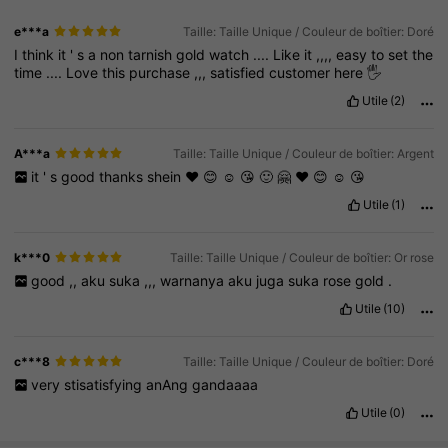
e***a
Taille: Taille Unique / Couleur de boîtier: Doré
I
think
it
'
s
a
non
tarnish
gold
watch
....
Like
it
,,,,
easy
to
set
the
time
....
Love
this
purchase
,,,
satisfied
customer
here
🖐️
Utile
(2)
A***a
Taille: Taille Unique / Couleur de boîtier: Argent
it
'
s
good
thanks
shein
❤️
😊
☺️
😘
🙂
🤗
❤️
😊
☺️
😘
Utile
(1)
k***0
Taille: Taille Unique / Couleur de boîtier: Or rose
good
,,
aku
suka
,,,
warnanya
aku
juga
suka
rose
gold
.
Utile
(10)
c***8
Taille: Taille Unique / Couleur de boîtier: Doré
very
stisatisfying
anAng
gandaaaa
Utile
(0)