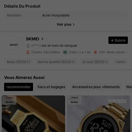
Détails Du Produit
28K Suiveurs
4.93
Matériel:
Acier inoxydable
28K Suiveurs
4.93
Voir plus
28K Suiveurs
4.93
SKMEI
Suivre
h***3
est en train de naviguer
28K Suiveurs
4.93
Clients très fidèles
Créé il y a 1 an
25K Vendu récemmen
beau (5000+)
bonne qualité (5000+)
si cool (2000+)
l'amour (
28K Suiveurs
4.93
28K Suiveurs
Vous Aimerez Aussi
4.93
recommander
Sacs et bagages
Accessoires pour vêtements
Ma
28K Suiveurs
4.93
28K Suiveurs
4.93
28K Suiveurs
4.93
28K Suiveurs