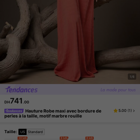
1/6
741
DH
.00
Hauture Robe maxi avec bordure de
5.00
(
1
)
perles à la taille, motif marbre rouille
Taille
:
US
Standard
10 left
8 left
8 left