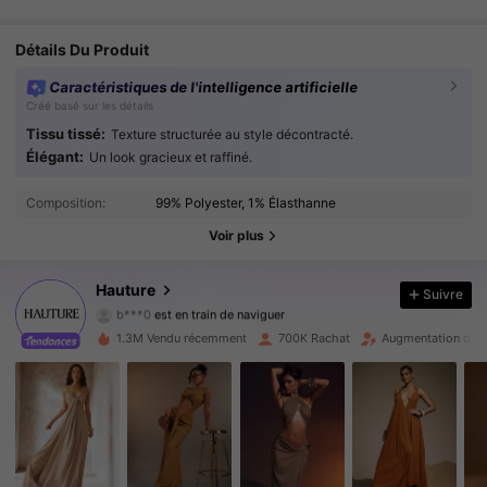
Détails Du Produit
Caractéristiques de l'intelligence artificielle
Créé basé sur les détails
Tissu tissé:
Texture structurée au style décontracté.
Élégant:
Un look gracieux et raffiné.
988K Suiveurs
4.87
Composition:
99% Polyester, 1% Élasthanne
988K Suiveurs
4.87
Voir plus
988K Suiveurs
4.87
Hauture
Suivre
b***0
est en train de naviguer
988K Suiveurs
4.87
1.3M Vendu récemment
700K Rachat
Augmentation du n
988K Suiveurs
4.87
988K Suiveurs
4.87
988K Suiveurs
4.87