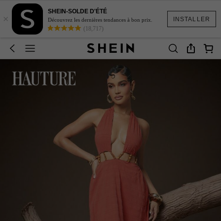
SHEIN-SOLDE D'ÉTÉ
×
INSTALLER
Découvrez les dernières tendances à bon prix.
(18,717)