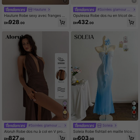
11
16
Hauture
#Soirées glamour sans effort
Hauture Robe sexy avec franges à
Opulessa Robe dos nu en tricot de c
pompons pendantes et décoration e
ouleur unie pour femme
928
432
DH
.00
DH
.00
n métal doré pour femmes, idéale p
our les fêtes
13
16
#Soirées glamour sans effort
Soleia
Aloruh Robe dos nu à col en V profo
Soleia Robe fishtail en maille tricoté
nd avec écharpe drapée pour femm
e ombré romantique ajustée avec at
827
603
DH
.00
DH
.00