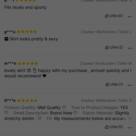
q***i
Couleur: Multicolore / Taille: S
Fits
nicely
and
sporty
Utile
(0)
g***u
Couleur: Multicolore / Taille: L
Skirt
looks
pretty
&
sexy
Utile
(2)
m***n
Couleur: Multicolore / Taille: M
lovely
skirt
😍
👌
happy
with
my
purchase
,
arrived
quickly
and
I
would
recommend
❤️
Utile
(1)
O***e
Couleur: Multicolore / Taille: S
Product Quality:
Mall
Quality
🤍
True to Product Images:
YES
🤍
Smell Description:
Brand
New
🤍
Fabric Material:
Slightly
stretchy
denim
.
🤍
Fit:
My
measurements
below
are
accurate
and
size
S
fits
me
perfectly
.
Just
stick
to
your
size
.
🤍
Utile
(0)