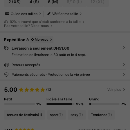
2
(XS)
4
(S)
6
(M)
8/10
(L)
12
(XL)
Guide des tailles
Vérifier ma taille
92%
a trouvé que c'était conforme à la taille
Pas votre taille? Dites-nous
Expédition à
Morocco
Livraison à seulement DH51.00
Estimation de livraison:
le 30 août et le 4 sept.
Retours acceptés
Paiements sécurisés · Protection de la vie privée
5.00
(13)
Voir plus
Petit
Fidèle à la taille
Grand
1%
92%
7%
tenues de festivals
(1)
sport
(1)
sexy
(1)
Tendance
(1)