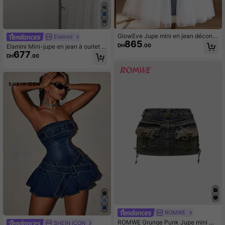
GlowEve Jupe mini en jean décontr
Elamini
865
actée et polyvalente pour femmes a
DH
.00
Elamini Mini-jupe en jean à ourlet v
vec patchwork en maille et décorati
677
olanté à la mode pour femme, été
DH
.00
on de boutons
ROMWE
ROMWE Grunge Punk Jupe mini mo
SHEIN ICON