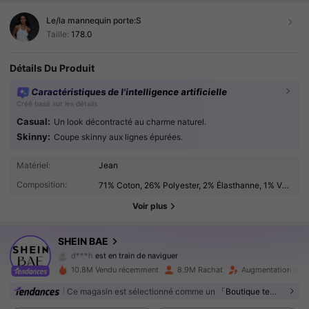
Le/la mannequin porte:
S
Taille:
178.0
Détails Du Produit
Caractéristiques de l'intelligence artificielle
Créé basé sur les détails
Casual:
Un look décontracté au charme naturel.
Skinny:
Coupe skinny aux lignes épurées.
2.7M Suiveurs
4.91
Matériel:
Jean
Composition:
71% Coton, 26% Polyester, 2% Élasthanne, 1% Viscose
2.7M Suiveurs
4.91
Voir plus
2.7M Suiveurs
4.91
SHEIN BAE
d***h
est en train de naviguer
2.7M Suiveurs
4.91
10.8M Vendu récemment
8.9M Rachat
Augmentation du n
2.7M Suiveurs
4.91
Ce magasin est sélectionné comme un
「Boutique tendance」