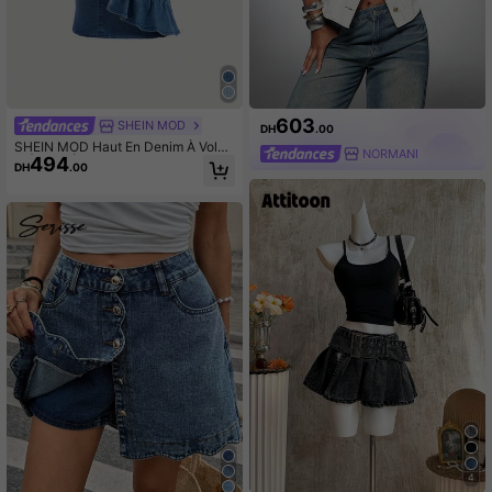
603
SHEIN MOD
DH
.00
SHEIN MOD Haut En Denim À Volan
NORMANI
494
ts À Une Épaule Pour Femmes
DH
.00
4