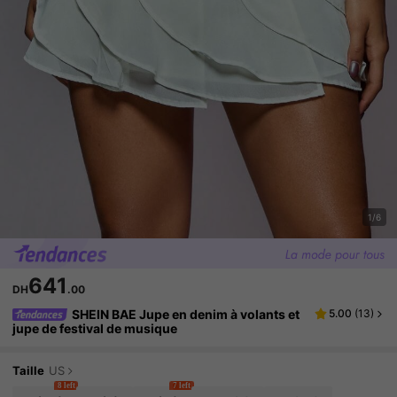
1/6
641
DH
.00
SHEIN BAE Jupe en denim à volants et
5.00
(
13
)
jupe de festival de musique
Taille
US
8 left
7 left